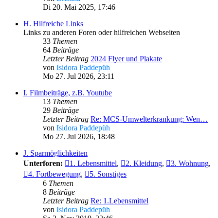
Di 20. Mai 2025, 17:46
H. Hilfreiche Links
Links zu anderen Foren oder hilfreichen Webseiten
33
Themen
64
Beiträge
Letzter Beitrag
2024 Flyer und Plakate
von
Isidora Paddepüh
Mo 27. Jul 2026, 23:11
I. Filmbeiträge, z.B. Youtube
13
Themen
29
Beiträge
Letzter Beitrag
Re: MCS-Umwelterkrankung: Wen…
von
Isidora Paddepüh
Mo 27. Jul 2026, 18:48
J. Sparmöglichkeiten
Unterforen:
1. Lebensmittel
,
2. Kleidung
,
3. Wohnung
,
4. Fortbewegung
,
5. Sonstiges
6
Themen
8
Beiträge
Letzter Beitrag
Re: 1.Lebensmittel
von
Isidora Paddepüh