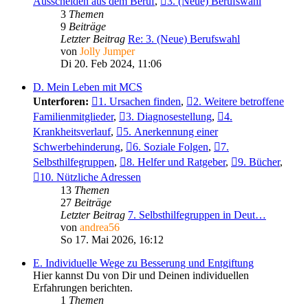
Ausscheiden aus dem Beruf
,
3. (Neue) Berufswahl
3
Themen
9
Beiträge
Letzter Beitrag
Re: 3. (Neue) Berufswahl
von
Jolly Jumper
Di 20. Feb 2024, 11:06
D. Mein Leben mit MCS
Unterforen:
1. Ursachen finden
,
2. Weitere betroffene
Familienmitglieder
,
3. Diagnosestellung
,
4.
Krankheitsverlauf
,
5. Anerkennung einer
Schwerbehinderung
,
6. Soziale Folgen
,
7.
Selbsthilfegruppen
,
8. Helfer und Ratgeber
,
9. Bücher
,
10. Nützliche Adressen
13
Themen
27
Beiträge
Letzter Beitrag
7. Selbsthilfegruppen in Deut…
von
andrea56
So 17. Mai 2026, 16:12
E. Individuelle Wege zu Besserung und Entgiftung
Hier kannst Du von Dir und Deinen individuellen
Erfahrungen berichten.
1
Themen