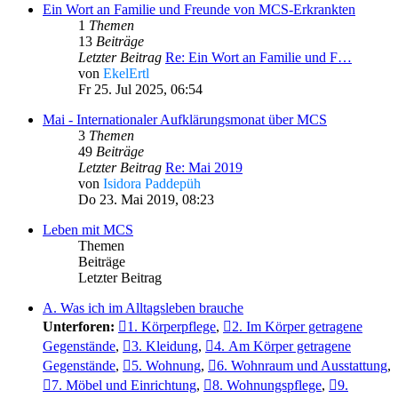
Ein Wort an Familie und Freunde von MCS-Erkrankten
1
Themen
13
Beiträge
Letzter Beitrag
Re: Ein Wort an Familie und F…
von
EkelErtl
Fr 25. Jul 2025, 06:54
Mai - Internationaler Aufklärungsmonat über MCS
3
Themen
49
Beiträge
Letzter Beitrag
Re: Mai 2019
von
Isidora Paddepüh
Do 23. Mai 2019, 08:23
Leben mit MCS
Themen
Beiträge
Letzter Beitrag
A. Was ich im Alltagsleben brauche
Unterforen:
1. Körperpflege
,
2. Im Körper getragene
Gegenstände
,
3. Kleidung
,
4. Am Körper getragene
Gegenstände
,
5. Wohnung
,
6. Wohnraum und Ausstattung
,
7. Möbel und Einrichtung
,
8. Wohnungspflege
,
9.