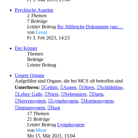
Psychische Aspekte
2
Themen
7
Beiträge
Letzter Beitrag
Re: Hilfreiche Dokumente (auc…
von
Leoni
Fr 3. Feb 2023, 14:23
Der Körper
Themen
Beiträge
Letzter Beitrag
Unsere Organe
Aufgeführt sind Organe, die bei MCS oft betroffen sind
Unterforen:
Gehirn
,
Augen
,
Ohren
,
Schilddrüse
,
Leber/ Galle
,
Niere
,
Nebenniere
,
Darm
,
Nervensystem
,
Lymphsystem
,
Hormonsystem
,
Immunsystem
,
Haut
17
Themen
21
Beiträge
Letzter Beitrag
Lymphsystem
von
Muse
Mo 15. Mär 2021, 15:04