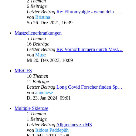
2
Themen
6
Beiträge
Letzter Beitrag
Re: Fibromyalgie - wenn dein …
von
Bristina
So 26. Dez 2021, 16:39
Mastzellenerkrankungen
5
Themen
16
Beiträge
Letzter Beitrag
Re: Vorhofflimmern durch Mast…
von
Muse
Mi 20. Dez 2023, 10:09
ME/CFS
10
Themen
11
Beiträge
Letzter Beitrag
Long Covid Forscher finden Sp…
von
anneliese
Di 23. Jan 2024, 09:01
Multiple Sklerose
1
Themen
1
Beiträge
Letzter Beitrag
Allgmeines zu MS
von
Isidora Paddepüh
Fr 1. Mär 2019, 21:08