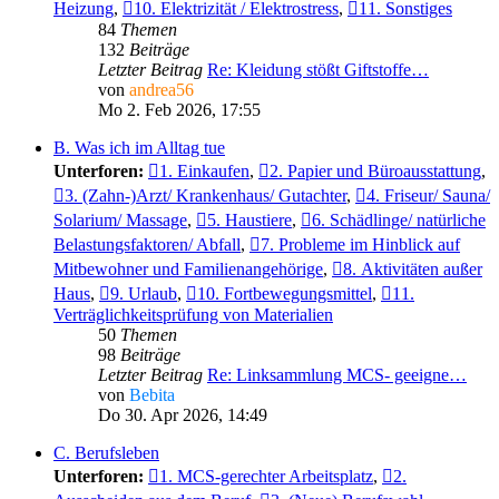
Heizung
,
10. Elektrizität / Elektrostress
,
11. Sonstiges
84
Themen
132
Beiträge
Letzter Beitrag
Re: Kleidung stößt Giftstoffe…
von
andrea56
Mo 2. Feb 2026, 17:55
B. Was ich im Alltag tue
Unterforen:
1. Einkaufen
,
2. Papier und Büroausstattung
,
3. (Zahn-)Arzt/ Krankenhaus/ Gutachter
,
4. Friseur/ Sauna/
Solarium/ Massage
,
5. Haustiere
,
6. Schädlinge/ natürliche
Belastungsfaktoren/ Abfall
,
7. Probleme im Hinblick auf
Mitbewohner und Familienangehörige
,
8. Aktivitäten außer
Haus
,
9. Urlaub
,
10. Fortbewegungsmittel
,
11.
Verträglichkeitsprüfung von Materialien
50
Themen
98
Beiträge
Letzter Beitrag
Re: Linksammlung MCS- geeigne…
von
Bebita
Do 30. Apr 2026, 14:49
C. Berufsleben
Unterforen:
1. MCS-gerechter Arbeitsplatz
,
2.