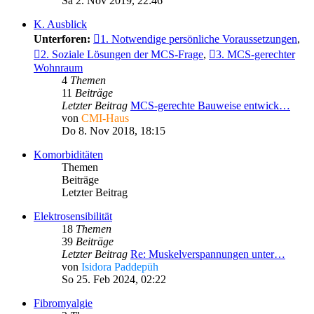
Sa 2. Nov 2019, 22:46
K. Ausblick
Unterforen:
1. Notwendige persönliche Voraussetzungen
,
2. Soziale Lösungen der MCS-Frage
,
3. MCS-gerechter
Wohnraum
4
Themen
11
Beiträge
Letzter Beitrag
MCS-gerechte Bauweise entwick…
von
CMI-Haus
Do 8. Nov 2018, 18:15
Komorbiditäten
Themen
Beiträge
Letzter Beitrag
Elektrosensibilität
18
Themen
39
Beiträge
Letzter Beitrag
Re: Muskelverspannungen unter…
von
Isidora Paddepüh
So 25. Feb 2024, 02:22
Fibromyalgie