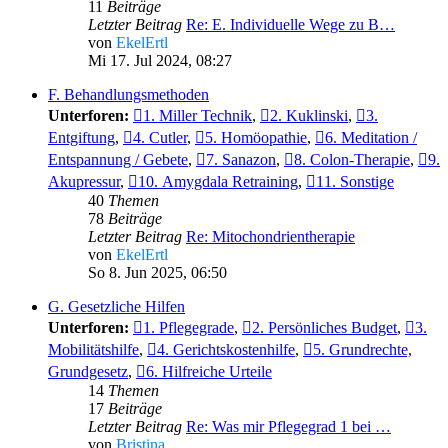
11
Beiträge
Letzter Beitrag
Re: E. Individuelle Wege zu B…
von
EkelErtl
Mi 17. Jul 2024, 08:27
F. Behandlungsmethoden
Unterforen:
1. Miller Technik
,
2. Kuklinski
,
3.
Entgiftung
,
4. Cutler
,
5. Homöopathie
,
6. Meditation /
Entspannung / Gebete
,
7. Sanazon
,
8. Colon-Therapie
,
9.
Akupressur
,
10. Amygdala Retraining
,
11. Sonstige
40
Themen
78
Beiträge
Letzter Beitrag
Re: Mitochondrientherapie
von
EkelErtl
So 8. Jun 2025, 06:50
G. Gesetzliche Hilfen
Unterforen:
1. Pflegegrade
,
2. Persönliches Budget
,
3.
Mobilitätshilfe
,
4. Gerichtskostenhilfe
,
5. Grundrechte,
Grundgesetz
,
6. Hilfreiche Urteile
14
Themen
17
Beiträge
Letzter Beitrag
Re: Was mir Pflegegrad 1 bei …
von
Bristina