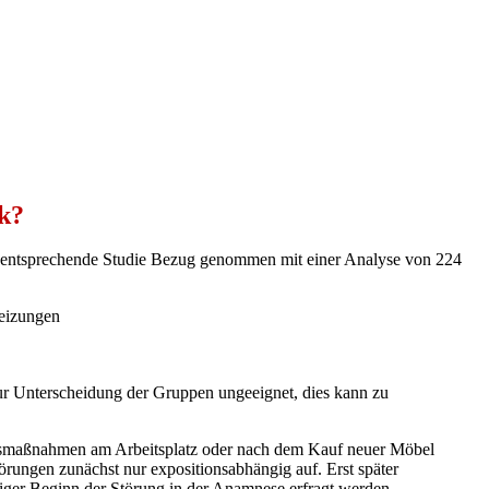
k?
e entsprechende Studie Bezug genommen mit einer Analyse von 224
reizungen
ur Unterscheidung der Gruppen ungeeignet, dies kann zu
ngsmaßnahmen am Arbeitsplatz oder nach dem Kauf neuer Möbel
ungen zunächst nur expositionsabhängig auf. Erst später
giger Beginn der Störung in der Anamnese erfragt werden.