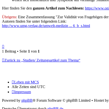
Hier finden Sie den
ganzen Artikel zum Nachlesen:
https://www.onl
Übrigens:
Eine Zusammenfassung "Zur Validität von Fragebögen der p
Autoren finden Sie unter folgendem Link:
http://www.umg-verlag.de/umwelt-medizin ... 6_b_s.html
Nach
oben
1 Beitrag • Seite
1
von
1
Zurück zu „Studien/ Zeitungsartikel zum Thema“
Leben mit MCS
Alle Zeiten sind
UTC
Impressum
Powered by
phpBB
® Forum Software © phpBB Limited
• Hostet b
Deutsche Übersetzung durch
phpBB.de