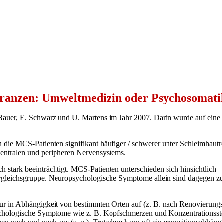
leranzen: Umweltmedizin oder Psychosomati
Bauer, E. Schwarz und U. Martens im Jahr 2007. Darin wurde auf ein
n die MCS-Patienten signifikant häufiger / schwerer unter Schleimhaut
zentralen und peripheren Nervensystems.
stark beeinträchtigt. MCS-Patienten unterschieden sich hinsichtlich
ergleichsgruppe. Neuropsychologische Symptome allein sind dagegen z
nur in Abhängigkeit von bestimmten Orten auf (z. B. nach Renovieru
chologische Symptome wie z. B. Kopfschmerzen und Konzentrationsstör
onen nach und nach aus (s. o.). Trotzdem kann oft ein expositionsabhän