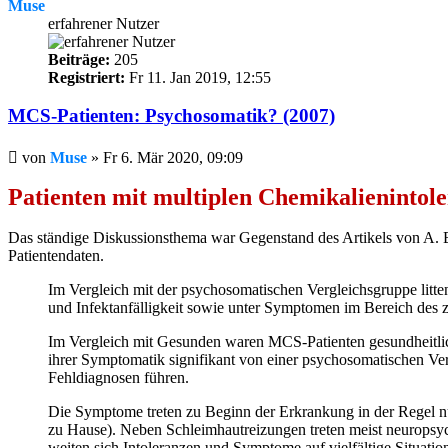
Muse
erfahrener Nutzer
Beiträge:
205
Registriert:
Fr 11. Jan 2019, 12:55
MCS-Patienten: Psychosomatik? (2007)
Beitrag
von
Muse
»
Fr 6. Mär 2020, 09:09
Patienten mit multiplen Chemikalieninto
Das ständige Diskussionsthema war Gegenstand des Artikels von A. 
Patientendaten.
Im Vergleich mit der psychosomatischen Vergleichsgruppe litte
und Infektanfälligkeit sowie unter Symptomen im Bereich des 
Im Vergleich mit Gesunden waren MCS-Patienten gesundheitlich 
ihrer Symptomatik signifikant von einer psychosomatischen V
Fehldiagnosen führen.
Die Symptome treten zu Beginn der Erkrankung in der Regel 
zu Hause). Neben Schleimhautreizungen treten meist neuropsy
weiten sich Intoleranzen und Symptome auf vielfältige Situati