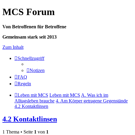
MCS Forum
Von Betroffenen für Betroffene
Gemeinsam stark seit 2013
Zum Inhalt
Schnellzugriff
Notizen
FAQ
Regeln
Leben mit MCS
Leben mit MCS
A. Was ich im
Alltagsleben brauche
4. Am Körper getragene Gegenstände
4.2 Kontaktlinsen
4.2 Kontaktlinsen
1 Thema • Seite
1
von
1