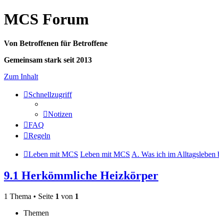
MCS Forum
Von Betroffenen für Betroffene
Gemeinsam stark seit 2013
Zum Inhalt
Schnellzugriff
Notizen
FAQ
Regeln
Leben mit MCS
Leben mit MCS
A. Was ich im Alltagsleben
9.1 Herkömmliche Heizkörper
1 Thema • Seite
1
von
1
Themen