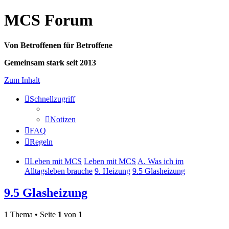
MCS Forum
Von Betroffenen für Betroffene
Gemeinsam stark seit 2013
Zum Inhalt
Schnellzugriff
Notizen
FAQ
Regeln
Leben mit MCS
Leben mit MCS
A. Was ich im
Alltagsleben brauche
9. Heizung
9.5 Glasheizung
9.5 Glasheizung
1 Thema • Seite
1
von
1