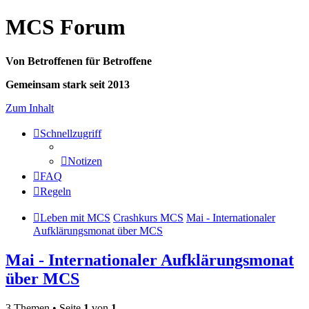
MCS Forum
Von Betroffenen für Betroffene
Gemeinsam stark seit 2013
Zum Inhalt
Schnellzugriff
Notizen
FAQ
Regeln
Leben mit MCS
Crashkurs MCS
Mai - Internationaler
Aufklärungsmonat über MCS
Mai - Internationaler Aufklärungsmonat
über MCS
3 Themen • Seite
1
von
1