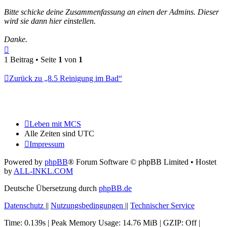
Bitte schicke deine Zusammenfassung an einen der Admins. Dieser
wird sie dann hier einstellen.
Danke.
Nach
oben
1 Beitrag • Seite
1
von
1
Zurück zu „8.5 Reinigung im Bad“
Leben mit MCS
Alle Zeiten sind
UTC
Impressum
Powered by
phpBB
® Forum Software © phpBB Limited
• Hostet
by
ALL-INKL.COM
Deutsche Übersetzung durch
phpBB.de
Datenschutz
||
Nutzungsbedingungen
||
Technischer Service
Time: 0.139s
| Peak Memory Usage: 14.76 MiB | GZIP: Off |