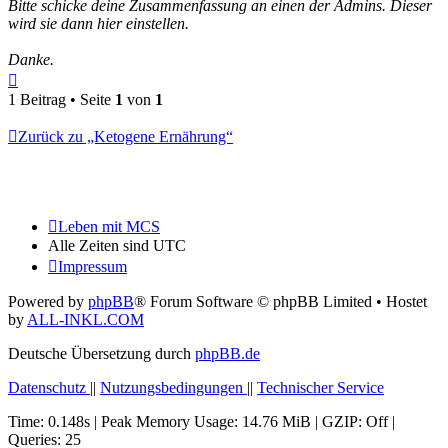
Bitte schicke deine Zusammenfassung an einen der Admins. Dieser
wird sie dann hier einstellen.
Danke.
Nach
oben
1 Beitrag • Seite
1
von
1
Zurück zu „Ketogene Ernährung“
Leben mit MCS
Alle Zeiten sind
UTC
Impressum
Powered by
phpBB
® Forum Software © phpBB Limited
• Hostet
by
ALL-INKL.COM
Deutsche Übersetzung durch
phpBB.de
Datenschutz
||
Nutzungsbedingungen
||
Technischer Service
Time: 0.148s
| Peak Memory Usage: 14.76 MiB | GZIP: Off |
Queries: 25