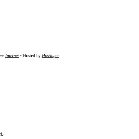
m ⇨
Internet
• Hosted by
Hostinger
d.