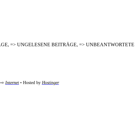
NEUE BEITRÄGE, => UNGELESENE BEITRÄGE, => UNBEANTWORTETE
m ⇨
Internet
• Hosted by
Hostinger