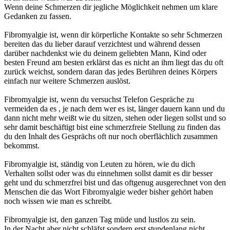
Wenn deine Schmerzen dir jegliche Möglichkeit nehmen um klare
Gedanken zu fassen.
Fibromyalgie ist, wenn dir körperliche Kontakte so sehr Schmerzen
bereiten das du lieber darauf verzichtest und während dessen
darüber nachdenkst wie du deinem geliebten Mann, Kind oder
besten Freund am besten erklärst das es nicht an ihm liegt das du oft
zurück weichst, sondern daran das jedes Berühren deines Körpers
einfach nur weitere Schmerzen auslöst.
Fibromyalgie ist, wenn du versuchst Telefon Gespräche zu
vermeiden da es , je nach dem wer es ist, länger dauern kann und du
dann nicht mehr weißt wie du sitzen, stehen oder liegen sollst und so
sehr damit beschäftigt bist eine schmerzfreie Stellung zu finden das
du den Inhalt des Gesprächs oft nur noch oberflächlich zusammen
bekommst.
Fibromyalgie ist, ständig von Leuten zu hören, wie du dich
Verhalten sollst oder was du einnehmen sollst damit es dir besser
geht und du schmerzfrei bist und das oftgenug ausgerechnet von den
Menschen die das Wort Fibromyalgie weder bisher gehört haben
noch wissen wie man es schreibt.
Fibromyalgie ist, den ganzen Tag müde und lustlos zu sein.
In der Nacht aber nicht schläfst sondern erst stundenlang nicht