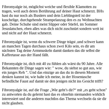
Fibromyalgie ist, möglichst weiche und flexible Klamotten zu
tragen, weil auch deren Berührung auf deiner Haut schmerzt. BHs
hast du nur noch als Bustiers und dein Lieblingsteil ist der
kuschelige, durchgehende Strampelanzug den es zu Weihnachten
gab. Deine Schuhe sind meist Slipper oder Stiefel, im Sommer
Jesuslatschen, eben alles was dich nicht zuschnürt sondern weit ist
und nicht auf der Haut schmerzt.
Fibromyalgie ist, wenn du schwere Dinge trägst ,und schwer kann
an manchen Tagen durchaus schon zwei Kilo sein, es dir am
nächsten Tag deine Armmuskeln damit danken das dir selbst die
Kaffeetasse aus der Hand fällt.
Fibromyalgie ist, dich mit 40 zu fühlen als wärst du 90 Jahre. Alle
Bekannten dir Dinge sagen wie: " wow, du siehst so gut aus, wie
ein junges Reh ". Und das einzige an das du in diesem Moment
denken kannst ist, wie halte ich meine, in der Hosentasche
befindliche Faust auf damit sie den jenigen nicht ins Gesicht trifft?
Fibromyalgie ist, auf die Frage „Wie geht’s dir?“ mit „es geht schon"
zu antworten da du gelernt hast das es ohnehin niemanden wirklich
interessiert und die anderen machtlos das Thema wechseln da sie dir
nicht glauben.