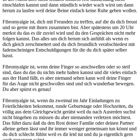
einschlafen kannst und dann stündlich wieder wach wirst um dann
herum zu laufen weil deine Beine einfach keine Ruhe geben wollen.
Fibromyalgie ist, dich mit Freunden zu treffen, auf die du dich freust
und so gerne mit ihnen zusammen bist. Aber spätestens um 20 Uhr
merkst du das es dir zuviel wird und du den Gesprächen nicht mehr
folgen kannst. Das alles um dich herum sich anfühlt als wenn es
dich gleich zerschmettert und du dich freundlich verabschiedest mit
fadenscheinigen Entschuldigungen für die du dich später selber
hasst.
Fibromyalgie ist, wenn deine Finger so anschwellen oder so steif
sind, dass du das du nichts mehr halten kannst und dir vieles einfach
aus der Hand fällt, es aber niemand sehen kann weil deine Finger
für das Auge nicht geschwollen sind und sich wunderbar bewegen.
Du aber spürst es genau!
Fibromyalgie ist, wenn du zweimal im Jahr Einladungen zu
Feierlichkeiten bekommst, runde Geburtstage oder Hochzeiten, du
völlig aus dem Gleichgewicht gerätst weil du nach Ausreden suchst
nicht hingehen zu müssen du aber niemanden verletzen möchtest.
Das führt dazu daß du den Rest deiner Familie oder deinen Partner
alleine gehen lässt und ihr immer weniger gemeinsam tun könnt und
du dich schlecht fühlst weil es dir leid tut und du ja eigentlich gern
auch gegangen wärst.