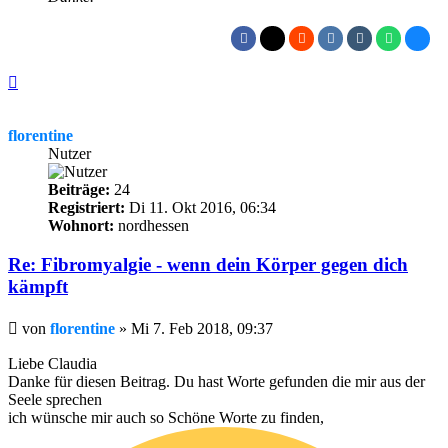
Nach
oben
florentine
Nutzer
Beiträge:
24
Registriert:
Di 11. Okt 2016, 06:34
Wohnort:
nordhessen
Re: Fibromyalgie - wenn dein Körper gegen dich
kämpft
Beitrag
von
florentine
»
Mi 7. Feb 2018, 09:37
Liebe Claudia
Danke für diesen Beitrag. Du hast Worte gefunden die mir aus der
Seele sprechen
ich wünsche mir auch so Schöne Worte zu finden,