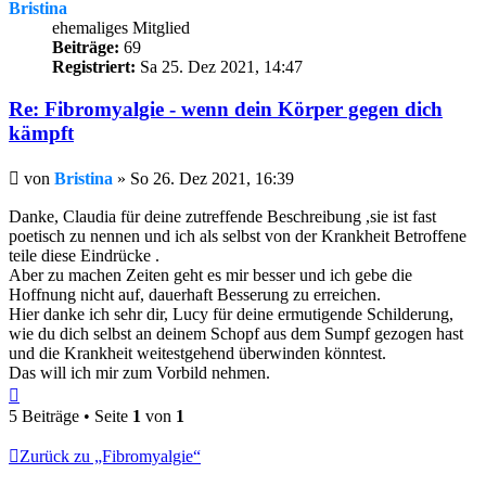
Bristina
ehemaliges Mitglied
Beiträge:
69
Registriert:
Sa 25. Dez 2021, 14:47
Re: Fibromyalgie - wenn dein Körper gegen dich
kämpft
Beitrag
von
Bristina
»
So 26. Dez 2021, 16:39
Danke, Claudia für deine zutreffende Beschreibung ,sie ist fast
poetisch zu nennen und ich als selbst von der Krankheit Betroffene
teile diese Eindrücke .
Aber zu machen Zeiten geht es mir besser und ich gebe die
Hoffnung nicht auf, dauerhaft Besserung zu erreichen.
Hier danke ich sehr dir, Lucy für deine ermutigende Schilderung,
wie du dich selbst an deinem Schopf aus dem Sumpf gezogen hast
und die Krankheit weitestgehend überwinden könntest.
Das will ich mir zum Vorbild nehmen.
Nach
oben
5 Beiträge • Seite
1
von
1
Zurück zu „Fibromyalgie“