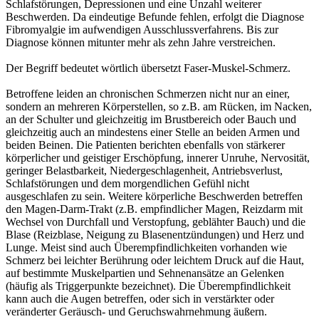
Schlafstörungen, Depressionen und eine Unzahl weiterer
Beschwerden. Da eindeutige Befunde fehlen, erfolgt die Diagnose
Fibromyalgie im aufwendigen Ausschlussverfahrens. Bis zur
Diagnose können mitunter mehr als zehn Jahre verstreichen.
Der Begriff bedeutet wörtlich übersetzt Faser-Muskel-Schmerz.
Betroffene leiden an chronischen Schmerzen nicht nur an einer,
sondern an mehreren Körperstellen, so z.B. am Rücken, im Nacken,
an der Schulter und gleichzeitig im Brustbereich oder Bauch und
gleichzeitig auch an mindestens einer Stelle an beiden Armen und
beiden Beinen. Die Patienten berichten ebenfalls von stärkerer
körperlicher und geistiger Erschöpfung, innerer Unruhe, Nervosität,
geringer Belastbarkeit, Niedergeschlagenheit, Antriebsverlust,
Schlafstörungen und dem morgendlichen Gefühl nicht
ausgeschlafen zu sein. Weitere körperliche Beschwerden betreffen
den Magen-Darm-Trakt (z.B. empfindlicher Magen, Reizdarm mit
Wechsel von Durchfall und Verstopfung, geblähter Bauch) und die
Blase (Reizblase, Neigung zu Blasenentzündungen) und Herz und
Lunge. Meist sind auch Überempfindlichkeiten vorhanden wie
Schmerz bei leichter Berührung oder leichtem Druck auf die Haut,
auf bestimmte Muskelpartien und Sehnenansätze an Gelenken
(häufig als Triggerpunkte bezeichnet). Die Überempfindlichkeit
kann auch die Augen betreffen, oder sich in verstärkter oder
veränderter Geräusch- und Geruchswahrnehmung äußern.