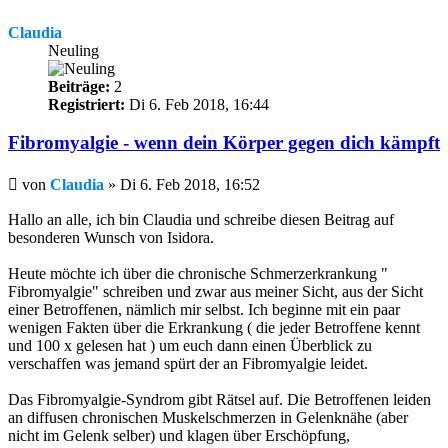
Claudia
Neuling
Beiträge:
2
Registriert:
Di 6. Feb 2018, 16:44
Fibromyalgie - wenn dein Körper gegen dich kämpft
Beitrag
von
Claudia
»
Di 6. Feb 2018, 16:52
Hallo an alle, ich bin Claudia und schreibe diesen Beitrag auf
besonderen Wunsch von Isidora.
Heute möchte ich über die chronische Schmerzerkrankung "
Fibromyalgie" schreiben und zwar aus meiner Sicht, aus der Sicht
einer Betroffenen, nämlich mir selbst. Ich beginne mit ein paar
wenigen Fakten über die Erkrankung ( die jeder Betroffene kennt
und 100 x gelesen hat ) um euch dann einen Überblick zu
verschaffen was jemand spürt der an Fibromyalgie leidet.
Das Fibromyalgie-Syndrom gibt Rätsel auf. Die Betroffenen leiden
an diffusen chronischen Muskelschmerzen in Gelenknähe (aber
nicht im Gelenk selber) und klagen über Erschöpfung,