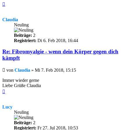
Nach
oben
Claudia
Neuling
Beiträge:
2
Registriert:
Di 6. Feb 2018, 16:44
Re: Fibromyalgie - wenn dein Körper gegen dich
kämpft
Beitrag
von
Claudia
»
Mi 7. Feb 2018, 15:15
Immer wieder gerne
Liebe Grüße Claudia
Nach
oben
Lucy
Neuling
Beiträge:
2
Registriert:
Fr 27. Jul 2018, 10:53