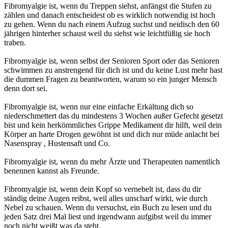
Fibromyalgie ist, wenn du Treppen siehst, anfängst die Stufen zu
zählen und danach entscheidest ob es wirklich notwendig ist hoch
zu gehen. Wenn du nach einem Aufzug suchst und neidisch den 60
jährigen hinterher schaust weil du siehst wie leichtfüßig sie hoch
traben.
Fibromyalgie ist, wenn selbst der Senioren Sport oder das Senioren
schwimmen zu anstrengend für dich ist und du keine Lust mehr hast
die dummen Fragen zu beantworten, warum so ein junger Mensch
denn dort sei.
Fibromyalgie ist, wenn nur eine einfache Erkältung dich so
niederschmettert das du mindestens 3 Wochen außer Gefecht gesetzt
bist und kein herkömmliches Grippe Medikament dir hilft, weil dein
Körper an harte Drogen gewöhnt ist und dich nur müde anlacht bei
Nasenspray , Hustensaft und Co.
Fibromyalgie ist, wenn du mehr Ärzte und Therapeuten namentlich
benennen kannst als Freunde.
Fibromyalgie ist, wenn dein Kopf so vernebelt ist, dass du dir
ständig deine Augen reibst, weil alles unscharf wirkt, wie durch
Nebel zu schauen. Wenn du versuchst, ein Buch zu lesen und du
jeden Satz drei Mal liest und irgendwann aufgibst weil du immer
noch nicht weißt was da steht.