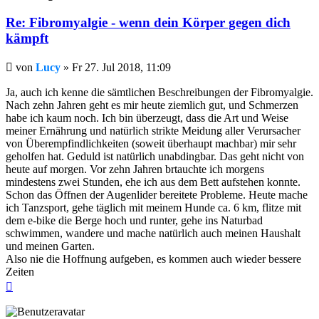
Re: Fibromyalgie - wenn dein Körper gegen dich
kämpft
Beitrag
von
Lucy
»
Fr 27. Jul 2018, 11:09
Ja, auch ich kenne die sämtlichen Beschreibungen der Fibromyalgie.
Nach zehn Jahren geht es mir heute ziemlich gut, und Schmerzen
habe ich kaum noch. Ich bin überzeugt, dass die Art und Weise
meiner Ernährung und natürlich strikte Meidung aller Verursacher
von Überempfindlichkeiten (soweit überhaupt machbar) mir sehr
geholfen hat. Geduld ist natürlich unabdingbar. Das geht nicht von
heute auf morgen. Vor zehn Jahren brtauchte ich morgens
mindestens zwei Stunden, ehe ich aus dem Bett aufstehen konnte.
Schon das Öffnen der Augenlider bereitete Probleme. Heute mache
ich Tanzsport, gehe täglich mit meinem Hunde ca. 6 km, flitze mit
dem e-bike die Berge hoch und runter, gehe ins Naturbad
schwimmen, wandere und mache natürlich auch meinen Haushalt
und meinen Garten.
Also nie die Hoffnung aufgeben, es kommen auch wieder bessere
Zeiten
Nach
oben