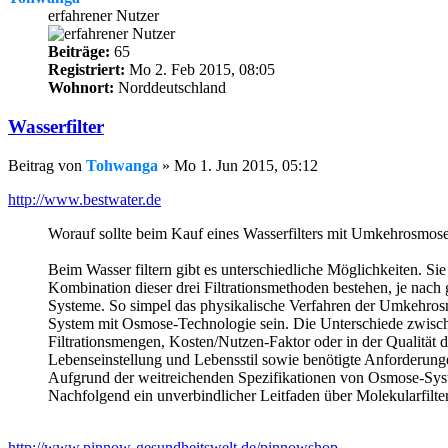
erfahrener Nutzer
Beiträge:
65
Registriert:
Mo 2. Feb 2015, 08:05
Wohnort:
Norddeutschland
Wasserfilter
Beitrag
von
Tohwanga
»
Mo 1. Jun 2015, 05:12
http://www.bestwater.de
Worauf sollte beim Kauf eines Wasserfilters mit Umkehrosmos
Beim Wasser filtern gibt es unterschiedliche Möglichkeiten. Si
Kombination dieser drei Filtrationsmethoden bestehen, je nac
Systeme. So simpel das physikalische Verfahren der Umkehrosmo
System mit Osmose-Technologie sein. Die Unterschiede zwisch
Filtrationsmengen, Kosten/Nutzen-Faktor oder in der Qualität d
Lebenseinstellung und Lebensstil sowie benötigte Anforderunge
Aufgrund der weitreichenden Spezifikationen von Osmose-System
Nachfolgend ein unverbindlicher Leitfaden über Molekularfilt
http://www.pinnow-gesundheitswelt.de/pinnowshop