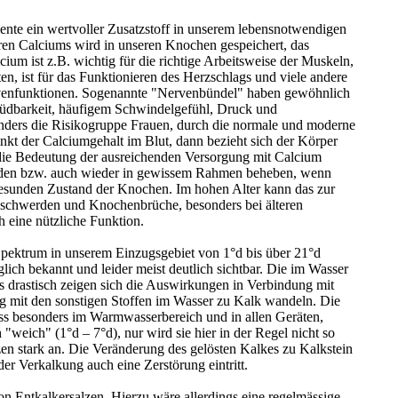
mente ein wertvoller Zusatzstoff in unserem lebensnotwendigen
en Calciums wird in unseren Knochen gespeichert, das
um ist z.B. wichtig für die richtige Arbeitsweise der Muskeln,
, ist für das Funktionieren des Herzschlags und viele andere
 Nervenfunktionen. Sogenannte "Nervenbündel" haben gewöhnlich
müdbarkeit, häufigem Schwindelgefühl, Druck und
ders die Risikogruppe Frauen, durch die normale und moderne
nkt der Calciumgehalt im Blut, dann bezieht sich der Körper
 die Bedeutung der ausreichenden Versorgung mit Calcium
meiden bzw. auch wieder in gewissem Rahmen beheben, wenn
esunden Zustand der Knochen. Im hohen Alter kann das zur
beschwerden und Knochenbrüche, besonders bei älteren
h eine nützliche Funktion.
pektrum in unserem Einzugsgebiet von 1°d bis über 21°d
lich bekannt und leider meist deutlich sichtbar. Die im Wasser
 drastisch zeigen sich die Auswirkungen in Verbindung mit
ng mit den sonstigen Stoffen im Wasser zu Kalk wandeln. Die
dass besonders im Warmwasserbereich und in allen Geräten,
"weich" (1°d – 7°d), nur wird sie hier in der Regel nicht so
zen stark an. Die Veränderung des gelösten Kalkes zu Kalkstein
der Verkalkung auch eine Zerstörung eintritt.
on Entkalkersalzen. Hierzu wäre allerdings eine regelmässige