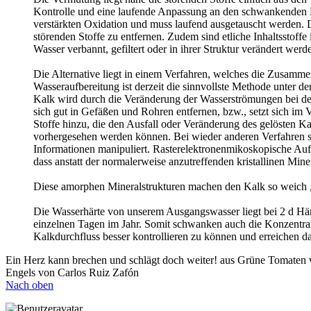
Kontrolle und eine laufende Anpassung an den schwankenden Ka
verstärkten Oxidation und muss laufend ausgetauscht werden. Di
störenden Stoffe zu entfernen. Zudem sind etliche Inhaltsstof
Wasser verbannt, gefiltert oder in ihrer Struktur verändert werd
Die Alternative liegt in einem Verfahren, welches die Zusammen
Wasseraufbereitung ist derzeit die sinnvollste Methode unter 
Kalk wird durch die Veränderung der Wasserströmungen bei der
sich gut in Gefäßen und Rohren entfernen, bzw., setzt sich im
Stoffe hinzu, die den Ausfall oder Veränderung des gelösten 
vorhergesehen werden können. Bei wieder anderen Verfahren ste
Informationen manipuliert. Rasterelektronenmikoskopische Au
dass anstatt der normalerweise anzutreffenden kristallinen Min
Diese amorphen Mineralstrukturen machen den Kalk so weich , s
Die Wasserhärte von unserem Ausgangswasser liegt bei 2 d Härt
einzelnen Tagen im Jahr. Somit schwanken auch die Konzentrat
Kalkdurchfluss besser kontrollieren zu können und erreich
Ein Herz kann brechen und schlägt doch weiter! aus Grüne Tomaten v
Engels von Carlos Ruiz Zafón
Nach oben