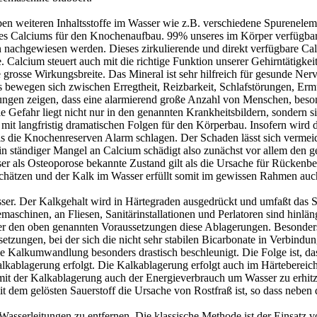
eben weiteren Inhaltsstoffe im Wasser wie z.B. verschiedene Spurenele
des Calciums für den Knochenaufbau. 99% unseres im Körper verfügbar
nachgewiesen werden. Dieses zirkulierende und direkt verfügbare Calci
cium steuert auch mit die richtige Funktion unserer Gehirntätigkeiten
ne grosse Wirkungsbreite. Das Mineral ist sehr hilfreich für gesunde
bewegen sich zwischen Erregtheit, Reizbarkeit, Schlafstörungen, Er
ngen zeigen, dass eine alarmierend große Anzahl von Menschen, beson
Gefahr liegt nicht nur in den genannten Krankheitsbildern, sondern si
it langfristig dramatischen Folgen für den Körperbau. Insofern wird
 bis die Knochenreserven Alarm schlagen. Der Schaden lässt sich ver
ständiger Mangel an Calcium schädigt also zunächst vor allem den g
ser als Osteoporose bekannte Zustand gilt als die Ursache für Rücken
rschätzen und der Kalk im Wasser erfüllt somit im gewissen Rahmen auc
r. Der Kalkgehalt wird in Härtegraden ausgedrückt und umfaßt das S
schinen, an Fliesen, Sanitärinstallationen und Perlatoren sind hinläng
er den oben genannten Voraussetzungen diese Ablagerungen. Besonders
zungen, bei der sich die nicht sehr stabilen Bicarbonate in Verbindu
 die Kalkumwandlung besonders drastisch beschleunigt. Die Folge ist, 
lkablagerung erfolgt. Die Kalkablagerung erfolgt auch im Härtebereich 
t mit der Kalkablagerung auch der Energieverbrauch um Wasser zu erhit
t dem gelösten Sauerstoff die Ursache von Rostfraß ist, so dass neben 
Wasserleitungen zu entfernen. Die klassische Methode ist der Einsatz v