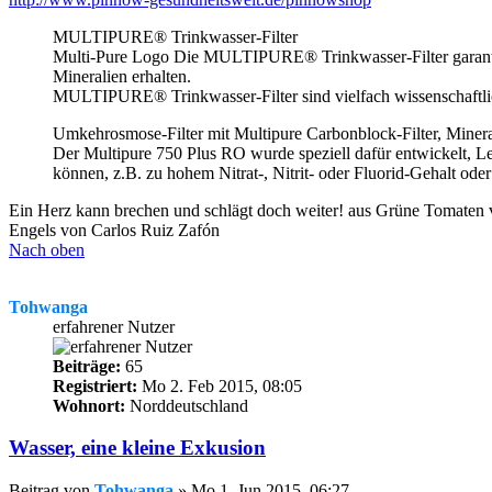
MULTIPURE® Trinkwasser-Filter
Multi-Pure Logo Die MULTIPURE® Trinkwasser-Filter garantiere
Mineralien erhalten.
MULTIPURE® Trinkwasser-Filter sind vielfach wissenschaftlich 
Umkehrosmose-Filter mit Multipure Carbonblock-Filter, Mine
Der Multipure 750 Plus RO wurde speziell dafür entwickelt, L
können, z.B. zu hohem Nitrat-, Nitrit- oder Fluorid-Gehalt ode
Ein Herz kann brechen und schlägt doch weiter! aus Grüne Tomaten v
Engels von Carlos Ruiz Zafón
Nach oben
Tohwanga
erfahrener Nutzer
Beiträge:
65
Registriert:
Mo 2. Feb 2015, 08:05
Wohnort:
Norddeutschland
Wasser, eine kleine Exkusion
Beitrag
von
Tohwanga
»
Mo 1. Jun 2015, 06:27