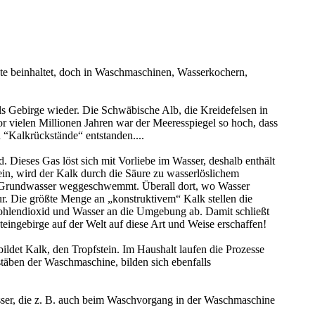
kte beinhaltet, doch in Waschmaschinen, Wasserkochern,
ls Gebirge wieder. Die Schwäbische Alb, die Kreidefelsen in
r vielen Millionen Jahren war der Meeresspiegel so hoch, dass
 “Kalkrückstände“ entstanden....
Dieses Gas löst sich mit Vorliebe im Wasser, deshalb enthält
in, wird der Kalk durch die Säure zu wasserlöslichem
as Grundwasser weggeschwemmt. Überall dort, wo Wasser
r. Die größte Menge an „konstruktivem“ Kalk stellen die
Kohlendioxid und Wasser an die Umgebung ab. Damit schließt
teingebirge auf der Welt auf diese Art und Weise erschaffen!
ldet Kalk, den Tropfstein. Im Haushalt laufen die Prozesse
täben der Waschmaschine, bilden sich ebenfalls
asser, die z. B. auch beim Waschvorgang in der Waschmaschine