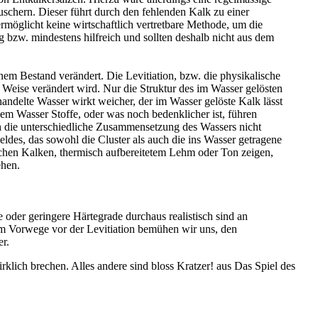
chern. Dieser führt durch den fehlenden Kalk zu einer
rmöglicht keine wirtschaftlich vertretbare Methode, um die
 bzw. mindestens hilfreich und sollten deshalb nicht aus dem
nem Bestand verändert. Die Levitiation, bzw. die physikalische
 Weise verändert wird. Nur die Struktur des im Wasser gelösten
ndelte Wasser wirkt weicher, der im Wasser gelöste Kalk lässt
em Wasser Stoffe, oder was noch bedenklicher ist, führen
h die unterschiedliche Zusammensetzung des Wassers nicht
ldes, das sowohl die Cluster als auch die ins Wasser getragene
chen Kalken, thermisch aufbereitetem Lehm oder Ton zeigen,
ehen.
oder geringere Härtegrade durchaus realistisch sind an
im Vorwege vor der Levitiation bemühen wir uns, den
r.
lich brechen. Alles andere sind bloss Kratzer! aus Das Spiel des