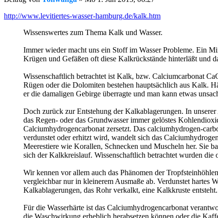
http://www.levitiertes-wasser-hamburg.de/kalk.htm
Wissenswertes zum Thema Kalk und Wasser.
Immer wieder macht uns ein Stoff im Wasser Probleme. Ein Min
Krügen und Gefäßen oft diese Kalkrückstände hinterläßt und 
Wissenschaftlich betrachtet ist Kalk, bzw. Calciumcarbonat Ca
Rügen oder die Dolomiten bestehen hauptsächlich aus Kalk. Häu
er die damaligen Gebirge überragte und man kann etwas unsachl
Doch zurück zur Entstehung der Kalkablagerungen. In unserer 
das Regen- oder das Grundwasser immer gelöstes Kohlendioxid,
Calciumhydrogencarbonat zersetzt. Das calciumhydrogen-carbo
verdunstet oder erhitzt wird, wandelt sich das Calciumhydrog
Meerestiere wie Korallen, Schnecken und Muscheln her. Sie b
sich der Kalkkreislauf. Wissenschaftlich betrachtet wurden die
Wir kennen vor allem auch das Phänomen der Tropfsteinhöhlen. 
vergleichbar nur in kleinerem Ausmaße ab. Verdunstet hartes 
Kalkablagerungen, das Rohr verkalkt, eine Kalkkruste entsteht.
Für die Wasserhärte ist das Calciumhydrogencarbonat verantwo
die Waschwirkung erheblich herabsetzen können oder die Kaff