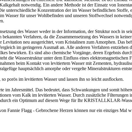
lkgehalt notwendig. Ein andere Methode ist der Einsatz von Ionentaus
e unterschiedliche Konzentration der im Wasser befindlichen Stoffe, e
fe im Wasser für unser Wohlbefinden und unseren Stoffwechsel notwendig
en.
setzung des Wasser weder in der Information, der Struktur noch in sei
den bekannten Verfahren, da die Zusammensetzung des Wassers in keiner
 Levitation neu ausgerichtet, vom Kristalinen zum Amorphen. Das beha
 Vergleich im geringeren Ausmaß an. Alle anderen Verfahren entziehen d
Kalkes bewirken. Es sind also chemische Vorgänge, deren Ergebnis durc
ht die Wasserstruktur unter dem Einfluss eines elektromagnetischen Fe
fnahmen beim Kontakt von levitiertem Wasser mit Zementen, hydraulis
eralgefüge hauptsächlich amorphe oder vergelte Mineralstrukturen entst
o porös im levitierten Wasser und lassen ihn so leicht ausflocken.
e im Jahresmittel. Das bedeutet, dass Schwankungen und somit höhere 
ionen vom Kalk im levitierten Wasser. Durch zusätzliche Filterungen 
en dadurch ein Optimum auf diesem Wege für Ihr KRISTALLKLAR-Wasse
on Fannie Flagg - Gebrochene Herzen können nur ein einziges Mal wirk