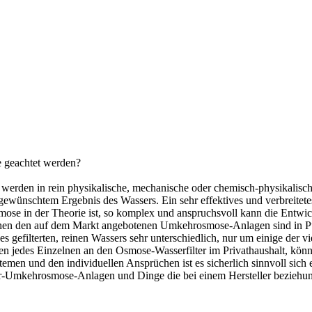
e geachtet werden?
e werden in rein physikalische, mechanische oder chemisch-physikalisc
h gewünschtem Ergebnis des Wassers. Ein sehr effektives und verbreit
se in der Theorie ist, so komplex und anspruchsvoll kann die Entwick
en den auf dem Markt angebotenen Umkehrosmose-Anlagen sind in Punk
es gefilterten, reinen Wassers sehr unterschiedlich, nur um einige der 
n jedes Einzelnen an den Osmose-Wasserfilter im Privathaushalt, könne
en und den individuellen Ansprüchen ist es sicherlich sinnvoll sich e
er-Umkehrosmose-Anlagen und Dinge die bei einem Hersteller beziehun