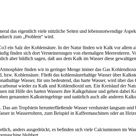
eral das eigentlich viele nützliche Seiten und lebensnotwendige Aspe
dadurch zum „Problem“ wird.
Co3 ein Salz der Kohlensäure. In der Natur finden wir Kalk vor allem a
fig finden sich dort Versteinerungen von ehemaligen Meerestieren. Vo
ich aber bildlich sagen, daß aus dem Kalk im Wasser diese gewaltigen
Atmosphäre finden wir in geringer Menge immer das Gas Kohlendioxid. 
 bzw. Kohlensäure. Fließt das kohlensäurehaltige Wasser über Kalkste
nathaltige Wasser, für uns bedeutend, das harte Wasser, wird über d
encarbonat wieder zu Kalk und Kohlendioxid um. Ein Kreislauf der Natu
auen mit Hilfe des harten Wassers ihre Kalkgehäuse und geben dabei 
 oben genannten Kalksteingebirge und natürlich auch alle anderen Kalks
Das am Tropfstein herunterfließende Wasser verdunstet langsam und bi
Wasser in Wasserrohren, zum Beispiel in Kaffeemaschinen oder an Heizs
rtlich, anders ausgedrückt, es befinden sich viele Calciumionen im W
eemaschine blubbert.