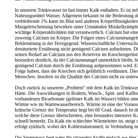
In unserem Trinkwasser ist fast immer Kalk enthalten. Er ist n
Nahrungsmittel Wasser. Allgemein bekannt ist die Bedeutung 
verbleibende 1% kann im Blut und anderen Körperflüssigkeiten 
Mangelerscheinung bewirken unter Umständen Muskelkrämpfe. Cal
wichtige Körperaktivitäten mit verantwortlich. Calcium hat ei
zuwenig Calcium im Körper. Die Folgen eines Calciummangels 
Beklemmung in der Herzgegend. Wissenschaftliche Untersuchu
denaturierte Ernährung nicht genügend Calcium aufnehmen. Die 
seinen Bedarf an Calcium aus den Reserven im Knochengerüst m
besonders deutlich, da der Calciummangel unmerklich bleibt,
genügend Calcium durch die Ernährung aufgenommen wird. Ein 
Folge haben, dass die Knochen sich gefährlich verdünnen. Die
Menschen. Insofern ist die Qualität des Calcium nicht zu unte
Doch zurück zu unserem „Problem“ mit dem Kalk im Trinkwasse
Härte. Die Auswirkungen in Boilern, Wasch-, Spül- und Kaffeema
vorhandenen Bicarbonate (gelöster Kalk im Wasser) bilden unt
Wärme wie im Warmwasserbereich. Wärme ist eine der Vorausset
kritische Grenze der Temperatur liegt bei 60 Grad, danach ist
welche diese Grenze überschreiten, eine besonders intensive Ka
schnell bemerkt. Da Kalk ein schlechter Wärmeleiter ist, steig
erfolgt zyklisch, wobei der Kohlensäureanteil, in Verbindung mi
Die Vermutung liegt nahe die störenden Stoffe einfach aus den 