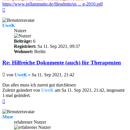
https://www.inflammatio.de/fileadmin/us ... g-2010.pdf
Nach
oben
UweK
Nutzer
Beiträge:
6
Registriert:
Sa 11. Sep 2021, 09:37
Wohnort:
Berlin
Re: Hilfreiche Dokumente (auch) für Therapeuten
Beitrag
von
UweK
»
Sa 11. Sep 2021, 21:42
Das alles muss ich zuerst gut durchlesen
Zuletzt geändert von
UweK
am Sa 11. Sep 2021, 21:42, insgesamt
1-mal geändert.
Nach
oben
Muse
erfahrener Nutzer