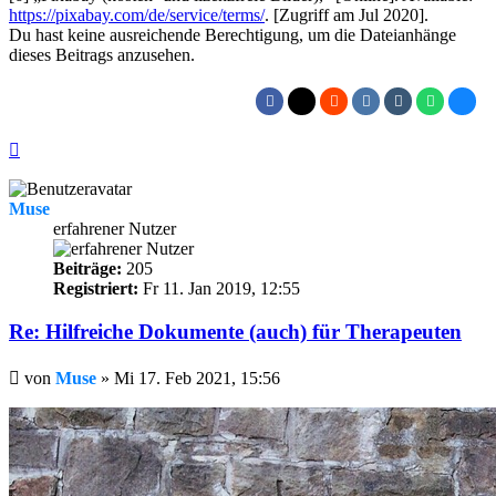
https://pixabay.com/de/service/terms/
. [Zugriff am Jul 2020].
Du hast keine ausreichende Berechtigung, um die Dateianhänge
dieses Beitrags anzusehen.
Nach
oben
Muse
erfahrener Nutzer
Beiträge:
205
Registriert:
Fr 11. Jan 2019, 12:55
Re: Hilfreiche Dokumente (auch) für Therapeuten
Beitrag
von
Muse
»
Mi 17. Feb 2021, 15:56