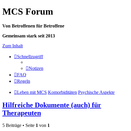
MCS Forum
Von Betroffenen für Betroffene
Gemeinsam stark seit 2013
Zum Inhalt
Schnellzugriff
Notizen
FAQ
Regeln
Leben mit MCS
Komorbiditäten
Psychische Aspekte
Hilfreiche Dokumente (auch) für
Therapeuten
5 Beiträge • Seite
1
von
1