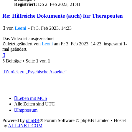
Registriert:
Do 2. Feb 2023, 21:41
Re: Hilfreiche Dokumente (auch) für Therapeuten
Beitrag
von
Leoni
»
Fr 3. Feb 2023, 14:23
Das Video ist ausgezeichnet
Zuletzt geändert von
Leoni
am Fr 3. Feb 2023, 14:23, insgesamt 1-
mal geändert.
Nach
oben
5 Beiträge • Seite
1
von
1
Zurück zu „Psychische Aspekte“
Leben mit MCS
Alle Zeiten sind
UTC
Impressum
Powered by
phpBB
® Forum Software © phpBB Limited
• Hostet
by
ALL-INKL.COM