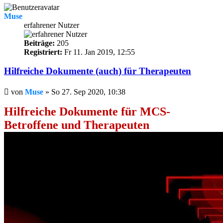
Muse
erfahrener Nutzer
Beiträge:
205
Registriert:
Fr 11. Jan 2019, 12:55
Hilfreiche Dokumente (auch) für Therapeuten
Beitrag
von
Muse
»
So 27. Sep 2020, 10:38
Hilfreiche Dokumente für MCS-
Betroffene und Therapeuten