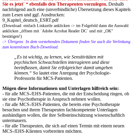
Sie es jetzt´ “ ebenfalls den Therapeuten vorzulegen.
Deshalb
nachfolgend auch eine (unverbindliche) Übersetzung dieses Kapitels
zum Lesen und ggf. Ausdrucken:
9_Kapitel_deutsch_ESRT.pdf
(Download: einfach Linkzeile anklicken -> im Folgefeld dann die Auswahl
anklicken „öffnen mit `Adobe Acrobat Reader DC´ und mit „OK“
bestätigen!)
-> Übrigens: In dem vorstehenden Dokument finden Sie auch die Verlinkung
zum kostenlosen Buch-Download.
„Es ist wichtig, zu lernen, wie Sensitivitäten mit
psychischen Schwachstellen interagieren und diese
beeinflussen, damit Sie erfolgreicher damit umgehen
können.“
So lautet eine Anregung der Psychologie-
Professorin für MCS-Patienten.
Mögen diese Informationen und Unterlagen hilfreich sein:
- für alle MCS-/EHS-Patienten, die mit der Entscheidung ringen, ob
sie eine Psychotherapie in Anspruch nehmen wollen.
- für alle MCS-/EHS-Patienten, die bereits eine Psychotherapie
besuchen und ihrem Therapeuten fachkompetente Unterlagen
aushändigen wollen, die ihre Selbsteinschätzung wissenschaftlich
untermauern.
- für alle Therapeuten, die sich auf einen Termin mit einem neuen
MCS-/EHS-Klienten vorbereiten möchten.