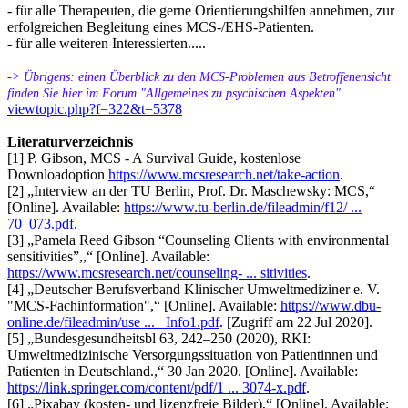
- für alle Therapeuten, die gerne Orientierungshilfen annehmen, zur
erfolgreichen Begleitung eines MCS-/EHS-Patienten.
- für alle weiteren Interessierten.....
-> Übrigens: einen Überblick zu den MCS-Problemen aus Betroffenensicht
finden Sie hier im Forum "Allgemeines zu psychischen Aspekten"
viewtopic.php?f=322&t=5378
Literaturverzeichnis
[1] P. Gibson, MCS - A Survival Guide, kostenlose
Downloadoption
https://www.mcsresearch.net/take-action
.
[2] „Interview an der TU Berlin, Prof. Dr. Maschewsky: MCS,“
[Online]. Available:
https://www.tu-berlin.de/fileadmin/f12/ ...
70_073.pdf
.
[3] „Pamela Reed Gibson “Counseling Clients with environmental
sensitivities”,,“ [Online]. Available:
https://www.mcsresearch.net/counseling- ... sitivities
.
[4] „Deutscher Berufsverband Klinischer Umweltmediziner e. V.
"MCS-Fachinformation",“ [Online]. Available:
https://www.dbu-
online.de/fileadmin/use ... _Info1.pdf
. [Zugriff am 22 Jul 2020].
[5] „Bundesgesundheitsbl 63, 242–250 (2020), RKI:
Umweltmedizinische Versorgungssituation von Patientinnen und
Patienten in Deutschland.,“ 30 Jan 2020. [Online]. Available:
https://link.springer.com/content/pdf/1 ... 3074-x.pdf
.
[6] „Pixabay (kosten- und lizenzfreie Bilder),“ [Online]. Available: