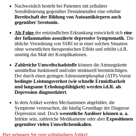
Nachweislich besteht bei Patienten mit zellulärer
Sensibilisierung gegenüber Dentalmetallen eine erhöhte
Bereitschaft der Bildung von Autoantikörpern auch
gegenüber Serotonin.
Als Folge
der entzündlichen Erkrankung entwickelt sich
eine
der Inflammation assoziierte depressive Symptomatik
. Die
übliche Verordnung von SSRI ist in einer solchen Situation
ohne wesentlichen therapeutischen Effekt und erhöht i.d.R.
unnötig das Maß der Komplikationen.
Zahlreiche Umweltschadstoffe
können die Atmungskette
unmittelbar funktionell und/oder strukturell beeinträchtigen.
Der durch einen geringen Adenosintriphosphat (ATP)-Vorrat
bedingte Leistungsverlust (wie schnelle Ermüdbarkeit
und langsame Erholungsfähigkeit) werden i.d.R. als
Depression diagnostiziert
.
In dem Artikel werden Mechanismen abgebildet, die
Symptome verursachen, die häufig Grundlage der Diagnose
Depression sind. Doch
wesentliche Auslöser können u. a.
Infekte sein, zahlreiche Medikamente oder aber
Expositionen
gegenüber vielen Umweltchemikalien
.
Hier gelangen Sie zum vollständigen Artikel: