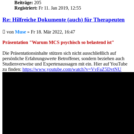
Beiträge:
205
Registriert:
Fr 11. Jan 2019, 12:55
Re: Hilfreiche Dokumente (auch) für Therapeuten
Beitrag
von
Muse
»
Fr 18. Mär 2022, 16:47
Präsentation "Warum MCS psychisch so belastend ist"
Die Präsentationsinhalte stützen sich nicht ausschließlich auf
persönliche Erfahrungswerte Betroffener, sondern beziehen auch
Studienverweise und Expertenaussagen mit ein. Hier auf YouTube
zu finden:
https://www.youtube.com/watch?v=VvFaZ5DvtNU