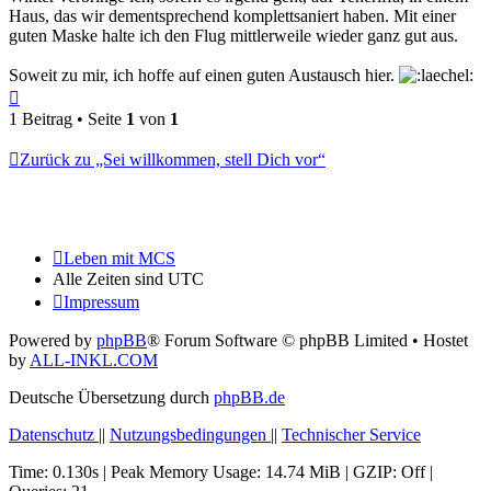
Haus, das wir dementsprechend komplettsaniert haben. Mit einer
guten Maske halte ich den Flug mittlerweile wieder ganz gut aus.
Soweit zu mir, ich hoffe auf einen guten Austausch hier.
Nach
oben
1 Beitrag • Seite
1
von
1
Zurück zu „Sei willkommen, stell Dich vor“
Leben mit MCS
Alle Zeiten sind
UTC
Impressum
Powered by
phpBB
® Forum Software © phpBB Limited
• Hostet
by
ALL-INKL.COM
Deutsche Übersetzung durch
phpBB.de
Datenschutz
||
Nutzungsbedingungen
||
Technischer Service
Time: 0.130s
| Peak Memory Usage: 14.74 MiB | GZIP: Off |