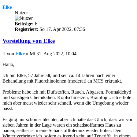
Elke
Nutzer
Beiträge:
6
Registriert:
So 17. Apr 2022, 07:36
Vorstellung von Elke
Beitrag
von
Elke
»
Mi 31. Aug 2022, 10:04
Hallo,
ich bin Elke, 57 Jahre alt, und seit ca. 14 Jahren nach einer
Behandlung mit Fluorchinolonen (moderat) an MCS erkrankt.
Probleme habe ich mit Duftstoffen, Rauch, Abgasen, Formaldehyd
und sonstigen Chemikalien. Kopfschmerzen, Brainfog... ich erhole
mich aber meist wieder sehr schnell, wenn die Umgebung wieder
passt.
Es ging mir schon schlechter, aber ich hatte das Glück, dass wir vor
sieben Jahren in der Lage waren ein schadstoffarmes Haus zu
bauen, seither ist meine Schadstofftoleranz wieder höher. Den
Winter verbringe ich, sofern es irgend geht, auf Teneriffa, in einem