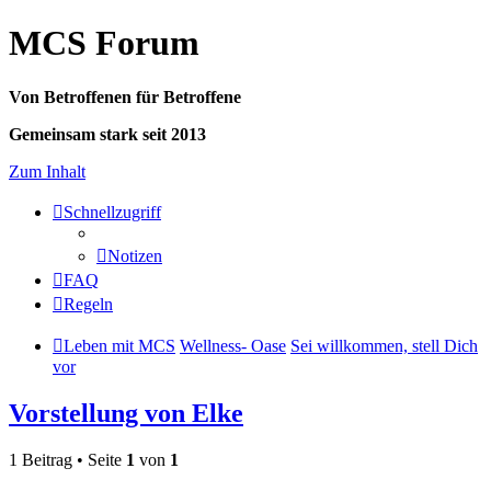
MCS Forum
Von Betroffenen für Betroffene
Gemeinsam stark seit 2013
Zum Inhalt
Schnellzugriff
Notizen
FAQ
Regeln
Leben mit MCS
Wellness- Oase
Sei willkommen, stell Dich
vor
Vorstellung von Elke
1 Beitrag • Seite
1
von
1