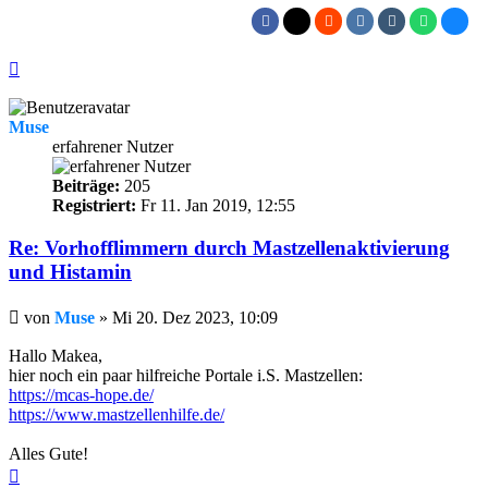
Nach
oben
Muse
erfahrener Nutzer
Beiträge:
205
Registriert:
Fr 11. Jan 2019, 12:55
Re: Vorhofflimmern durch Mastzellenaktivierung
und Histamin
Beitrag
von
Muse
»
Mi 20. Dez 2023, 10:09
Hallo Makea,
hier noch ein paar hilfreiche Portale i.S. Mastzellen:
https://mcas-hope.de/
https://www.mastzellenhilfe.de/
Alles Gute!
Nach