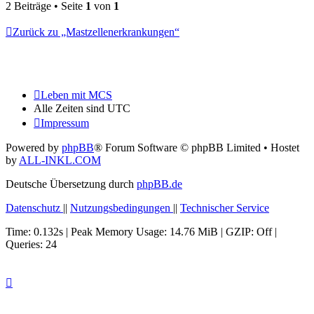
oben
2 Beiträge • Seite
1
von
1
Zurück zu „Mastzellenerkrankungen“
Leben mit MCS
Alle Zeiten sind
UTC
Impressum
Powered by
phpBB
® Forum Software © phpBB Limited
• Hostet
by
ALL-INKL.COM
Deutsche Übersetzung durch
phpBB.de
Datenschutz
||
Nutzungsbedingungen
||
Technischer Service
Time: 0.132s
| Peak Memory Usage: 14.76 MiB | GZIP: Off |
Queries: 24