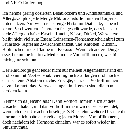
und NICO Entfernung.
Ich nehme gering dosierten Betablockern und Antihistaminika und
Allergoval plus jede Menge Mikronährstoffe, um den Körper zu
unterstützen. Nur wenn ich strenge Histamin Diät halte, habe ich
keine Beschwerden. Da zudem festgestellt wurde, dass ich sehr
viele Allergien habe: Kasein, Lutein, Nüsse, Dinkel, Weizen etc.
bleibt nicht viel zum Essen: Leinsamen-Flohsamenschalenbrei zum
Frühstück, Apfel als Zwischenmahlzeit, und Karotten, Zuchini,
Biohünchen in der Pfanne mit Kokosöl. Wenn ich andere Dinge
esse, bekomme ich trotz Medikamente Vorhofflimmern, was für
mich ganz schlimm ist.
Der Kardiologe geht leider nicht auf meinen Allgemeinzustand ein
und kann mit Mastzellenaktivierung nichts anfangen und möchte,
dass ich eine Ablation mache. Er sagte, dass das Vorhofflimmern
davon kommt, dass Verwachsungen im Herzen sind, die man
veröden kann.
Kennt sich da jemand aus? Kann Vorhofflimmern auch andere
Ursachen haben, und das Vorhofflimmern wieder verschwindet,
wenn ich diese Ursachen beseitige. Z.B. ist eine weitere Ursache die
Hormone. ich hatte eine zeitlang jeden Morgen Vorhofflimmern,
doch nachdem ich Hormone einnahm, war es sofort wieder im
Sinusrhytmus.