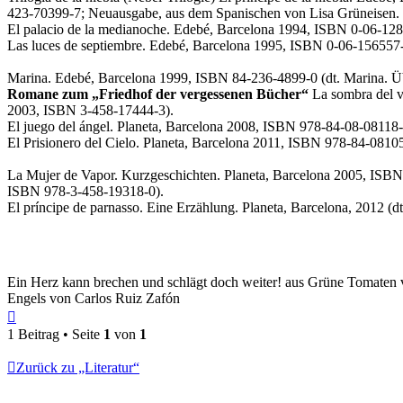
423-70399-7; Neuausgabe, aus dem Spanischen von Lisa Grüneisen.
El palacio de la medianoche. Edebé, Barcelona 1994, ISBN 0-06-128
Las luces de septiembre. Edebé, Barcelona 1995, ISBN 0-06-156557-
Marina. Edebé, Barcelona 1999, ISBN 84-236-4899-0 (dt. Marina. Üb
Romane zum „Friedhof der vergessenen Bücher“
La sombra del v
2003, ISBN 3-458-17444-3).
El juego del ángel. Planeta, Barcelona 2008, ISBN 978-84-08-08118-
El Prisionero del Cielo. Planeta, Barcelona 2011, ISBN 978-84-0810
La Mujer de Vapor. Kurzgeschichten. Planeta, Barcelona 2005, ISBN 
ISBN 978-3-458-19318-0).
El príncipe de parnasso. Eine Erzählung. Planeta, Barcelona, 2012 (
Ein Herz kann brechen und schlägt doch weiter! aus Grüne Tomaten v
Engels von Carlos Ruiz Zafón
Nach
oben
1 Beitrag • Seite
1
von
1
Zurück zu „Literatur“