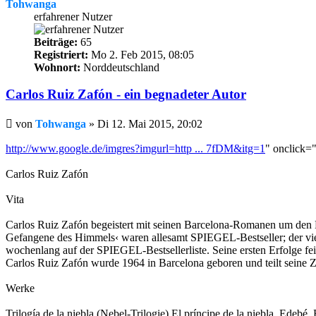
Tohwanga
erfahrener Nutzer
Beiträge:
65
Registriert:
Mo 2. Feb 2015, 08:05
Wohnort:
Norddeutschland
Carlos Ruiz Zafón - ein begnadeter Autor
Beitrag
von
Tohwanga
»
Di 12. Mai 2015, 20:02
http://www.google.de/imgres?imgurl=http ... 7fDM&itg=1
" onclick="
Carlos Ruiz Zafón
Vita
Carlos Ruiz Zafón begeistert mit seinen Barcelona-Romanen um den F
Gefangene des Himmels‹ waren allesamt SPIEGEL-Bestseller; der vier
wochenlang auf der SPIEGEL-Bestsellerliste. Seine ersten Erfolge fe
Carlos Ruiz Zafón wurde 1964 in Barcelona geboren und teilt seine 
Werke
Trilogía de la niebla (Nebel-Trilogie) El príncipe de la niebla. Ed