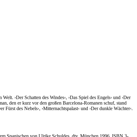
 Welt. ›Der Schatten des Windes‹, ›Das Spiel des Engels‹ und ›Der
oman, den er kurz vor den großen Barcelona-Romanen schuf, stand
r Fürst des Nebels‹, ›Mitternachtspalast‹ und ›Der dunkle Wächter‹.
us dem Spanischen von Ulrike Schuldes. dtv, München 1996, ISBN 3-