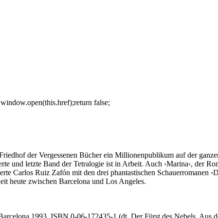
window.open(this.href);return false;
riedhof der Vergessenen Bücher ein Millionenpublikum auf der ganzen
te und letzte Band der Tetralogie ist in Arbeit. Auch ›Marina‹, der R
ierte Carlos Ruiz Zafón mit den drei phantastischen Schauerromanen ›De
Zeit heute zwischen Barcelona und Los Angeles.
ebé, Barcelona 1993, ISBN 0-06-172435-1 (dt. Der Fürst des Nebels. A