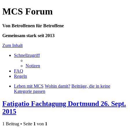
MCS Forum
Von Betroffenen für Betroffene
Gemeinsam stark seit 2013
Zum Inhalt
Schnellzugriff
Notizen
FAQ
Regeln
Leben mit MCS
Wohin damit?
Beiträge, die in keine
Kategorie passen
Fatigatio Fachtagung Dortmund 26. Sept.
2015
1 Beitrag • Seite
1
von
1