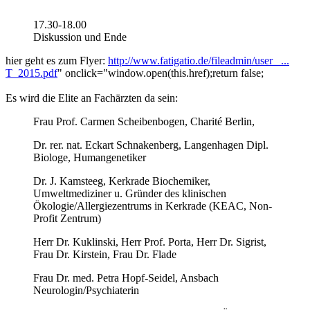
17.30-18.00
Diskussion und Ende
hier geht es zum Flyer:
http://www.fatigatio.de/fileadmin/user_ ...
T_2015.pdf
" onclick="window.open(this.href);return false;
Es wird die Elite an Fachärzten da sein:
Frau Prof. Carmen Scheibenbogen, Charité Berlin,
Dr. rer. nat. Eckart Schnakenberg, Langenhagen Dipl.
Biologe, Humangenetiker
Dr. J. Kamsteeg, Kerkrade Biochemiker,
Umweltmediziner u. Gründer des klinischen
Ökologie/Allergiezentrums in Kerkrade (KEAC, Non-
Profit Zentrum)
Herr Dr. Kuklinski, Herr Prof. Porta, Herr Dr. Sigrist,
Frau Dr. Kirstein, Frau Dr. Flade
Frau Dr. med. Petra Hopf-Seidel, Ansbach
Neurologin/Psychiaterin