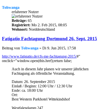
Tohwanga
erfahrener Nutzer
Beiträge:
65
Registriert:
Mo 2. Feb 2015, 08:05
Wohnort:
Norddeutschland
Fatigatio Fachtagung Dortmund 26. Sept. 2015
Beitrag
von
Tohwanga
»
Di 9. Jun 2015, 17:58
http://www.fatigatio.de/cfs-me-fachtagung-2015/
#"
onclick="window.open(this.href);return false;
Auch in diesem Jahr planen wir unserer jährlichen
Fachtagung als öffentliche Veranstaltung.
Datum: 26. September 2015
Einlaß / Beginn: 12:00 Uhr / 12:30 Uhr
Ende: ca. 18:00 Uhr
Ort:
Best Western Parkhotel Wittekindshof
Westfalendamm 247