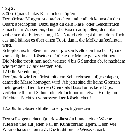
Tag 2:
8.00h: Quark in das Käsetuch schöpfen
Der nächste Morgen ist angebrochen und endlich kannst du den
Quark abschöpfen. Dazu legst du dein Käse- oder Geschirrtuch
zunächst in Wasser ein, damit die Fasern aufquellen, denn das
verbessert die Filterleistung. Das Nudelsieb legst du mit dem Tuch
aus und hängst es über einen Topf, damit die Molke aufgefangen
wird.
Schöpfe anschließend mit einer großen Kelle den frischen Quark
vorsichtig in das Käsetuch. Drücke die Molke ganz sacht heraus.
Die Molke tropft nun noch weitere 4 bis 6 Stunden ab, je nachdem
wie fest dein Quark werden soll.
12.00h: Veredelung
Der Quark wird zunächst mit dem Schneebesen aufgeschlagen,
damit die Masse homogen wird. Ab jetzt sind dir keine Grenzen
mehr gesetzt: Benutze den Quark als Basis für leckere Dips,
verfeinere ihn mit Sahne oder einfach nur mit etwas Honig und
Früchten. Nicht zu vergessen: Der Käsekuchen!
12.20h: In Gläser abfüllen oder gleich genießen
Den selbstgemachten Quark solltest du binnen einer Woche
aufessen und auf jeden Fall im Kühlschrank lagern.
Denn wie
Wikipedia so schön sagt: Die traditionelle Weise, Quark