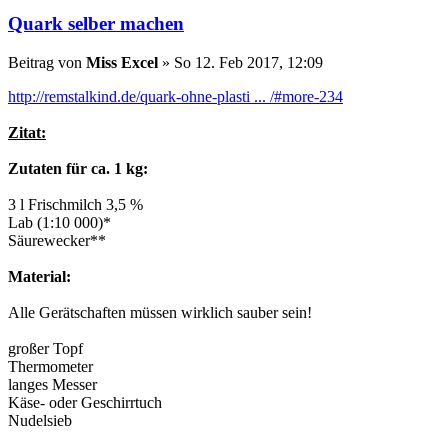
Quark selber machen
Beitrag
von
Miss Excel
»
So 12. Feb 2017, 12:09
http://remstalkind.de/quark-ohne-plasti ... /#more-234
Zitat:
Zutaten für ca. 1 kg:
3 l Frischmilch 3,5 %
Lab (1:10 000)*
Säurewecker**
Material:
Alle Gerätschaften müssen wirklich sauber sein!
großer Topf
Thermometer
langes Messer
Käse- oder Geschirrtuch
Nudelsieb