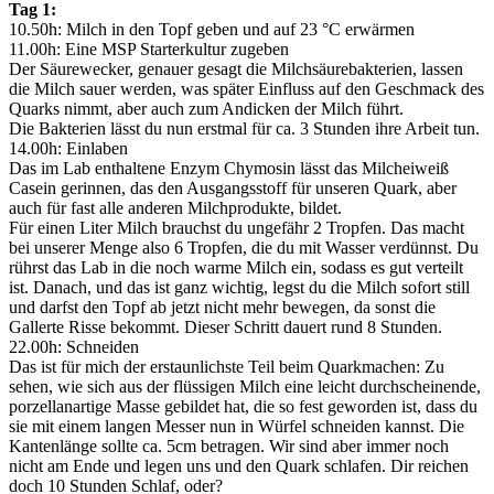
Tag 1:
10.50h: Milch in den Topf geben und auf 23 °C erwärmen
11.00h: Eine MSP Starterkultur zugeben
Der Säurewecker, genauer gesagt die Milchsäurebakterien, lassen
die Milch sauer werden, was später Einfluss auf den Geschmack des
Quarks nimmt, aber auch zum Andicken der Milch führt.
Die Bakterien lässt du nun erstmal für ca. 3 Stunden ihre Arbeit tun.
14.00h: Einlaben
Das im Lab enthaltene Enzym Chymosin lässt das Milcheiweiß
Casein gerinnen, das den Ausgangsstoff für unseren Quark, aber
auch für fast alle anderen Milchprodukte, bildet.
Für einen Liter Milch brauchst du ungefähr 2 Tropfen. Das macht
bei unserer Menge also 6 Tropfen, die du mit Wasser verdünnst. Du
rührst das Lab in die noch warme Milch ein, sodass es gut verteilt
ist. Danach, und das ist ganz wichtig, legst du die Milch sofort still
und darfst den Topf ab jetzt nicht mehr bewegen, da sonst die
Gallerte Risse bekommt. Dieser Schritt dauert rund 8 Stunden.
22.00h: Schneiden
Das ist für mich der erstaunlichste Teil beim Quarkmachen: Zu
sehen, wie sich aus der flüssigen Milch eine leicht durchscheinende,
porzellanartige Masse gebildet hat, die so fest geworden ist, dass du
sie mit einem langen Messer nun in Würfel schneiden kannst. Die
Kantenlänge sollte ca. 5cm betragen. Wir sind aber immer noch
nicht am Ende und legen uns und den Quark schlafen. Dir reichen
doch 10 Stunden Schlaf, oder?