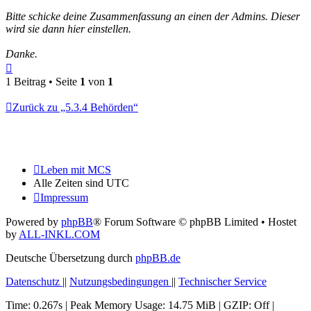
Bitte schicke deine Zusammenfassung an einen der Admins. Dieser
wird sie dann hier einstellen.
Danke.
Nach
oben
1 Beitrag • Seite
1
von
1
Zurück zu „5.3.4 Behörden“
Leben mit MCS
Alle Zeiten sind
UTC
Impressum
Powered by
phpBB
® Forum Software © phpBB Limited
• Hostet
by
ALL-INKL.COM
Deutsche Übersetzung durch
phpBB.de
Datenschutz
||
Nutzungsbedingungen
||
Technischer Service
Time: 0.267s
| Peak Memory Usage: 14.75 MiB | GZIP: Off |