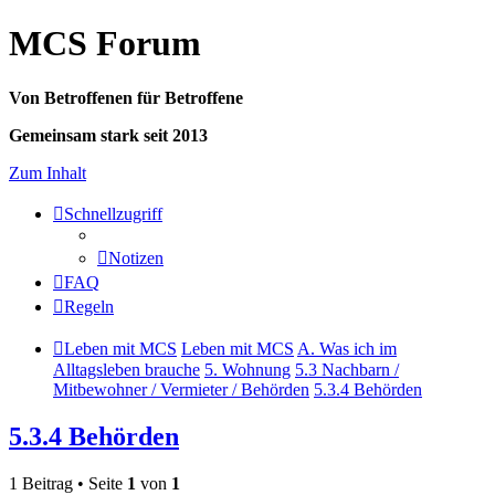
MCS Forum
Von Betroffenen für Betroffene
Gemeinsam stark seit 2013
Zum Inhalt
Schnellzugriff
Notizen
FAQ
Regeln
Leben mit MCS
Leben mit MCS
A. Was ich im
Alltagsleben brauche
5. Wohnung
5.3 Nachbarn /
Mitbewohner / Vermieter / Behörden
5.3.4 Behörden
5.3.4 Behörden
1 Beitrag • Seite
1
von
1