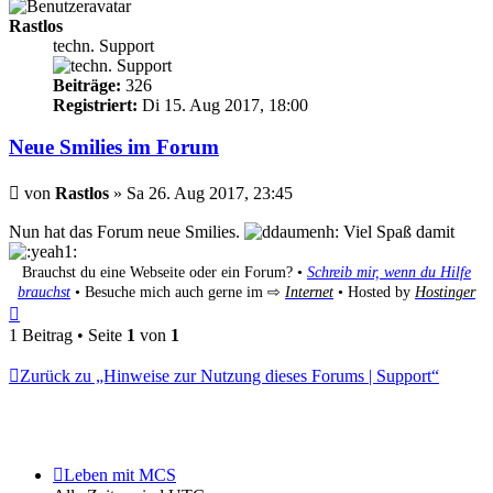
Rastlos
techn. Support
Beiträge:
326
Registriert:
Di 15. Aug 2017, 18:00
Neue Smilies im Forum
Beitrag
von
Rastlos
»
Sa 26. Aug 2017, 23:45
Nun hat das Forum neue Smilies.
Viel Spaß damit
Brauchst du eine Webseite oder ein Forum? •
Schreib mir, wenn du Hilfe
brauchst
• Besuche mich auch gerne im ⇨
Internet
• Hosted by
Hostinger
Nach
oben
1 Beitrag • Seite
1
von
1
Zurück zu „Hinweise zur Nutzung dieses Forums | Support“
Leben mit MCS