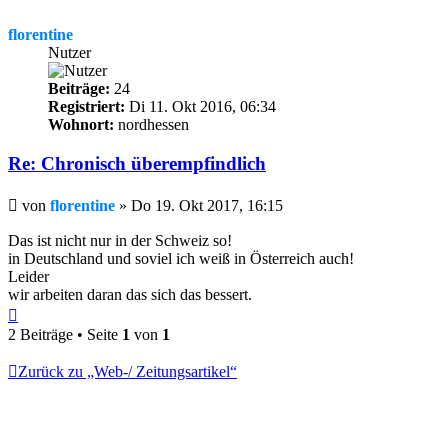
florentine
Nutzer
Beiträge:
24
Registriert:
Di 11. Okt 2016, 06:34
Wohnort:
nordhessen
Re: Chronisch überempfindlich
Beitrag
von
florentine
»
Do 19. Okt 2017, 16:15
Das ist nicht nur in der Schweiz so!
in Deutschland und soviel ich weiß in Österreich auch!
Leider
wir arbeiten daran das sich das bessert.
Nach
oben
2 Beiträge • Seite
1
von
1
Zurück zu „Web-/ Zeitungsartikel“