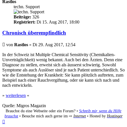
Rastlos
techn. Support
Beiträge:
326
Registriert:
Di 15. Aug 2017, 18:00
Chronisch überempfindlich
Beitrag
von
Rastlos
»
Di 29. Aug 2017, 12:54
In der Schweiz ist Multiple Chemical Sensitivity (Chemikalien-
Unverträglichkeit) wenig bekannt. Auch bei den Ärzten. Denn eine
Diagnose zu stellen, erweist sich als äusserst schwierig. Sowohl
Symptome als auch Auslöser sind je nach Patient unterschiedlich. So
wie die Entstehung der Krankheit: Sie kann plötzlich auftreten, zum
Beispiel nach einer Rauchvergiftung, oder sie kann sich nach und
nach entwickeln.
»
weiterlesen
«
Quelle: Migros Magazin
Brauchst du eine Webseite oder ein Forum? •
Schreib mir, wenn du Hilfe
brauchst
• Besuche mich auch gerne im ⇨
Internet
• Hosted by
Hostinger
Nach
oben