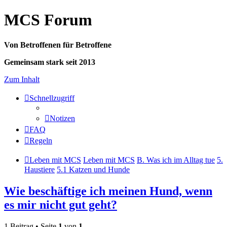
MCS Forum
Von Betroffenen für Betroffene
Gemeinsam stark seit 2013
Zum Inhalt
Schnellzugriff
Notizen
FAQ
Regeln
Leben mit MCS
Leben mit MCS
B. Was ich im Alltag tue
5.
Haustiere
5.1 Katzen und Hunde
Wie beschäftige ich meinen Hund, wenn
es mir nicht gut geht?
1 Beitrag • Seite
1
von
1