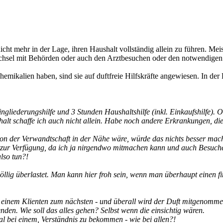
ht mehr in der Lage, ihren Haushalt vollständig allein zu führen. Mei
chsel mit Behörden oder auch den Arztbesuchen oder den notwendigen
kalien haben, sind sie auf duftfreie Hilfskräfte angewiesen. In der P
ngliederungshilfe und 3 Stunden Haushaltshilfe (inkl. Einkaufshilfe)
t schaffe ich auch nicht allein. Habe noch andere Erkrankungen, die
on der Verwandtschaft in der Nähe wäre, würde das nichts besser mach
 zur Verfügung, da ich ja nirgendwo mitmachen kann und auch Besuche
lso tun?!
völlig überlastet. Man kann hier froh sein, wenn man überhaupt einen f
n einem Klienten zum nächsten - und überall wird der Duft mitgenomme
nden. Wie soll das alles gehen? Selbst wenn die einsichtig wären.
l bei einem, Verständnis zu bekommen - wie bei allen?!