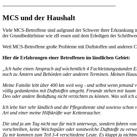
--------------------------------------------------------------------------
MCS und der Haushalt
Viele MCS-Betroffene sind aufgrund der Schwere ihrer Erkrankung nic
der Grundbedürfnisse wie zB essen und dem Erledigen der Schriftwe
Weil MCS-Betroffene große Probleme mit Duftstoffen und anderen Chemi
Hier die Erfahrungen einer Betroffenen im ländlichen Gebiet:
„Ich habe einen Anspruch auf wöchentlich 4 Fachleistungsstunden Ei
noch zu Ämtern und Behörden oder anderen Terminen. Meinen Haushal
Meine Familie lebt über 400 km weit weg - und selbst wenn jemand v
völlig gedankenlos mit Duftstoffen umgeht. Freunde stehen mir kaum
Deo oder andere Beduftung nicht verzichten zu können. Was soll ich a
Ich lebe hier sehr ländlich und die Pflegedienste sind sowieso schon 
Art und einer meine Hilfskräfte war Kettenraucher.
Die sind ja am Tag nicht nur für mich unterwegs, sondern fahren vo
vorschreiben, keine Weichspüler oder sonstwelche Duftstoffe zu verwe
Zu mir kommen zum Teil 3-4 verschiedene Leute. Es klappt ja nichtma