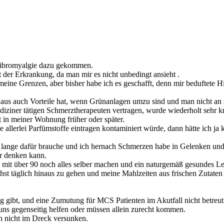
 Fibromyalgie dazu gekommen.
 der Erkrankung, da man mir es nicht unbedingt ansieht .
n meine Grenzen, aber bisher habe ich es geschafft, denn mir beduftete 
chaus auch Vorteile hat, wenn Grünanlagen umzu sind und man nicht an s
ediziner tätigen Schmerztherapeuten vertragen, wurde wiederholt sehr 
 in meiner Wohnung früher oder später.
allerlei Parfümstoffe eintragen kontaminiert würde, dann hätte ich ja
ch lange dafür brauche und ich hernach Schmerzen habe in Gelenken un
hr denken kann.
h mit über 90 noch alles selber machen und ein naturgemäß gesundes Le
st täglich hinaus zu gehen und meine Mahlzeiten aus frischen Zutaten se
gung gibt, und eine Zumutung für MCS Patienten im Akutfall nicht betre
uns gegenseitig helfen oder müssen allein zurecht kommen.
ch nicht im Dreck versunken.