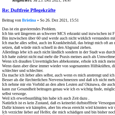
Registriert:
Sa 25. Dez 2021, 14:47
Re: Duftfreie Pflegekräfte
Beitrag
von
Bristina
»
So 26. Dez 2021, 15:51
Das ist ein gravierendes Problem.
Ich bin seit längerem an schwerer MCS erkrankt und inzwischen ist
Bin inzwischen über 60 und werde auch nicht wirklich verstanden mit
Ich mache alles selbst, auch im Krankheitsfall, das bringt mich oft a
setzen, daß würde mich schnell in den Abgrund ziehen.
Allerdings lebe ich auch nicht ländlich sondern in der Stadt was dur
Ich hatte zuletzt nicht mal mehr die Praxis meines auch als Umweltm
Wenn ich draußen Unverträgliches abbekomme, erhole ich mich meist
Wenn dann aber diese immer wieder von sogenannten Hilfskräften, die 
schlechter und schlechter.
Da mache ich lieber alles selbst, auch wenn es mich anstrengt und i
Besser als die fürchterlichen Nervenschmerzen und daß ich nicht me
Ich nehme mir ein Vorbild an den alten Leuten auf Okinawa, die auc
kann zur Gesundheit beitragen genau wie ich es wichtig finde, möglich
selbst versorge.
Weil ich erwerbsunfähig bin habe ich auch Zeit dazu .
Natürlich ist es kein Zustand, daß es keinerlei duftstofffreie Versor
Dafür können wir kämpfen, aber bis etwas erreicht wird könnten wir 
Ich verzichte lieber auf Helfer, die mich schädigen und bin bisher no