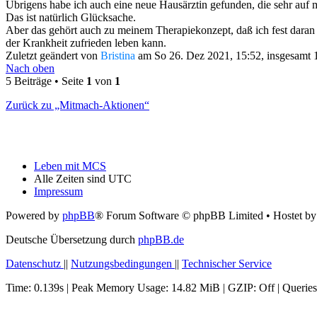
Übrigens habe ich auch eine neue Hausärztin gefunden, die sehr auf m
Das ist natürlich Glücksache.
Aber das gehört auch zu meinem Therapiekonzept, daß ich fest daran 
der Krankheit zufrieden leben kann.
Zuletzt geändert von
Bristina
am So 26. Dez 2021, 15:52, insgesamt 1
Nach oben
5 Beiträge • Seite
1
von
1
Zurück zu „Mitmach-Aktionen“
Leben mit MCS
Alle Zeiten sind
UTC
Impressum
Powered by
phpBB
® Forum Software © phpBB Limited
• Hostet b
Deutsche Übersetzung durch
phpBB.de
Datenschutz
||
Nutzungsbedingungen
||
Technischer Service
Time: 0.139s
| Peak Memory Usage: 14.82 MiB | GZIP: Off |
Queries