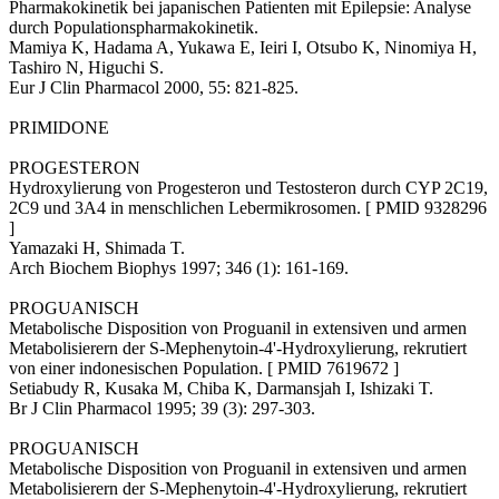
Pharmakokinetik bei japanischen Patienten mit Epilepsie: Analyse
durch Populationspharmakokinetik.
Mamiya K, Hadama A, Yukawa E, Ieiri I, Otsubo K, Ninomiya H,
Tashiro N, Higuchi S.
Eur J Clin Pharmacol 2000, 55: 821-825.
PRIMIDONE
PROGESTERON
Hydroxylierung von Progesteron und Testosteron durch CYP 2C19,
2C9 und 3A4 in menschlichen Lebermikrosomen. [ PMID 9328296
]
Yamazaki H, Shimada T.
Arch Biochem Biophys 1997; 346 (1): 161-169.
PROGUANISCH
Metabolische Disposition von Proguanil in extensiven und armen
Metabolisierern der S-Mephenytoin-4'-Hydroxylierung, rekrutiert
von einer indonesischen Population. [ PMID 7619672 ]
Setiabudy R, Kusaka M, Chiba K, Darmansjah I, Ishizaki T.
Br J Clin Pharmacol 1995; 39 (3): 297-303.
PROGUANISCH
Metabolische Disposition von Proguanil in extensiven und armen
Metabolisierern der S-Mephenytoin-4'-Hydroxylierung, rekrutiert