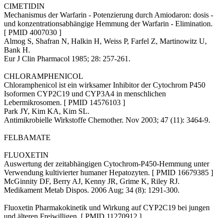
CIMETIDIN
Mechanismus der Warfarin - Potenzierung durch Amiodaron: dosis -
und konzentrationsabhängige Hemmung der Warfarin - Elimination.
[ PMID 4007030 ]
Almog S, Shafran N, Halkin H, Weiss P, Farfel Z, Martinowitz U,
Bank H.
Eur J Clin Pharmacol 1985; 28: 257-261.
CHLORAMPHENICOL
Chloramphenicol ist ein wirksamer Inhibitor der Cytochrom P450
Isoformen CYP2C19 und CYP3A4 in menschlichen
Lebermikrosomen. [ PMID 14576103 ]
Park JY, Kim KA, Kim SL.
Antimikrobielle Wirkstoffe Chemother. Nov 2003; 47 (11): 3464-9.
FELBAMATE
FLUOXETIN
Auswertung der zeitabhängigen Cytochrom-P450-Hemmung unter
Verwendung kultivierter humaner Hepatozyten. [ PMID 16679385 ]
McGinnity DF, Berry AJ, Kenny JR, Grime K, Riley RJ.
Medikament Metab Dispos. 2006 Aug; 34 (8): 1291-300.
Fluoxetin Pharmakokinetik und Wirkung auf CYP2C19 bei jungen
und älteren Freiwilligen. [ PMID 11270912 ]