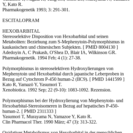
Y, Kato R.
Pharmakogenetik 1993; 3: 291-301.
ESCITALOPRAM
HEXOBARBITAL
Stereoselektive Disposition von Hexobarbital und seinen
Metaboliten: Beziehung zum S-Mephenytoin-Polymorphismus in
kaukasischen und chinesischen Subjekten. [ PMID 8004130 ]
Adedoyin A, C Prakash, O'Shea D, Blair IA, Wilkinson GR.
Pharmakogenetik. 1994 Feb; 4 (1): 27-38.
Polymorphismus in stereoselektiven Hydroxylierungen von
Mephenytoin und Hexobarbital durch japanische Leberproben in
Bezug auf Cytochrom P-450 human-2 (IIC9). [ PMID 1441599 ]
Kato R, Yamazö Y, Yasumori T.
Xenobiotica. 1992 Sep; 22 (9-10): 1083-1092. Rezension.
Polymorphismus bei der Hydroxylierung von Mephenytoin- und
Hexobarbital-Stereoisomeren in Bezug auf hepatisches P-450-
human-2. [ PMID 2311333 ]
Yasumori T, Murayama N, Yamazoe Y, Kato R.
Clin Pharmacol Ther. 1990 März; 47 (3): 313-322.
Oxidativer Metabolismus von Hexobarbital in der menschlichen