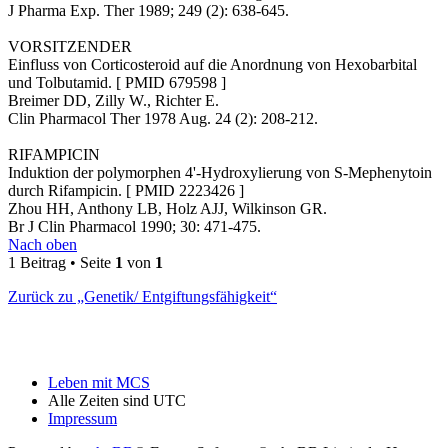
J Pharma Exp. Ther 1989; 249 (2): 638-645.
VORSITZENDER
Einfluss von Corticosteroid auf die Anordnung von Hexobarbital
und Tolbutamid. [ PMID 679598 ]
Breimer DD, Zilly W., Richter E.
Clin Pharmacol Ther 1978 Aug. 24 (2): 208-212.
RIFAMPICIN
Induktion der polymorphen 4'-Hydroxylierung von S-Mephenytoin
durch Rifampicin. [ PMID 2223426 ]
Zhou HH, Anthony LB, Holz AJJ, Wilkinson GR.
Br J Clin Pharmacol 1990; 30: 471-475.
Nach oben
1 Beitrag • Seite
1
von
1
Zurück zu „Genetik/ Entgiftungsfähigkeit“
Leben mit MCS
Alle Zeiten sind
UTC
Impressum