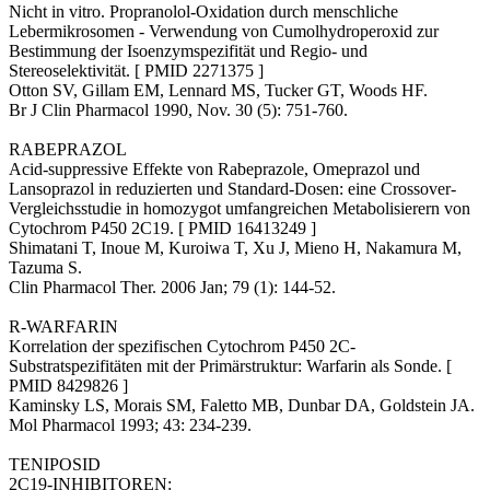
Nicht in vitro. Propranolol-Oxidation durch menschliche
Lebermikrosomen - Verwendung von Cumolhydroperoxid zur
Bestimmung der Isoenzymspezifität und Regio- und
Stereoselektivität. [ PMID 2271375 ]
Otton SV, Gillam EM, Lennard MS, Tucker GT, Woods HF.
Br J Clin Pharmacol 1990, Nov. 30 (5): 751-760.
RABEPRAZOL
Acid-suppressive Effekte von Rabeprazole, Omeprazol und
Lansoprazol in reduzierten und Standard-Dosen: eine Crossover-
Vergleichsstudie in homozygot umfangreichen Metabolisierern von
Cytochrom P450 2C19. [ PMID 16413249 ]
Shimatani T, Inoue M, Kuroiwa T, Xu J, Mieno H, Nakamura M,
Tazuma S.
Clin Pharmacol Ther. 2006 Jan; 79 (1): 144-52.
R-WARFARIN
Korrelation der spezifischen Cytochrom P450 2C-
Substratspezifitäten mit der Primärstruktur: Warfarin als Sonde. [
PMID 8429826 ]
Kaminsky LS, Morais SM, Faletto MB, Dunbar DA, Goldstein JA.
Mol Pharmacol 1993; 43: 234-239.
TENIPOSID
2C19-INHIBITOREN: