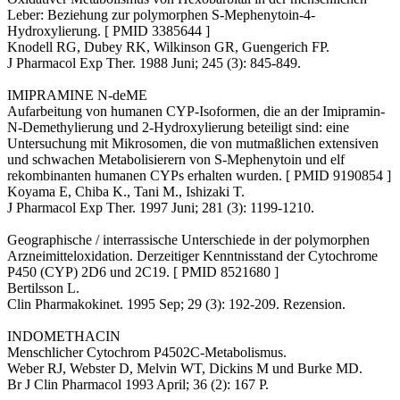
Leber: Beziehung zur polymorphen S-Mephenytoin-4-
Hydroxylierung. [ PMID 3385644 ]
Knodell RG, Dubey RK, Wilkinson GR, Guengerich FP.
J Pharmacol Exp Ther. 1988 Juni; 245 (3): 845-849.
IMIPRAMINE N-deME
Aufarbeitung von humanen CYP-Isoformen, die an der Imipramin-
N-Demethylierung und 2-Hydroxylierung beteiligt sind: eine
Untersuchung mit Mikrosomen, die von mutmaßlichen extensiven
und schwachen Metabolisierern von S-Mephenytoin und elf
rekombinanten humanen CYPs erhalten wurden. [ PMID 9190854 ]
Koyama E, Chiba K., Tani M., Ishizaki T.
J Pharmacol Exp Ther. 1997 Juni; 281 (3): 1199-1210.
Geographische / interrassische Unterschiede in der polymorphen
Arzneimitteloxidation. Derzeitiger Kenntnisstand der Cytochrome
P450 (CYP) 2D6 und 2C19. [ PMID 8521680 ]
Bertilsson L.
Clin Pharmakokinet. 1995 Sep; 29 (3): 192-209. Rezension.
INDOMETHACIN
Menschlicher Cytochrom P4502C-Metabolismus.
Weber RJ, Webster D, Melvin WT, Dickins M und Burke MD.
Br J Clin Pharmacol 1993 April; 36 (2): 167 P.