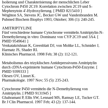
Isolierung und Charakterisierung der menschlichen Leber
Cytochrom P450 2C19: Korrelation zwischen 2C19 und S-
Mephenytoin 4'-Hydroxylierung. [ PMID 8215410 ]
Wrighton SA, Stevens JC, Becker GW und Vandenbranden M.
Pubmed Biochem Biophys 1993, Oktober; 306 (1): 240-245.
AMITRIPTYLINE
Fünf verschiedene humane Cytochrome vermitteln Amitriptylin-N-
Demethylierung in vitro: Dominanz von CYP 2C19 und 3A4. [
PMID 9549641 ]
Venkatakrishnan K, Greenblatt DJ, von Moltke LL, Schmider J,
Harmatz JS, Shader RI.
Klinisches Pharmacol. 1998 Feb; 38 (2): 112-121.
Metabolismus des trizyklischen Antidepressivums Amitriptylin
durch cDNA-exprimierte humane Cytochrom-P450-Enzyme. [
PMID 9399333 ]
Olesen OV, Linnet K.
Pharmakologie. 1997 Nov; 55 (5): 235-243.
Cytochrome P450 vermitteln die N-Demethylierung von
Amitriptylin. [ PMID 9131945 ]
Ghahramani P, Ellis SW, Lennard MS, Ramsay LE, Tucker GT.
Br J Clin Pharmacol. 1997 Feb; 43 (2): 137-144.