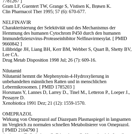
7781267 ]
Gram LF, Guentert TW, Grange S, Vistisen K, Brøsen K.
Clin Pharmacol Ther 1995; 57 (6): 670-677.
NELFINAVIR
Charakterisierung der Selektivität und des Mechanismus der
Hemmung des humanen Cytochrom P450 durch den humanen
Immundefizienzvirus-Proteaseinhibitor Nelfinavirmesylat. [ PMID
9660842 ]
Lillibridge JH, Liang BH, Kerr BM, Webber S, Quart B, Shetty BV,
Lee CA.
Drug Metab Disposition 1998 Jul; 26 (7): 609-16.
Nilutamid
Nilutamid hemmt die Mephenytoin-4-Hydroxylierung in
unbehandelten männlichen Ratten und in menschlichen
Lebermikrosomen. [ PMID 1785203 ]
Horsmans Y, Lannes D, Larrey D., Tinel M., Letteron P., Loeper J.,
Pessayre D.
Xenobiotica 1991 Dez; 21 (12): 1559-1570.
OMEPRAZOL
Wirkung von Omeprazol auf Diazepam Plasmaspiegel in langsamen
im Vergleich zu normalen schnellen Metabolisierer von Omeprazol.
[ PMID 2104790 ]