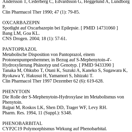
Andersson T, Cederberg C, Edvardsson G, Heggelund A, Lundborg
P.
Clin Pharmacol Ther 1990; 47 (1): 79-85.
OXCARBAZEPIN
Spotlight auf Oxcarbazepin bei Epilepsie. [ PMID 14731060 ]
Bang LM, Goa KL.
CNS Drogen. 2004; 18 (1): 57-61.
PANTOPRAZOL
Metabolische Disposition von Pantoprazol, einem
Protonenpumpenhemmer, in Bezug auf S-Mephenytoin-4'-
Hydroxylierung Phänotyp und Genotyp. [ PMID 9433390 ]
Tanaka M, Ohkubo T, Otani K, Suzuki A, Kaneko S, Sugawara K,
Ryokawa Y, Hakusui H, Yamamori S, Ishizaki T.
Clin Pharmacol Ther 1997 Dezember 62 (6): 619-628.
PHENYTOIN
Die Rolle der S-Mephenytoin-Hydroxylase im Metabolismus von
Phenytoin.
Bajpai M, Roskos LK, Shen DD, Trager WF, Levy RH.
Pharm. Res. 1994, 11 (Suppl.): S348.
PHENOBARBITAL
CYP2C19 Polymorphismus Wirkung auf Phenobarbital.