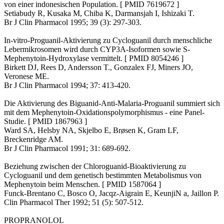
von einer indonesischen Population. [ PMID 7619672 ]
Setiabudy R, Kusaka M, Chiba K, Darmansjah I, Ishizaki T.
Br J Clin Pharmacol 1995; 39 (3): 297-303.
In-vitro-Proguanil-Aktivierung zu Cycloguanil durch menschliche
Lebermikrosomen wird durch CYP3A-Isoformen sowie S-
Mephenytoin-Hydroxylase vermittelt. [ PMID 8054246 ]
Birkett DJ, Rees D, Andersson T., Gonzalex FJ, Miners JO,
Veronese ME.
Br J Clin Pharmacol 1994; 37: 413-420.
Die Aktivierung des Biguanid-Anti-Malaria-Proguanil summiert sich
mit dem Mephenytoin-Oxidationspolymorphismus - eine Panel-
Studie. [ PMID 1867963 ]
Ward SA, Helsby NA, Skjelbo E, Brøsen K, Gram LF,
Breckenridge AM.
Br J Clin Pharmacol 1991; 31: 689-692.
Beziehung zwischen der Chloroguanid-Bioaktivierung zu
Cycloguanil und dem genetisch bestimmten Metabolismus von
Mephenytoin beim Menschen. [ PMID 1587064 ]
Funck-Brentano C, Bosco O, Jacqz-Aigrain E, KeunjiN a, Jaillon P.
Clin Pharmacol Ther 1992; 51 (5): 507-512.
PROPRANOLOL