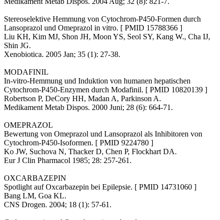
Medikament Metab Dispos. 2004 Aug; 32 (8): 821-7.
Stereoselektive Hemmung von Cytochrom-P450-Formen durch
Lansoprazol und Omeprazol in vitro. [ PMID 15788366 ]
Liu KH, Kim MJ, Shon JH, Moon YS, Seol SY, Kang W., Cha IJ,
Shin JG.
Xenobiotica. 2005 Jan; 35 (1): 27-38.
MODAFINIL
In-vitro-Hemmung und Induktion von humanen hepatischen
Cytochrom-P450-Enzymen durch Modafinil. [ PMID 10820139 ]
Robertson P, DeCory HH, Madan A, Parkinson A.
Medikament Metab Dispos. 2000 Juni; 28 (6): 664-71.
OMEPRAZOL
Bewertung von Omeprazol und Lansoprazol als Inhibitoren von
Cytochrom-P450-Isoformen. [ PMID 9224780 ]
Ko JW, Suchova N, Thacker D, Chen P, Flockhart DA.
Eur J Clin Pharmacol 1985; 28: 257-261.
OXCARBAZEPIN
Spotlight auf Oxcarbazepin bei Epilepsie. [ PMID 14731060 ]
Bang LM, Goa KL.
CNS Drogen. 2004; 18 (1): 57-61.