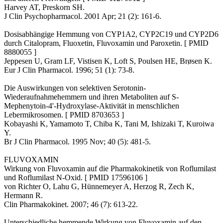
Harvey AT, Preskorn SH.
J Clin Psychopharmacol. 2001 Apr; 21 (2): 161-6.
Dosisabhängige Hemmung von CYP1A2, CYP2C19 und CYP2D6
durch Citalopram, Fluoxetin, Fluvoxamin und Paroxetin. [ PMID
8880055 ]
Jeppesen U, Gram LF, Vistisen K, Loft S, Poulsen HE, Brøsen K.
Eur J Clin Pharmacol. 1996; 51 (1): 73-8.
Die Auswirkungen von selektiven Serotonin-
Wiederaufnahmehemmern und ihren Metaboliten auf S-
Mephenytoin-4'-Hydroxylase-Aktivität in menschlichen
Lebermikrosomen. [ PMID 8703653 ]
Kobayashi K, Yamamoto T, Chiba K, Tani M, Ishizaki T, Kuroiwa
Y.
Br J Clin Pharmacol. 1995 Nov; 40 (5): 481-5.
FLUVOXAMIN
Wirkung von Fluvoxamin auf die Pharmakokinetik von Roflumilast
und Roflumilast N-Oxid. [ PMID 17596106 ]
von Richter O, Lahu G, Hünnemeyer A, Herzog R, Zech K,
Hermann R.
Clin Pharmakokinet. 2007; 46 (7): 613-22.
Unterschiedliche hemmende Wirkung von Fluvoxamin auf den