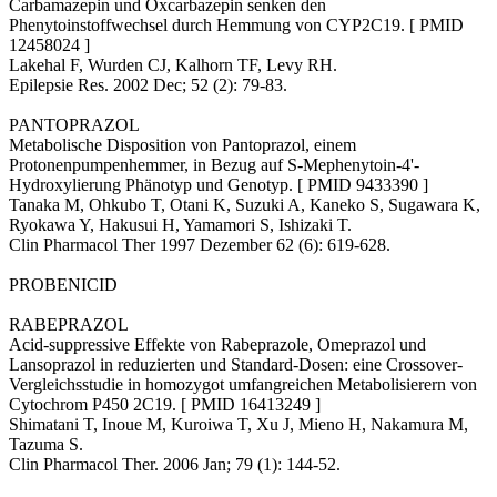
Carbamazepin und Oxcarbazepin senken den
Phenytoinstoffwechsel durch Hemmung von CYP2C19. [ PMID
12458024 ]
Lakehal F, Wurden CJ, Kalhorn TF, Levy RH.
Epilepsie Res. 2002 Dec; 52 (2): 79-83.
PANTOPRAZOL
Metabolische Disposition von Pantoprazol, einem
Protonenpumpenhemmer, in Bezug auf S-Mephenytoin-4'-
Hydroxylierung Phänotyp und Genotyp. [ PMID 9433390 ]
Tanaka M, Ohkubo T, Otani K, Suzuki A, Kaneko S, Sugawara K,
Ryokawa Y, Hakusui H, Yamamori S, Ishizaki T.
Clin Pharmacol Ther 1997 Dezember 62 (6): 619-628.
PROBENICID
RABEPRAZOL
Acid-suppressive Effekte von Rabeprazole, Omeprazol und
Lansoprazol in reduzierten und Standard-Dosen: eine Crossover-
Vergleichsstudie in homozygot umfangreichen Metabolisierern von
Cytochrom P450 2C19. [ PMID 16413249 ]
Shimatani T, Inoue M, Kuroiwa T, Xu J, Mieno H, Nakamura M,
Tazuma S.
Clin Pharmacol Ther. 2006 Jan; 79 (1): 144-52.