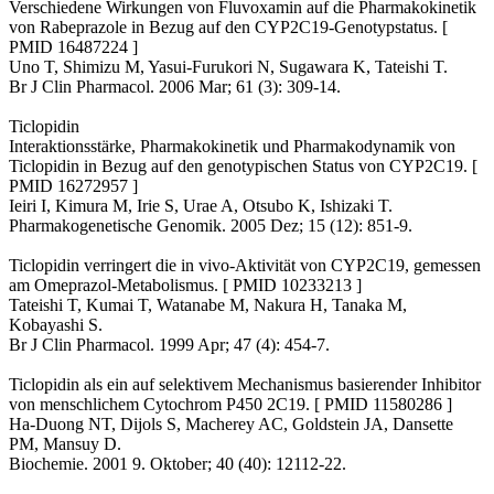
Verschiedene Wirkungen von Fluvoxamin auf die Pharmakokinetik
von Rabeprazole in Bezug auf den CYP2C19-Genotypstatus. [
PMID 16487224 ]
Uno T, Shimizu M, Yasui-Furukori N, Sugawara K, Tateishi T.
Br J Clin Pharmacol. 2006 Mar; 61 (3): 309-14.
Ticlopidin
Interaktionsstärke, Pharmakokinetik und Pharmakodynamik von
Ticlopidin in Bezug auf den genotypischen Status von CYP2C19. [
PMID 16272957 ]
Ieiri I, Kimura M, Irie S, Urae A, Otsubo K, Ishizaki T.
Pharmakogenetische Genomik. 2005 Dez; 15 (12): 851-9.
Ticlopidin verringert die in vivo-Aktivität von CYP2C19, gemessen
am Omeprazol-Metabolismus. [ PMID 10233213 ]
Tateishi T, Kumai T, Watanabe M, Nakura H, Tanaka M,
Kobayashi S.
Br J Clin Pharmacol. 1999 Apr; 47 (4): 454-7.
Ticlopidin als ein auf selektivem Mechanismus basierender Inhibitor
von menschlichem Cytochrom P450 2C19. [ PMID 11580286 ]
Ha-Duong NT, Dijols S, Macherey AC, Goldstein JA, Dansette
PM, Mansuy D.
Biochemie. 2001 9. Oktober; 40 (40): 12112-22.