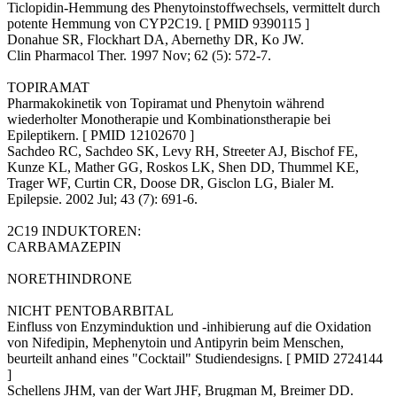
Ticlopidin-Hemmung des Phenytoinstoffwechsels, vermittelt durch
potente Hemmung von CYP2C19. [ PMID 9390115 ]
Donahue SR, Flockhart DA, Abernethy DR, Ko JW.
Clin Pharmacol Ther. 1997 Nov; 62 (5): 572-7.
TOPIRAMAT
Pharmakokinetik von Topiramat und Phenytoin während
wiederholter Monotherapie und Kombinationstherapie bei
Epileptikern. [ PMID 12102670 ]
Sachdeo RC, Sachdeo SK, Levy RH, Streeter AJ, Bischof FE,
Kunze KL, Mather GG, Roskos LK, Shen DD, Thummel KE,
Trager WF, Curtin CR, Doose DR, Gisclon LG, Bialer M.
Epilepsie. 2002 Jul; 43 (7): 691-6.
2C19 INDUKTOREN:
CARBAMAZEPIN
NORETHINDRONE
NICHT PENTOBARBITAL
Einfluss von Enzyminduktion und -inhibierung auf die Oxidation
von Nifedipin, Mephenytoin und Antipyrin beim Menschen,
beurteilt anhand eines "Cocktail" Studiendesigns. [ PMID 2724144
]
Schellens JHM, van der Wart JHF, Brugman M, Breimer DD.