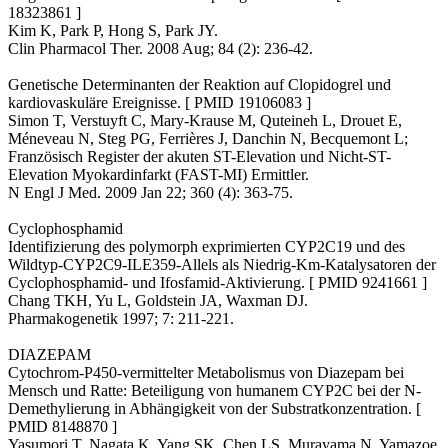
18323861 ]
Kim K, Park P, Hong S, Park JY.
Clin Pharmacol Ther. 2008 Aug; 84 (2): 236-42.
Genetische Determinanten der Reaktion auf Clopidogrel und
kardiovaskuläre Ereignisse. [ PMID 19106083 ]
Simon T, Verstuyft C, Mary-Krause M, Quteineh L, Drouet E,
Méneveau N, Steg PG, Ferrières J, Danchin N, Becquemont L;
Französisch Register der akuten ST-Elevation und Nicht-ST-
Elevation Myokardinfarkt (FAST-MI) Ermittler.
N Engl J Med. 2009 Jan 22; 360 (4): 363-75.
Cyclophosphamid
Identifizierung des polymorph exprimierten CYP2C19 und des
Wildtyp-CYP2C9-ILE359-Allels als Niedrig-Km-Katalysatoren der
Cyclophosphamid- und Ifosfamid-Aktivierung. [ PMID 9241661 ]
Chang TKH, Yu L, Goldstein JA, Waxman DJ.
Pharmakogenetik 1997; 7: 211-221.
DIAZEPAM
Cytochrom-P450-vermittelter Metabolismus von Diazepam bei
Mensch und Ratte: Beteiligung von humanem CYP2C bei der N-
Demethylierung in Abhängigkeit von der Substratkonzentration. [
PMID 8148870 ]
Yasumori T, Nagata K, Yang SK, Chen LS, Murayama N, Yamazoe