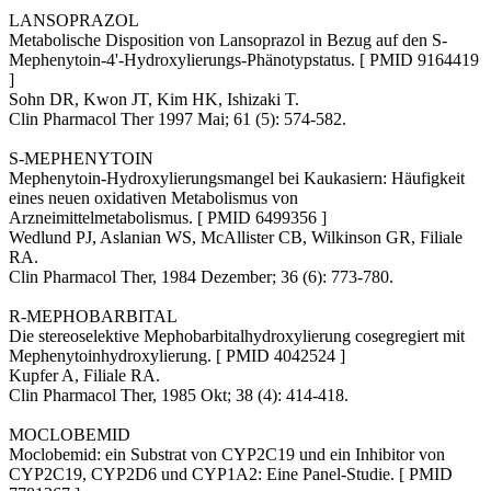
LANSOPRAZOL
Metabolische Disposition von Lansoprazol in Bezug auf den S-
Mephenytoin-4'-Hydroxylierungs-Phänotypstatus. [ PMID 9164419
]
Sohn DR, Kwon JT, Kim HK, Ishizaki T.
Clin Pharmacol Ther 1997 Mai; 61 (5): 574-582.
S-MEPHENYTOIN
Mephenytoin-Hydroxylierungsmangel bei Kaukasiern: Häufigkeit
eines neuen oxidativen Metabolismus von
Arzneimittelmetabolismus. [ PMID 6499356 ]
Wedlund PJ, Aslanian WS, McAllister CB, Wilkinson GR, Filiale
RA.
Clin Pharmacol Ther, 1984 Dezember; 36 (6): 773-780.
R-MEPHOBARBITAL
Die stereoselektive Mephobarbitalhydroxylierung cosegregiert mit
Mephenytoinhydroxylierung. [ PMID 4042524 ]
Kupfer A, Filiale RA.
Clin Pharmacol Ther, 1985 Okt; 38 (4): 414-418.
MOCLOBEMID
Moclobemid: ein Substrat von CYP2C19 und ein Inhibitor von
CYP2C19, CYP2D6 und CYP1A2: Eine Panel-Studie. [ PMID