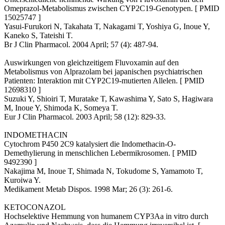
Omeprazol-Metabolismus zwischen CYP2C19-Genotypen. [ PMID
15025747 ]
Yasui-Furukori N, Takahata T, Nakagami T, Yoshiya G, Inoue Y,
Kaneko S, Tateishi T.
Br J Clin Pharmacol. 2004 April; 57 (4): 487-94.
Auswirkungen von gleichzeitigem Fluvoxamin auf den
Metabolismus von Alprazolam bei japanischen psychiatrischen
Patienten: Interaktion mit CYP2C19-mutierten Allelen. [ PMID
12698310 ]
Suzuki Y, Shioiri T, Muratake T, Kawashima Y, Sato S, Hagiwara
M, Inoue Y, Shimoda K, Someya T.
Eur J Clin Pharmacol. 2003 April; 58 (12): 829-33.
INDOMETHACIN
Cytochrom P450 2C9 katalysiert die Indomethacin-O-
Demethylierung in menschlichen Lebermikrosomen. [ PMID
9492390 ]
Nakajima M, Inoue T, Shimada N, Tokudome S, Yamamoto T,
Kuroiwa Y.
Medikament Metab Dispos. 1998 Mar; 26 (3): 261-6.
KETOCONAZOL
Hochselektive Hemmung von humanem CYP3Aa in vitro durch