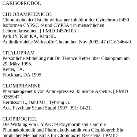
CARISOPRODOL
CHLORAMPHENICOL
Chloramphenicol ist ein wirksamer Inhibitor der Cytochrom P450
Isoformen CYP2C19 und CYP3A4 in menschlichen
Lebermikrosomen. [ PMID 14576103 ]
Park JY, Kim KA, Kim SL.
Antimikrobielle Wirkstoffe Chemother. Nov 2003; 47 (11): 3464-9.
CITALOPRAM
Persönliche Mitteilung mit Dr. Terence Ketter über Citalopram am
29. März 1995.
Ketter, TA.
Flockhart, DA 1995.
CLOMIPRAMINE
Pharmakogenetik von Antidepressiva: klinische Aspekte. [ PMID
9265947 ]
Bertilsson L, Dahl ML, Tybring G.
Acta Psychiatr Scand Suppl 1997; 391: 14-21.
CLOPIDOGREL
Die Wirkung von CYP2C19 Polymorphismus auf die
Pharmakokinetik und Pharmakodynamik von Clopidogrel: Ein
möglicher Mechanismus für Clopidogrel-Resistenz. [ PMID