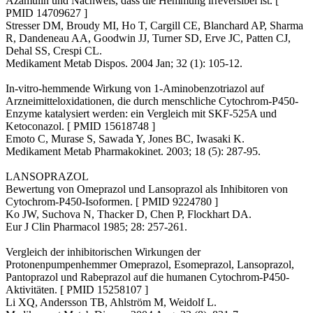
Azamulin und Nachweis, dass die Hemmung irreversibel ist. [
PMID 14709627 ]
Stresser DM, Broudy MI, Ho T, Cargill CE, Blanchard AP, Sharma
R, Dandeneau AA, Goodwin JJ, Turner SD, Erve JC, Patten CJ,
Dehal SS, Crespi CL.
Medikament Metab Dispos. 2004 Jan; 32 (1): 105-12.
In-vitro-hemmende Wirkung von 1-Aminobenzotriazol auf
Arzneimitteloxidationen, die durch menschliche Cytochrom-P450-
Enzyme katalysiert werden: ein Vergleich mit SKF-525A und
Ketoconazol. [ PMID 15618748 ]
Emoto C, Murase S, Sawada Y, Jones BC, Iwasaki K.
Medikament Metab Pharmakokinet. 2003; 18 (5): 287-95.
LANSOPRAZOL
Bewertung von Omeprazol und Lansoprazol als Inhibitoren von
Cytochrom-P450-Isoformen. [ PMID 9224780 ]
Ko JW, Suchova N, Thacker D, Chen P, Flockhart DA.
Eur J Clin Pharmacol 1985; 28: 257-261.
Vergleich der inhibitorischen Wirkungen der
Protonenpumpenhemmer Omeprazol, Esomeprazol, Lansoprazol,
Pantoprazol und Rabeprazol auf die humanen Cytochrom-P450-
Aktivitäten. [ PMID 15258107 ]
Li XQ, Andersson TB, Ahlström M, Weidolf L.