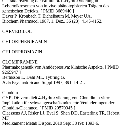
Charakterisierung der Bufuralol-1'-Hydroxylierung in
Lebermikrosomen von in vivo phänotypisierten Trägern des
genetischen Defekts. [ PMID 3689440 ]
Dayer P, Kronbach T, Eichelbaum M, Meyer UA.
Biochem Pharmacol 1987, 1. Dez., 36 (23): 4145-4152.
CARVEDILOL
CHLORPHENIRAMIN
CHLORPROMAZIN
CLOMIPRAMINE
Pharmakogenetik von Antidepressiva: klinische Aspekte. [ PMID
9265947 ]
Bertilsson L, Dahl ML, Tybring G.
Acta Psychiatr Scand Suppl 1997; 391: 14-21.
Clonidin
CYP2D6 vermittelt 4-Hydroxylierung von Clonidin in vitro:
Implikation für schwangerschaftsinduzierte Veränderungen der
Clonidin-Clearance. [ PMID 20570945 ]
Claessens AJ, Risler LJ, Eyal S, Shen DD, Easterling TR, Hebert
MF.
Medikament Metab Dispos. 2010 Sep; 38 (9): 1393-6.