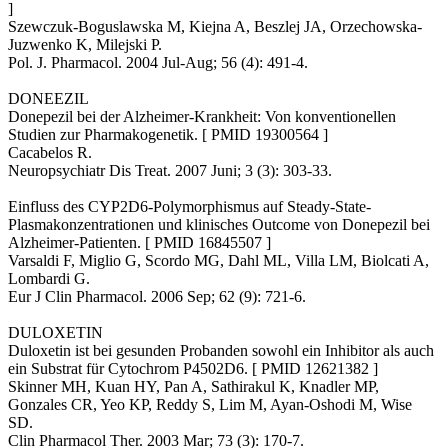
]
Szewczuk-Boguslawska M, Kiejna A, Beszlej JA, Orzechowska-
Juzwenko K, Milejski P.
Pol. J. Pharmacol. 2004 Jul-Aug; 56 (4): 491-4.
DONEEZIL
Donepezil bei der Alzheimer-Krankheit: Von konventionellen
Studien zur Pharmakogenetik. [ PMID 19300564 ]
Cacabelos R.
Neuropsychiatr Dis Treat. 2007 Juni; 3 (3): 303-33.
Einfluss des CYP2D6-Polymorphismus auf Steady-State-
Plasmakonzentrationen und klinisches Outcome von Donepezil bei
Alzheimer-Patienten. [ PMID 16845507 ]
Varsaldi F, Miglio G, Scordo MG, Dahl ML, Villa LM, Biolcati A,
Lombardi G.
Eur J Clin Pharmacol. 2006 Sep; 62 (9): 721-6.
DULOXETIN
Duloxetin ist bei gesunden Probanden sowohl ein Inhibitor als auch
ein Substrat für Cytochrom P4502D6. [ PMID 12621382 ]
Skinner MH, Kuan HY, Pan A, Sathirakul K, Knadler MP,
Gonzales CR, Yeo KP, Reddy S, Lim M, Ayan-Oshodi M, Wise
SD.
Clin Pharmacol Ther. 2003 Mar; 73 (3): 170-7.