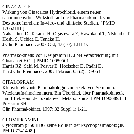
CINACALCET
Wirkung von Cinacalcet-Hydrochlorid, einem neuen
calcimimetischen Wirkstoff, auf die Pharmakokinetik von
Dextromethorphan: In-vitro- und klinische Studien. [ PMID
17652181 ]
Nakashima D, Takama H, Ogasawara Y, Kawakami T, Nishitoba T,
Hoshi S, Uchida E, Tanaka H.
J Clin Pharmacol. 2007 Okt; 47 (10): 1311-9.
Pharmakokinetik von Desipramin HCl bei Verabreichung mit
Cinacalcet HCl. [ PMID 16680561 ]
Harris RZ, Salfi M, Posvar E, Hoelscher D, Padhi D.
Eur J Clin Pharmacol. 2007 Februar; 63 (2): 159-63.
CITALOPRAM
Klinisch relevante Pharmakologie von selektiven Serotonin-
Wiederaufnahmehemmern. Ein Überblick über Pharmakokinetik
und Effekte auf den oxidativen Metabolismus. [ PMID 9068931 ]
Preskorn SH.
Clin Pharmakokinet. 1997; 32 Suppl 1: 1-21.
CLOMIPRAMINE
Cytochrom p450 IID6, seine Rolle in der Psychopharmakologie. [
PMID 7741408 ]