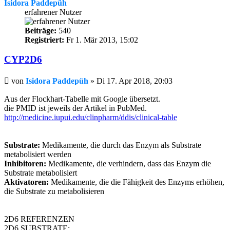
Isidora Paddepüh
erfahrener Nutzer
Beiträge:
540
Registriert:
Fr 1. Mär 2013, 15:02
CYP2D6
Beitrag
von
Isidora Paddepüh
»
Di 17. Apr 2018, 20:03
Aus der Flockhart-Tabelle mit Google übersetzt.
die PMID ist jeweils der Artikel in PubMed.
http://medicine.iupui.edu/clinpharm/ddis/clinical-table
Substrate:
Medikamente, die durch das Enzym als Substrate
metabolisiert werden
Inhibitoren:
Medikamente, die verhindern, dass das Enzym die
Substrate metabolisiert
Aktivatoren:
Medikamente, die die Fähigkeit des Enzyms erhöhen,
die Substrate zu metabolisieren
2D6 REFERENZEN
2D6 SUBSTRATE: