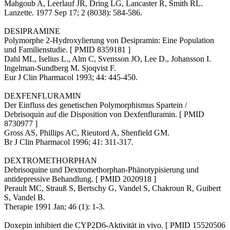
Mahgoub A, Leerlauf JR, Dring LG, Lancaster R, Smith RL.
Lanzette. 1977 Sep 17; 2 (8038): 584-586.
DESIPRAMINE
Polymorphe 2-Hydroxylierung von Desipramin: Eine Population
und Familienstudie. [ PMID 8359181 ]
Dahl ML, Iselius L., Alm C, Svensson JO, Lee D., Johansson I.
Ingelman-Sundberg M. Sjoqvist F.
Eur J Clin Pharmacol 1993; 44: 445-450.
DEXFENFLURAMIN
Der Einfluss des genetischen Polymorphismus Spartein /
Debrisoquin auf die Disposition von Dexfenfluramin. [ PMID
8730977 ]
Gross AS, Phillips AC, Rieutord A, Shenfield GM.
Br J Clin Pharmacol 1996; 41: 311-317.
DEXTROMETHORPHAN
Debrisoquine und Dextromethorphan-Phänotypisierung und
antidepressive Behandlung. [ PMID 2020918 ]
Perault MC, Strauß S, Bertschy G, Vandel S, Chakroun R, Guibert
S, Vandel B.
Therapie 1991 Jan; 46 (1): 1-3.
Doxepin inhibiert die CYP2D6-Aktivität in vivo. [ PMID 15520506