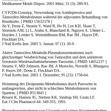
Medikament Metab Dispos. 2003 März; 31 (3): 289-93.
CYP2D6-Genotyp, Verwendung von Antidepressiva und
Tamoxifen-Metabolismus während der adjuvanten Behandlung von
Brustkrebs. [ PMID 15632378 ]
Jin Y, Desta Z, Stearns V, Ward B, Ho H, Lee KH, Skaar T,
Storniolo AM, Li L, Araba A, Blanchard R, Nguyen A, Ullmer L,
Hayden J, Lemler S, Weinshilboum RM, Rae JM , Hayes DF,
Flockhart DA.
J Natl Krebs Inst. 2005 5. Januar; 97 (1): 30-9.
Aktive Tamoxifen-Metabolit-Plasmakonzentrationen nach
gleichzeitiger Verabreichung von Tamoxifen und dem selektiven
Serotonin-Wiederaufnahmehemmer Paroxetin. [ PMID 14652237 ]
Stearns V, MD Johnson, Rae JM, A Morocho, Novielli A, Bhargava
P, Hayes DF, Desta Z, Flockhart DA.
J Natl Krebs Inst. 2003 3. Dezember; 95 (23): 1758-64.
Hemmung des Desipramin-Metabolismus durch Paroxetin in
umfangreichen, aber nicht in schlechten Metabolisierern von
Spartein. [ PMID 8513845 ]
Brosen K, Hansen JG, Nielsen KK, Sindrup SH, Gram LF.
Eur J Clin Pharmacol 44: 349-355, 1993.
Plasmakonzentrationen von Clozapin und seinen Hauptmetaboliten