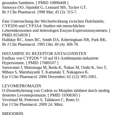
gesunden Sambiern. [ PMID 10896408 ]
Simooya OO, Sijumbil G, Lennard MS, Tucker GT.
Br J Clin Pharmacol. 1998 Mar; 45 (3): 315-7.
Eine Untersuchung der Wechselwirkung zwischen Halofantrin,
CYP2D6 und CYP3A4: Studien mit menschlichen
Lebermikrosomen und heterologen Enzym-Expressionssystemen. [
PMID 8554939 ]
Halliday RC, Jones BC, Smith DA, Kitteringham NR, Park BK.
Br J Clin Pharmacol. 1995 Okt; 40 (4): 369-78.
HISTAMINE H1 REZEPTOR ANTAGONISTEN
Einfluss von CYP2D6 * 10 auf H1-Antihistamin-induzierte
Hypersomnie. [ PMID 17089107 ]
Saruwatari J, Matsunaga M, Ikeda K, Nakao M, Oniki K, Seo T,
Mihara S, Marubayashi T, Kamataki T, Nakagawa K.
Eur J Clin Pharmacol. 2006 Dezember; 62 (12): 995-1001.
LEVOMEPROMAZIN
O-Demethylierung von Codein zu Morphin inhibiert durch niedrig
dosiertes Levomepromazin. [ PMID 19308365 ]
Vevelstad M, Pettersen S, Tallaksen C, Brørs O.
Eur J Clin Pharmacol. 2009 24. März.
MIDODRIN