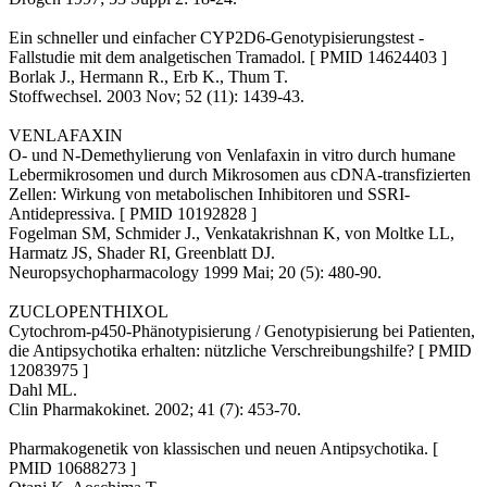
Ein schneller und einfacher CYP2D6-Genotypisierungstest -
Fallstudie mit dem analgetischen Tramadol. [ PMID 14624403 ]
Borlak J., Hermann R., Erb K., Thum T.
Stoffwechsel. 2003 Nov; 52 (11): 1439-43.
VENLAFAXIN
O- und N-Demethylierung von Venlafaxin in vitro durch humane
Lebermikrosomen und durch Mikrosomen aus cDNA-transfizierten
Zellen: Wirkung von metabolischen Inhibitoren und SSRI-
Antidepressiva. [ PMID 10192828 ]
Fogelman SM, Schmider J., Venkatakrishnan K, von Moltke LL,
Harmatz JS, Shader RI, Greenblatt DJ.
Neuropsychopharmacology 1999 Mai; 20 (5): 480-90.
ZUCLOPENTHIXOL
Cytochrom-p450-Phänotypisierung / Genotypisierung bei Patienten,
die Antipsychotika erhalten: nützliche Verschreibungshilfe? [ PMID
12083975 ]
Dahl ML.
Clin Pharmakokinet. 2002; 41 (7): 453-70.
Pharmakogenetik von klassischen und neuen Antipsychotika. [
PMID 10688273 ]