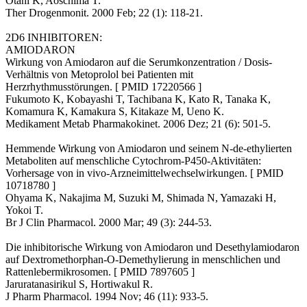
Otani K, Aoschima T.
Ther Drogenmonit. 2000 Feb; 22 (1): 118-21.
2D6 INHIBITOREN:
AMIODARON
Wirkung von Amiodaron auf die Serumkonzentration / Dosis-
Verhältnis von Metoprolol bei Patienten mit
Herzrhythmusstörungen. [ PMID 17220566 ]
Fukumoto K, Kobayashi T, Tachibana K, Kato R, Tanaka K,
Komamura K, Kamakura S, Kitakaze M, Ueno K.
Medikament Metab Pharmakokinet. 2006 Dez; 21 (6): 501-5.
Hemmende Wirkung von Amiodaron und seinem N-de-ethylierten
Metaboliten auf menschliche Cytochrom-P450-Aktivitäten:
Vorhersage von in vivo-Arzneimittelwechselwirkungen. [ PMID
10718780 ]
Ohyama K, Nakajima M, Suzuki M, Shimada N, Yamazaki H,
Yokoi T.
Br J Clin Pharmacol. 2000 Mar; 49 (3): 244-53.
Die inhibitorische Wirkung von Amiodaron und Desethylamiodaron
auf Dextromethorphan-O-Demethylierung in menschlichen und
Rattenlebermikrosomen. [ PMID 7897605 ]
Jaruratanasirikul S, Hortiwakul R.
J Pharm Pharmacol. 1994 Nov; 46 (11): 933-5.