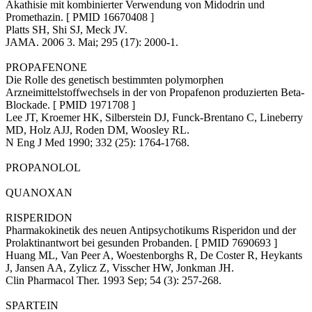
Akathisie mit kombinierter Verwendung von Midodrin und
Promethazin. [ PMID 16670408 ]
Platts SH, Shi SJ, Meck JV.
JAMA. 2006 3. Mai; 295 (17): 2000-1.
PROPAFENONE
Die Rolle des genetisch bestimmten polymorphen
Arzneimittelstoffwechsels in der von Propafenon produzierten Beta-
Blockade. [ PMID 1971708 ]
Lee JT, Kroemer HK, Silberstein DJ, Funck-Brentano C, Lineberry
MD, Holz AJJ, Roden DM, Woosley RL.
N Eng J Med 1990; 332 (25): 1764-1768.
PROPANOLOL
QUANOXAN
RISPERIDON
Pharmakokinetik des neuen Antipsychotikums Risperidon und der
Prolaktinantwort bei gesunden Probanden. [ PMID 7690693 ]
Huang ML, Van Peer A, Woestenborghs R, De Coster R, Heykants
J, Jansen AA, Zylicz Z, Visscher HW, Jonkman JH.
Clin Pharmacol Ther. 1993 Sep; 54 (3): 257-268.
SPARTEIN