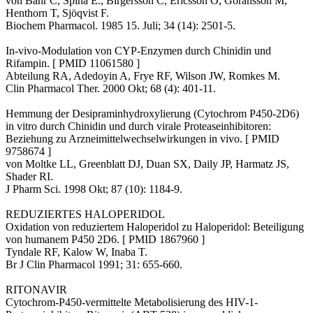
von Bahr C, Spina E., Birgersson C, Ericsson O, Göransson M,
Henthorn T, Sjöqvist F.
Biochem Pharmacol. 1985 15. Juli; 34 (14): 2501-5.
In-vivo-Modulation von CYP-Enzymen durch Chinidin und
Rifampin. [ PMID 11061580 ]
Abteilung RA, Adedoyin A, Frye RF, Wilson JW, Romkes M.
Clin Pharmacol Ther. 2000 Okt; 68 (4): 401-11.
Hemmung der Desipraminhydroxylierung (Cytochrom P450-2D6)
in vitro durch Chinidin und durch virale Proteaseinhibitoren:
Beziehung zu Arzneimittelwechselwirkungen in vivo. [ PMID
9758674 ]
von Moltke LL, Greenblatt DJ, Duan SX, Daily JP, Harmatz JS,
Shader RI.
J Pharm Sci. 1998 Okt; 87 (10): 1184-9.
REDUZIERTES HALOPERIDOL
Oxidation von reduziertem Haloperidol zu Haloperidol: Beteiligung
von humanem P450 2D6. [ PMID 1867960 ]
Tyndale RF, Kalow W, Inaba T.
Br J Clin Pharmacol 1991; 31: 655-660.
RITONAVIR
Cytochrom-P450-vermittelte Metabolisierung des HIV-1-