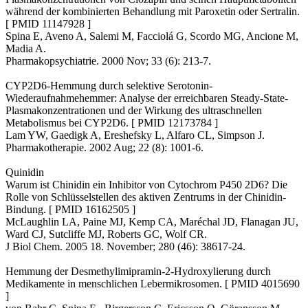
während der kombinierten Behandlung mit Paroxetin oder Sertralin.
[ PMID 11147928 ]
Spina E, Aveno A, Salemi M, Facciolá G, Scordo MG, Ancione M,
Madia A.
Pharmakopsychiatrie. 2000 Nov; 33 (6): 213-7.
CYP2D6-Hemmung durch selektive Serotonin-
Wiederaufnahmehemmer: Analyse der erreichbaren Steady-State-
Plasmakonzentrationen und der Wirkung des ultraschnellen
Metabolismus bei CYP2D6. [ PMID 12173784 ]
Lam YW, Gaedigk A, Ereshefsky L, Alfaro CL, Simpson J.
Pharmakotherapie. 2002 Aug; 22 (8): 1001-6.
Quinidin
Warum ist Chinidin ein Inhibitor von Cytochrom P450 2D6? Die
Rolle von Schlüsselstellen des aktiven Zentrums in der Chinidin-
Bindung. [ PMID 16162505 ]
McLaughlin LA, Paine MJ, Kemp CA, Maréchal JD, Flanagan JU,
Ward CJ, Sutcliffe MJ, Roberts GC, Wolf CR.
J Biol Chem. 2005 18. November; 280 (46): 38617-24.
Hemmung der Desmethylimipramin-2-Hydroxylierung durch
Medikamente in menschlichen Lebermikrosomen. [ PMID 4015690
]