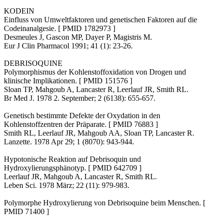
KODEIN
Einfluss von Umweltfaktoren und genetischen Faktoren auf die
Codeinanalgesie. [ PMID 1782973 ]
Desmeules J, Gascon MP, Dayer P, Magistris M.
Eur J Clin Pharmacol 1991; 41 (1): 23-26.
DEBRISOQUINE
Polymorphismus der Kohlenstoffoxidation von Drogen und
klinische Implikationen. [ PMID 151576 ]
Sloan TP, Mahgoub A, Lancaster R, Leerlauf JR, Smith RL.
Br Med J. 1978 2. September; 2 (6138): 655-657.
Genetisch bestimmte Defekte der Oxydation in den
Kohlenstoffzentren der Präparate. [ PMID 76883 ]
Smith RL, Leerlauf JR, Mahgoub AA, Sloan TP, Lancaster R.
Lanzette. 1978 Apr 29; 1 (8070): 943-944.
Hypotonische Reaktion auf Debrisoquin und
Hydroxylierungsphänotyp. [ PMID 642709 ]
Leerlauf JR, Mahgoub A, Lancaster R, Smith RL.
Leben Sci. 1978 März; 22 (11): 979-983.
Polymorphe Hydroxylierung von Debrisoquine beim Menschen. [
PMID 71400 ]