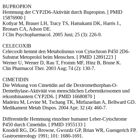
BUPROPION
Hemmung der CYP2D6-Aktivität durch Bupropion. [ PMID
15876900 ]
Kotlyar M, Brauer LH, Tracy TS, Hatsukami DK, Harris J.,
Bronars CA, Adson DE.
J Clin Psychopharmacol. 2005 Juni; 25 (3): 226-9.
CELECOXIB
Celecoxib hemmt den Metabolismus von Cytochrom P450 2D6-
Substrat Metoprolol beim Menschen. [ PMID 12891223 ]
Werner U, Werner D, Rau T, Fromm MF, Hinz B, Brune K.
Clin Pharmacol Ther. 2003 Aug; 74 (2): 130-7.
CIMETIDIN
Die Wirkung von Cimetidin auf die Dextromethorphan-O-
Demethylase-Aktivität von menschlichen Lebermikrosomen und
rekombinantem CYP2D6. [ PMID 16680870 ]
Madeira M, Levine M, Tschang TK, Mirfazaelian A, Bellward GD.
Medikament Metab Dispos. 2004 Apr; 32 (4): 460-7.
Differentielle Hemmung einzelner humaner Leber-Cytochrome
P450 durch Cimetidin. [ PMID 1955133 ]
Knodell RG, DG Browne, Gwozdz GP, Brian WR, Guengerich FP.
Gastroenterology 1991; 101: 1680-1691.