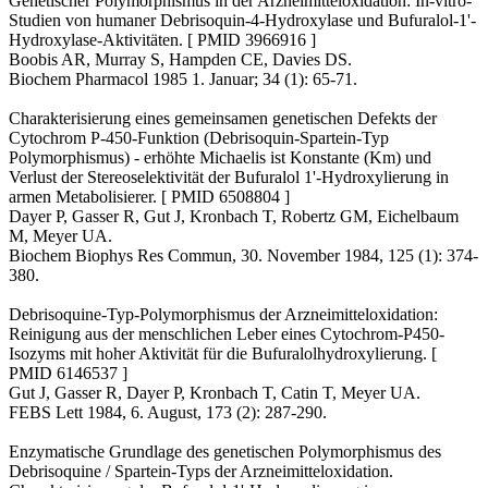
Genetischer Polymorphismus in der Arzneimitteloxidation: In-vitro-
Studien von humaner Debrisoquin-4-Hydroxylase und Bufuralol-1'-
Hydroxylase-Aktivitäten. [ PMID 3966916 ]
Boobis AR, Murray S, Hampden CE, Davies DS.
Biochem Pharmacol 1985 1. Januar; 34 (1): 65-71.
Charakterisierung eines gemeinsamen genetischen Defekts der
Cytochrom P-450-Funktion (Debrisoquin-Spartein-Typ
Polymorphismus) - erhöhte Michaelis ist Konstante (Km) und
Verlust der Stereoselektivität der Bufuralol 1'-Hydroxylierung in
armen Metabolisierer. [ PMID 6508804 ]
Dayer P, Gasser R, Gut J, Kronbach T, Robertz GM, Eichelbaum
M, Meyer UA.
Biochem Biophys Res Commun, 30. November 1984, 125 (1): 374-
380.
Debrisoquine-Typ-Polymorphismus der Arzneimitteloxidation:
Reinigung aus der menschlichen Leber eines Cytochrom-P450-
Isozyms mit hoher Aktivität für die Bufuralolhydroxylierung. [
PMID 6146537 ]
Gut J, Gasser R, Dayer P, Kronbach T, Catin T, Meyer UA.
FEBS Lett 1984, 6. August, 173 (2): 287-290.
Enzymatische Grundlage des genetischen Polymorphismus des
Debrisoquine / Spartein-Typs der Arzneimitteloxidation.