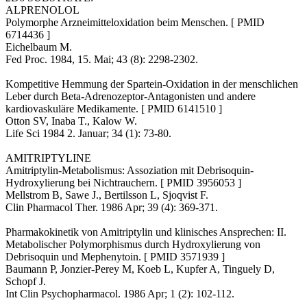
ALPRENOLOL
Polymorphe Arzneimitteloxidation beim Menschen. [ PMID
6714436 ]
Eichelbaum M.
Fed Proc. 1984, 15. Mai; 43 (8): 2298-2302.
Kompetitive Hemmung der Spartein-Oxidation in der menschlichen
Leber durch Beta-Adrenozeptor-Antagonisten und andere
kardiovaskuläre Medikamente. [ PMID 6141510 ]
Otton SV, Inaba T., Kalow W.
Life Sci 1984 2. Januar; 34 (1): 73-80.
AMITRIPTYLINE
Amitriptylin-Metabolismus: Assoziation mit Debrisoquin-
Hydroxylierung bei Nichtrauchern. [ PMID 3956053 ]
Mellstrom B, Sawe J., Bertilsson L, Sjoqvist F.
Clin Pharmacol Ther. 1986 Apr; 39 (4): 369-371.
Pharmakokinetik von Amitriptylin und klinisches Ansprechen: II.
Metabolischer Polymorphismus durch Hydroxylierung von
Debrisoquin und Mephenytoin. [ PMID 3571939 ]
Baumann P, Jonzier-Perey M, Koeb L, Kupfer A, Tinguely D,
Schopf J.
Int Clin Psychopharmacol. 1986 Apr; 1 (2): 102-112.