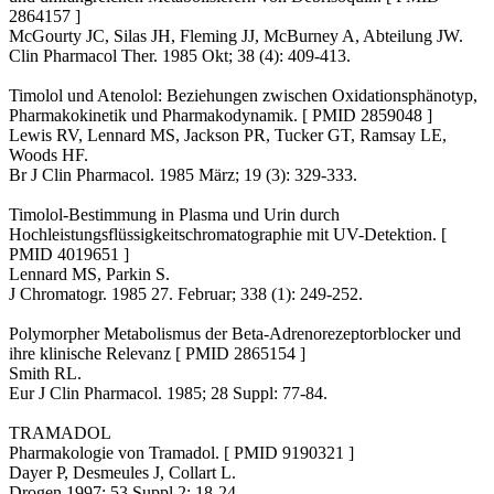
2864157 ]
McGourty JC, Silas JH, Fleming JJ, McBurney A, Abteilung JW.
Clin Pharmacol Ther. 1985 Okt; 38 (4): 409-413.
Timolol und Atenolol: Beziehungen zwischen Oxidationsphänotyp,
Pharmakokinetik und Pharmakodynamik. [ PMID 2859048 ]
Lewis RV, Lennard MS, Jackson PR, Tucker GT, Ramsay LE,
Woods HF.
Br J Clin Pharmacol. 1985 März; 19 (3): 329-333.
Timolol-Bestimmung in Plasma und Urin durch
Hochleistungsflüssigkeitschromatographie mit UV-Detektion. [
PMID 4019651 ]
Lennard MS, Parkin S.
J Chromatogr. 1985 27. Februar; 338 (1): 249-252.
Polymorpher Metabolismus der Beta-Adrenorezeptorblocker und
ihre klinische Relevanz [ PMID 2865154 ]
Smith RL.
Eur J Clin Pharmacol. 1985; 28 Suppl: 77-84.
TRAMADOL
Pharmakologie von Tramadol. [ PMID 9190321 ]
Dayer P, Desmeules J, Collart L.
Drogen 1997; 53 Suppl 2: 18-24.