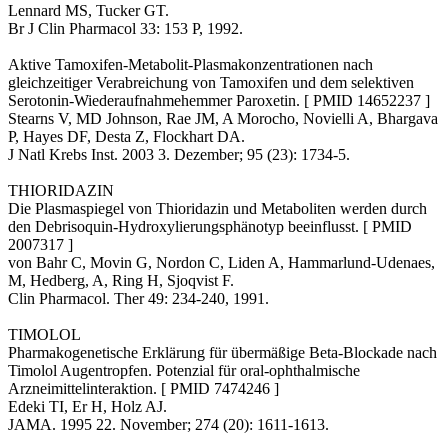
Lennard MS, Tucker GT.
Br J Clin Pharmacol 33: 153 P, 1992.
Aktive Tamoxifen-Metabolit-Plasmakonzentrationen nach
gleichzeitiger Verabreichung von Tamoxifen und dem selektiven
Serotonin-Wiederaufnahmehemmer Paroxetin. [ PMID 14652237 ]
Stearns V, MD Johnson, Rae JM, A Morocho, Novielli A, Bhargava
P, Hayes DF, Desta Z, Flockhart DA.
J Natl Krebs Inst. 2003 3. Dezember; 95 (23): 1734-5.
THIORIDAZIN
Die Plasmaspiegel von Thioridazin und Metaboliten werden durch
den Debrisoquin-Hydroxylierungsphänotyp beeinflusst. [ PMID
2007317 ]
von Bahr C, Movin G, Nordon C, Liden A, Hammarlund-Udenaes,
M, Hedberg, A, Ring H, Sjoqvist F.
Clin Pharmacol. Ther 49: 234-240, 1991.
TIMOLOL
Pharmakogenetische Erklärung für übermäßige Beta-Blockade nach
Timolol Augentropfen. Potenzial für oral-ophthalmische
Arzneimittelinteraktion. [ PMID 7474246 ]
Edeki TI, Er H, Holz AJ.
JAMA. 1995 22. November; 274 (20): 1611-1613.