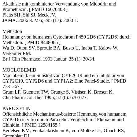
Akathisie mit kombinierter Verwendung von Midodrin und
Promethazin. [ PMID 16670408 ]
Platts SH, Shi SJ, Meck JV.
JAMA. 2006 3. Mai; 295 (17): 2000-1.
Methadon
Hemmung von humanem Cytochrom P450 2D6 (CYP2D6) durch
Methadon. [ PMID 8448065 ]
Wu D, Otton SV, Sproule BA, Busto U, Inaba T, Kalow W,
Verkäufer EM.
Br J Clin Pharmacol 1993 Januar; 35 (1): 30-34.
MOCLOBEMID
Moclobemid: ein Substrat von CYP2C19 und ein Inhibitor von
CYP2C19, CYP2D6 und CYP1A2: Eine Panel-Studie. [ PMID
7781267 ]
Gram LF, Guentert TW, Grange S, Vistisen K, Brøsen K.
Clin Pharmacol Ther 1995; 57 (6): 670-677.
PAROXETIN
Offensichtliche Mechanismus-basierte Hemmung von humanem
CYP2D6 in vitro durch Paroxetin: Vergleich mit Fluoxetin und
Chinidin. [ PMID 12584155 ]
Bertelsen KM, Venkatakrishnan K, von Moltke LL, Obach RS,
Greenblatt DJ.