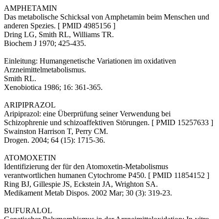
AMPHETAMIN
Das metabolische Schicksal von Amphetamin beim Menschen und
anderen Spezies. [ PMID 4985156 ]
Dring LG, Smith RL, Williams TR.
Biochem J 1970; 425-435.
Einleitung: Humangenetische Variationen im oxidativen
Arzneimittelmetabolismus.
Smith RL.
Xenobiotica 1986; 16: 361-365.
ARIPIPRAZOL
Aripiprazol: eine Überprüfung seiner Verwendung bei
Schizophrenie und schizoaffektiven Störungen. [ PMID 15257633 ]
Swainston Harrison T, Perry CM.
Drogen. 2004; 64 (15): 1715-36.
ATOMOXETIN
Identifizierung der für den Atomoxetin-Metabolismus
verantwortlichen humanen Cytochrome P450. [ PMID 11854152 ]
Ring BJ, Gillespie JS, Eckstein JA, Wrighton SA.
Medikament Metab Dispos. 2002 Mar; 30 (3): 319-23.
BUFURALOL