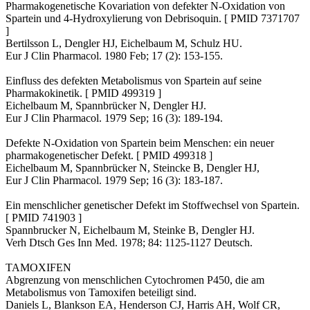
Pharmakogenetische Kovariation von defekter N-Oxidation von
Spartein und 4-Hydroxylierung von Debrisoquin. [ PMID 7371707
]
Bertilsson L, Dengler HJ, Eichelbaum M, Schulz HU.
Eur J Clin Pharmacol. 1980 Feb; 17 (2): 153-155.
Einfluss des defekten Metabolismus von Spartein auf seine
Pharmakokinetik. [ PMID 499319 ]
Eichelbaum M, Spannbrücker N, Dengler HJ.
Eur J Clin Pharmacol. 1979 Sep; 16 (3): 189-194.
Defekte N-Oxidation von Spartein beim Menschen: ein neuer
pharmakogenetischer Defekt. [ PMID 499318 ]
Eichelbaum M, Spannbrücker N, Steincke B, Dengler HJ,
Eur J Clin Pharmacol. 1979 Sep; 16 (3): 183-187.
Ein menschlicher genetischer Defekt im Stoffwechsel von Spartein.
[ PMID 741903 ]
Spannbrucker N, Eichelbaum M, Steinke B, Dengler HJ.
Verh Dtsch Ges Inn Med. 1978; 84: 1125-1127 Deutsch.
TAMOXIFEN
Abgrenzung von menschlichen Cytochromen P450, die am
Metabolismus von Tamoxifen beteiligt sind.
Daniels L, Blankson EA, Henderson CJ, Harris AH, Wolf CR,