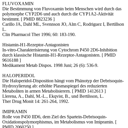
FLUVOXAMIN
Die Bestimmung von Fluvoxamin beim Menschen wird durch das
polymorphe CYP2D6 und auch durch die CYP1A2-Aktivität
bestimmt. [ PMID 8823236 ]
Carillo JA, Dahl ML, Svennson JO, Alm C, Rodriguez I, Bertillson
L.
Clin Pharmacol Ther 1996; 60: 183-190.
Histamin-H1-Rezeptor-Antagonisten
In-vitro-Charakterisierung von Cytochrom P450 2D6-Inhibition
durch klassische Histamin-H1-Rezeptor-Antagonisten. [ PMID
9616188 ]
Medikament Metab Dispos. 1998 Juni; 26 (6): 536-9.
HALOPERIDOL
Die Haloperidol-Disposition hängt vom Phänotyp der Debrisoquin-
Hydroxylierung ab: erhöhte Plasmaspiegel des reduzierten
Metaboliten in armen Metabolisierern. [ PMID 1412613 ]
Llerena, A., Dahl, M.-L., Ekqvist, B., und Bertilsson, L.
Ther Drug Monit 14: 261-264, 1992.
IMIPRAMIN
Rolle von P450 IID6, dem Ziel des Spartein-Debrisoquin-
Oxidationspolymorphismus, im Metabolismus von Imipramin. [
PMID 2060250 ]