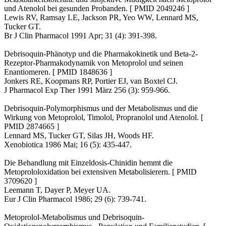
und Atenolol bei gesunden Probanden. [ PMID 2049246 ]
Lewis RV, Ramsay LE, Jackson PR, Yeo WW, Lennard MS,
Tucker GT.
Br J Clin Pharmacol 1991 Apr; 31 (4): 391-398.
Debrisoquin-Phänotyp und die Pharmakokinetik und Beta-2-
Rezeptor-Pharmakodynamik von Metoprolol und seinen
Enantiomeren. [ PMID 1848636 ]
Jonkers RE, Koopmans RP, Portier EJ, van Boxtel CJ.
J Pharmacol Exp Ther 1991 März 256 (3): 959-966.
Debrisoquin-Polymorphismus und der Metabolismus und die
Wirkung von Metoprolol, Timolol, Propranolol und Atenolol. [
PMID 2874665 ]
Lennard MS, Tucker GT, Silas JH, Woods HF.
Xenobiotica 1986 Mai; 16 (5): 435-447.
Die Behandlung mit Einzeldosis-Chinidin hemmt die
Metoprololoxidation bei extensiven Metabolisierern. [ PMID
3709620 ]
Leemann T, Dayer P, Meyer UA.
Eur J Clin Pharmacol 1986; 29 (6): 739-741.
Metoprolol-Metabolismus und Debrisoquin-