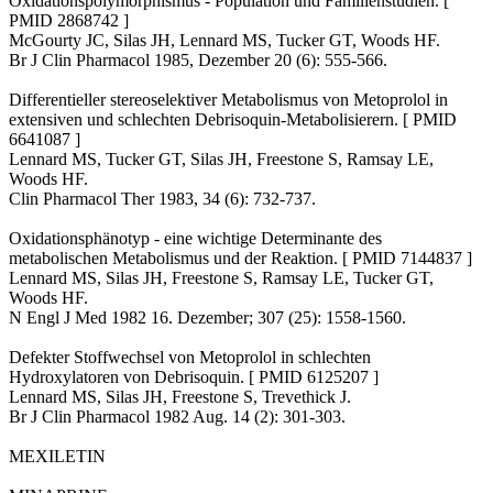
Oxidationspolymorphismus - Population und Familienstudien. [
PMID 2868742 ]
McGourty JC, Silas JH, Lennard MS, Tucker GT, Woods HF.
Br J Clin Pharmacol 1985, Dezember 20 (6): 555-566.
Differentieller stereoselektiver Metabolismus von Metoprolol in
extensiven und schlechten Debrisoquin-Metabolisierern. [ PMID
6641087 ]
Lennard MS, Tucker GT, Silas JH, Freestone S, Ramsay LE,
Woods HF.
Clin Pharmacol Ther 1983, 34 (6): 732-737.
Oxidationsphänotyp - eine wichtige Determinante des
metabolischen Metabolismus und der Reaktion. [ PMID 7144837 ]
Lennard MS, Silas JH, Freestone S, Ramsay LE, Tucker GT,
Woods HF.
N Engl J Med 1982 16. Dezember; 307 (25): 1558-1560.
Defekter Stoffwechsel von Metoprolol in schlechten
Hydroxylatoren von Debrisoquin. [ PMID 6125207 ]
Lennard MS, Silas JH, Freestone S, Trevethick J.
Br J Clin Pharmacol 1982 Aug. 14 (2): 301-303.
MEXILETIN