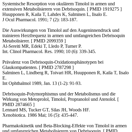
Systemische Resorption von okulärem Timolol in armen und
extensiven Metabolisierern von Debrisoquin. [ PMID 1919275 ]
Huupponen R, Kaila T, Lahdes K, Salminen L, Iisalo E.
J Ocul Pharmacol. 1991; 7 (2): 183-187.
Die Auswirkungen von Timolol auf den Augeninnendruck und
trainieren Herzfrequenz in armen und umfangreichen Debrisoquin
Metabolisierer. [ PMID 2099359 ]
Al-Sereiti MR, Edeki T, Lledo P, Turner P.
Int. Clinol Pharmacol. Res. 1990; 10 (6): 339-345.
Prävalenz von Debrisoquin-Oxidationsphänotypen bei
Glaukompatienten. [ PMID 2787298 ]
Salminen L, Lindberg R, Toivari HR, Huupponen R, Kaila T, Iisalo
E.
Int Ophthalmol 1989, Jan. 13 (1-2): 91-93.
Debrisoquin-Polymorphismus und der Metabolismus und die
Wirkung von Metoprolol, Timolol, Propranolol und Atenolol. [
PMID 2874665 ]
Lennard MS, Tucker GT, Silas JH, Woods HF.
Xenobiotica. 1986 Mai; 16 (5): 435-447.
Pharmakokinetik und Beta-Blocking-Effekte von Timolol in armen
und umfangreichen Metabolisierern von Debrisoquin. [ PMID