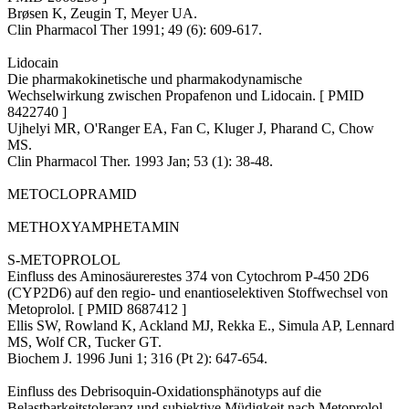
Brøsen K, Zeugin T, Meyer UA.
Clin Pharmacol Ther 1991; 49 (6): 609-617.
Lidocain
Die pharmakokinetische und pharmakodynamische
Wechselwirkung zwischen Propafenon und Lidocain. [ PMID
8422740 ]
Ujhelyi MR, O'Ranger EA, Fan C, Kluger J, Pharand C, Chow
MS.
Clin Pharmacol Ther. 1993 Jan; 53 (1): 38-48.
METOCLOPRAMID
METHOXYAMPHETAMIN
S-METOPROLOL
Einfluss des Aminosäurerestes 374 von Cytochrom P-450 2D6
(CYP2D6) auf den regio- und enantioselektiven Stoffwechsel von
Metoprolol. [ PMID 8687412 ]
Ellis SW, Rowland K, Ackland MJ, Rekka E., Simula AP, Lennard
MS, Wolf CR, Tucker GT.
Biochem J. 1996 Juni 1; 316 (Pt 2): 647-654.
Einfluss des Debrisoquin-Oxidationsphänotyps auf die
Belastbarkeitstoleranz und subjektive Müdigkeit nach Metoprolol