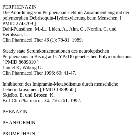
PERPHENAZIN
Die Anordnung von Perphenazin steht im Zusammenhang mit der
polymorphen Debrisoquin-Hydroxylierung beim Menschen. [
PMID 2743709 ]
Dahl-Puustinen, M.-L., Liden, A., Alm, C., Nordin, C. und
Bertilsson, L.
Clin Pharmacol Ther 46 (1): 78-81, 1989.
Steady state Serumkonzentrationen des neuroleptischen
Perphenazins in Bezug auf CYP2D6 genetischen Polymorphismus.
[ PMID 8689810 ]
Linnet K, Wiborg O.
Clin Pharmacol Ther 1996; 60: 41-47.
Inhibitoren des Imipramin-Metabolismus durch menschliche
Lebermikrosomen. [ PMID 1389950 ]
Skjelbo, E. und Brosen, K.
Br J Clin Pharmacol. 34: 256-261, 1992.
PHENAZIN
PHÄNFORMIN
PROMETHAIN