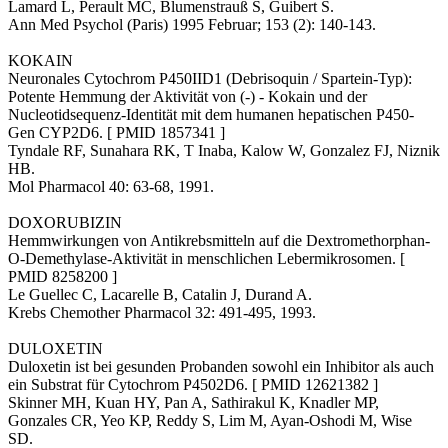
Lamard L, Perault MC, Blumenstrauß S, Guibert S.
Ann Med Psychol (Paris) 1995 Februar; 153 (2): 140-143.
KOKAIN
Neuronales Cytochrom P450IID1 (Debrisoquin / Spartein-Typ):
Potente Hemmung der Aktivität von (-) - Kokain und der
Nucleotidsequenz-Identität mit dem humanen hepatischen P450-
Gen CYP2D6. [ PMID 1857341 ]
Tyndale RF, Sunahara RK, T Inaba, Kalow W, Gonzalez FJ, Niznik
HB.
Mol Pharmacol 40: 63-68, 1991.
DOXORUBIZIN
Hemmwirkungen von Antikrebsmitteln auf die Dextromethorphan-
O-Demethylase-Aktivität in menschlichen Lebermikrosomen. [
PMID 8258200 ]
Le Guellec C, Lacarelle B, Catalin J, Durand A.
Krebs Chemother Pharmacol 32: 491-495, 1993.
DULOXETIN
Duloxetin ist bei gesunden Probanden sowohl ein Inhibitor als auch
ein Substrat für Cytochrom P4502D6. [ PMID 12621382 ]
Skinner MH, Kuan HY, Pan A, Sathirakul K, Knadler MP,
Gonzales CR, Yeo KP, Reddy S, Lim M, Ayan-Oshodi M, Wise
SD.