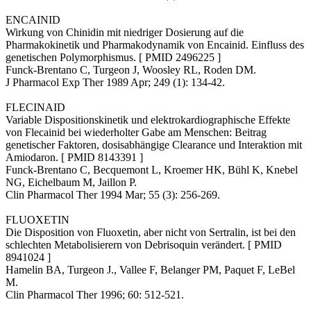
ENCAINID
Wirkung von Chinidin mit niedriger Dosierung auf die
Pharmakokinetik und Pharmakodynamik von Encainid. Einfluss des
genetischen Polymorphismus. [ PMID 2496225 ]
Funck-Brentano C, Turgeon J, Woosley RL, Roden DM.
J Pharmacol Exp Ther 1989 Apr; 249 (1): 134-42.
FLECINAID
Variable Dispositionskinetik und elektrokardiographische Effekte
von Flecainid bei wiederholter Gabe am Menschen: Beitrag
genetischer Faktoren, dosisabhängige Clearance und Interaktion mit
Amiodaron. [ PMID 8143391 ]
Funck-Brentano C, Becquemont L, Kroemer HK, Bühl K, Knebel
NG, Eichelbaum M, Jaillon P.
Clin Pharmacol Ther 1994 Mar; 55 (3): 256-269.
FLUOXETIN
Die Disposition von Fluoxetin, aber nicht von Sertralin, ist bei den
schlechten Metabolisierern von Debrisoquin verändert. [ PMID
8941024 ]
Hamelin BA, Turgeon J., Vallee F, Belanger PM, Paquet F, LeBel
M.
Clin Pharmacol Ther 1996; 60: 512-521.