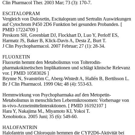
Clin Pharmacol Ther. 2003 Mar; 73 (3): 170-7.
ESCITALOPRAM
Vergleich von Duloxetin, Escitalopram und Sertralin Auswirkungen
auf Cytochrom P450 2D6 Funktion bei gesunden Probanden. [
PMID 17224709 ]
Preskorn SH, Greenblatt DJ, Flockhart D, Luo Y, Perloff ES,
Harmatz JS, Baker B, Klick-Davis A, Desta Z, Burt T.
J Clin Psychopharmacol. 2007 Februar; 27 (1): 28-34.
FLUOXETIN
Fluoxetin hemmt den Metabolismus von Tolterodin-
pharmakokinetischen Implikationen und schlägt klinische Relevanz
vor. [ PMID 10583026 ]
Brynne N, Svanström C, Aberg-Wistedt A, Hallén B, Bertilsson L.
Br J Clin Pharmacol. 1999 Okt; 48 (4): 553-63.
Hemmwirkung von Psychopharmaka auf den Metopetin-
Metabolismus in menschlichen Lebermikrosomen: Vorhersage von
in-vivo-Arzneimittelinteraktionen. [ PMID 16192107 ]
Hara Y, Nakajima M., Miyamoto KI, Yokoi T.
Xenobiotica. 2005 Juni; 35 (6): 549-60.
HALOFANTRIN
Halofantrin und Chloroquin hemmen die CYP2D6-Aktivität bei