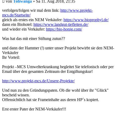
Beitrag
von
Tohwanga
»
Sa 11. Aug 2018, 21:35
verfolgen/folgen wir mal dem link:
http://www.projekt-
mcs.de/Startseite/
gleich als erstes ein NEM Verkäufer:
https://www.bioprophyl.de/
dann ein Biohotel:
https://www.landgut-tiefleiten.de/
und wieder ein Verkäufer:
https://bio-honig.com/
Was hat das mit einer Stiftung zutun??
und dann der Hammer (!) unter unser Projekt bewirbt sie den NEM-
Verkäufer
Ihr Vorteil:
Projekt –MCS Umwelterkrankung begleitet Sie telefonisch oder per
Email über den gesamten Zeitraum der Entgiftungskur!
http://www.projekt-mcs.de/Unsere-Projekte/
Und nun zu den Gründungspaten. Ob die wohl über ihr "Glück"
bescheid wissen.
Offensichtlich hat sie Frameinhalte aus deren HP´s kopiert.
Erst erster Pater der NEM-Verkäufer!!!