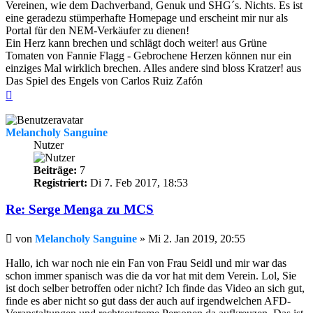
Vereinen, wie dem Dachverband, Genuk und SHG´s. Nichts. Es ist
eine geradezu stümperhafte Homepage und erscheint mir nur als
Portal für den NEM-Verkäufer zu dienen!
Ein Herz kann brechen und schlägt doch weiter! aus Grüne
Tomaten von Fannie Flagg - Gebrochene Herzen können nur ein
einziges Mal wirklich brechen. Alles andere sind bloss Kratzer! aus
Das Spiel des Engels von Carlos Ruiz Zafón
Nach
oben
Melancholy Sanguine
Nutzer
Beiträge:
7
Registriert:
Di 7. Feb 2017, 18:53
Re: Serge Menga zu MCS
Beitrag
von
Melancholy Sanguine
»
Mi 2. Jan 2019, 20:55
Hallo, ich war noch nie ein Fan von Frau Seidl und mir war das
schon immer spanisch was die da vor hat mit dem Verein. Lol, Sie
ist doch selber betroffen oder nicht? Ich finde das Video an sich gut,
finde es aber nicht so gut dass der auch auf irgendwelchen AFD-