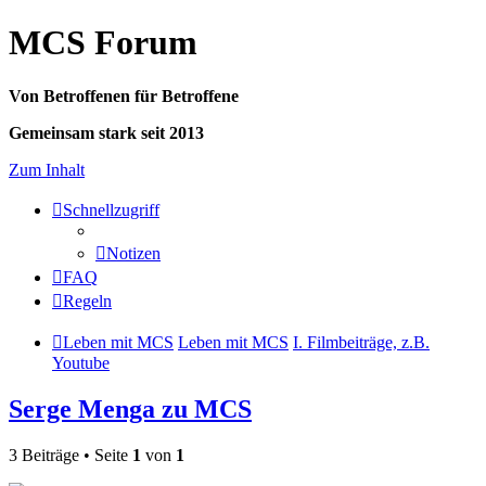
MCS Forum
Von Betroffenen für Betroffene
Gemeinsam stark seit 2013
Zum Inhalt
Schnellzugriff
Notizen
FAQ
Regeln
Leben mit MCS
Leben mit MCS
I. Filmbeiträge, z.B.
Youtube
Serge Menga zu MCS
3 Beiträge • Seite
1
von
1