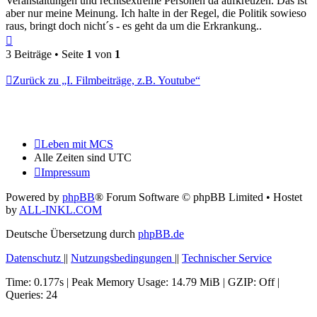
Veranstaltungen und rechtsextreme Personen da aufkreuzen. Das ist
aber nur meine Meinung. Ich halte in der Regel, die Politik sowieso
raus, bringt doch nicht´s - es geht da um die Erkrankung..
Nach
oben
3 Beiträge • Seite
1
von
1
Zurück zu „I. Filmbeiträge, z.B. Youtube“
Leben mit MCS
Alle Zeiten sind
UTC
Impressum
Powered by
phpBB
® Forum Software © phpBB Limited
• Hostet
by
ALL-INKL.COM
Deutsche Übersetzung durch
phpBB.de
Datenschutz
||
Nutzungsbedingungen
||
Technischer Service
Time: 0.177s
| Peak Memory Usage: 14.79 MiB | GZIP: Off |
Queries: 24