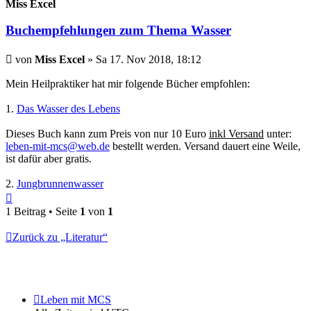
Miss Excel
Buchempfehlungen zum Thema Wasser
Beitrag
von
Miss Excel
»
Sa 17. Nov 2018, 18:12
Mein Heilpraktiker hat mir folgende Bücher empfohlen:
1.
Das Wasser des Lebens
Dieses Buch kann zum Preis von nur 10 Euro
inkl Versand
unter:
leben-mit-mcs@web.de
bestellt werden. Versand dauert eine Weile,
ist dafür aber gratis.
2.
Jungbrunnenwasser
Nach
oben
1 Beitrag • Seite
1
von
1
Zurück zu „Literatur“
Leben mit MCS