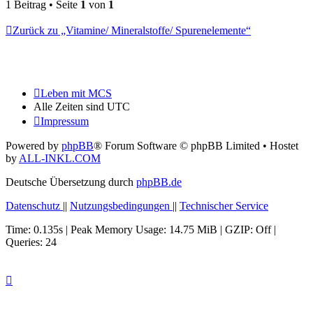
oben
1 Beitrag • Seite
1
von
1
Zurück zu „Vitamine/ Mineralstoffe/ Spurenelemente“
Leben mit MCS
Alle Zeiten sind
UTC
Impressum
Powered by
phpBB
® Forum Software © phpBB Limited
• Hostet
by
ALL-INKL.COM
Deutsche Übersetzung durch
phpBB.de
Datenschutz
||
Nutzungsbedingungen
||
Technischer Service
Time: 0.135s
| Peak Memory Usage: 14.75 MiB | GZIP: Off |
Queries: 24