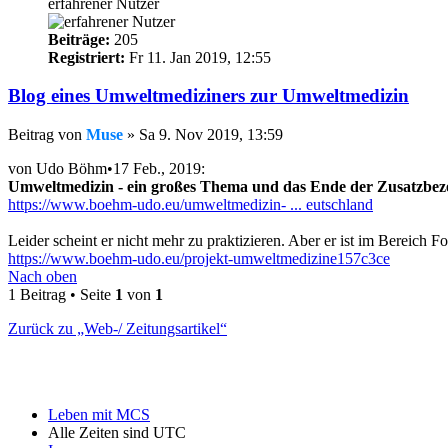
erfahrener Nutzer
Beiträge:
205
Registriert:
Fr 11. Jan 2019, 12:55
Blog eines Umweltmediziners zur Umweltmedizin
Beitrag
von
Muse
»
Sa 9. Nov 2019, 13:59
von Udo Böhm•17 Feb., 2019:
Umweltmedizin - ein großes Thema und das Ende der Zusatzbe
https://www.boehm-udo.eu/umweltmedizin- ... eutschland
Leider scheint er nicht mehr zu praktizieren. Aber er ist im Bereich Fo
https://www.boehm-udo.eu/projekt-umweltmedizine157c3ce
Nach oben
1 Beitrag • Seite
1
von
1
Zurück zu „Web-/ Zeitungsartikel“
Leben mit MCS
Alle Zeiten sind
UTC