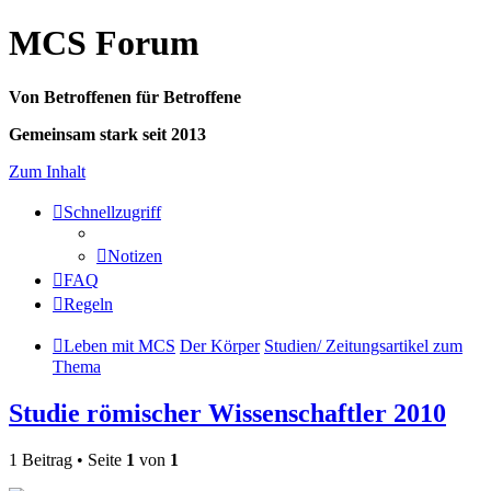
MCS Forum
Von Betroffenen für Betroffene
Gemeinsam stark seit 2013
Zum Inhalt
Schnellzugriff
Notizen
FAQ
Regeln
Leben mit MCS
Der Körper
Studien/ Zeitungsartikel zum
Thema
Studie römischer Wissenschaftler 2010
1 Beitrag • Seite
1
von
1