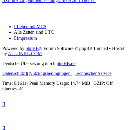
Zurück zu „Studien/ Zeitungsartikel zum Thema“
Leben mit MCS
Alle Zeiten sind
UTC
Impressum
Powered by
phpBB
® Forum Software © phpBB Limited
• Hostet
by
ALL-INKL.COM
Deutsche Übersetzung durch
phpBB.de
Datenschutz
||
Nutzungsbedingungen
||
Technischer Service
Time: 0.161s
| Peak Memory Usage: 14.74 MiB | GZIP: Off |
Queries: 24