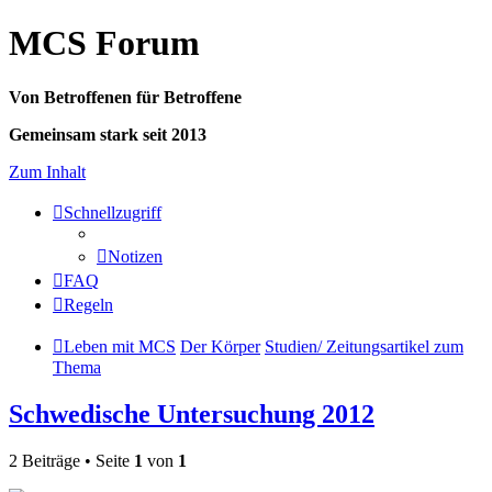
MCS Forum
Von Betroffenen für Betroffene
Gemeinsam stark seit 2013
Zum Inhalt
Schnellzugriff
Notizen
FAQ
Regeln
Leben mit MCS
Der Körper
Studien/ Zeitungsartikel zum
Thema
Schwedische Untersuchung 2012
2 Beiträge • Seite
1
von
1