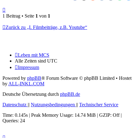
Nach
oben
1 Beitrag • Seite
1
von
1
Zurück zu „I. Filmbeiträge, z.B. Youtube“
Leben mit MCS
Alle Zeiten sind
UTC
Impressum
Powered by
phpBB
® Forum Software © phpBB Limited
• Hostet
by
ALL-INKL.COM
Deutsche Übersetzung durch
phpBB.de
Datenschutz
||
Nutzungsbedingungen
||
Technischer Service
Time: 0.145s
| Peak Memory Usage: 14.74 MiB | GZIP: Off |
Queries: 24