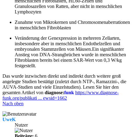
menschlichen Fibroblasten, HL60-Zellen und
Granulosazellen von Ratten, aber nicht in menschlichen
Lymphozyten
Zunahme von Mikrokernen und Chromosomenaberrationen
in menschlichen Fibroblasten
Veränderung der Genexpression in mehreren Zellarten,
insbesondere aber in menschlichen Endothelzellen und
embryonalen Stammzellen von Mäusen.Ein signifikanter
Anstieg von DNA-Strangbrüchen wurde in menschlichen
Fibroblasten bereits bei einem SAR-Wert von 0,3 W/kg
festgestellt.
Das wurde inzwischen direkt und indirekt durch weitere groß
angelegte Studien bestätigt (zuletzt durch NTP-, Ramazzini-, die
AUVA-Studien und viele Einzelstudien). Lesen Sie hier den
gesamten Artikel von
diagnose:
funk
https://www.diagnose-
funk.org/publikati ... ewsid=1662
Nach oben
UweK
Nutzer
Beiträge:
6