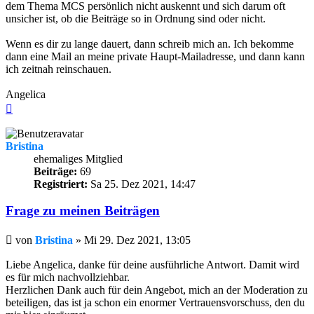
dem Thema MCS persönlich nicht auskennt und sich darum oft
unsicher ist, ob die Beiträge so in Ordnung sind oder nicht.
Wenn es dir zu lange dauert, dann schreib mich an. Ich bekomme
dann eine Mail an meine private Haupt-Mailadresse, und dann kann
ich zeitnah reinschauen.
Angelica
Nach
oben
Bristina
ehemaliges Mitglied
Beiträge:
69
Registriert:
Sa 25. Dez 2021, 14:47
Frage zu meinen Beiträgen
Beitrag
von
Bristina
»
Mi 29. Dez 2021, 13:05
Liebe Angelica, danke für deine ausführliche Antwort. Damit wird
es für mich nachvollziehbar.
Herzlichen Dank auch für dein Angebot, mich an der Moderation zu
beteiligen, das ist ja schon ein enormer Vertrauensvorschuss, den du