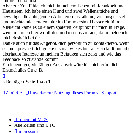
mir hier einräumst.
Aber zur Zeit fühle ich mich in meinem Leben mit Krankheit und
Haustieren, ich habe einen Hund und zwei Wellensittiche und
bewältige alle anliegenden Arbeiten selbst alleine, voll ausgelastet
und möchte mich zudem hier im Forum erstmal besser einführen.
Vielleicht käme es zu einem späteren Zeitpunkt für mich in Frage,
wenn ich mich hier wohlfühle und mir das zutraue, dann melde ich
mich deshalb bei dir.
Danke auch für das Angebot, dich persönlich zu kontaktieren, wenn
es mich pressiert. Ich gucke erstmal wie es hier alles so läuft und ob
überhaupt Interesse an meinen Beiträgen sich zeigt und wie das
Feedback so zustande kommt.
Ein lebendiger, vielfältiger Austausch wäre für mich erfreulich.
Erstmal alles Gute, B.
Nach
oben
3 Beiträge • Seite
1
von
1
Zurück zu „Hinweise zur Nutzung dieses Forums | Support“
Leben mit MCS
Alle Zeiten sind
UTC
Impressum