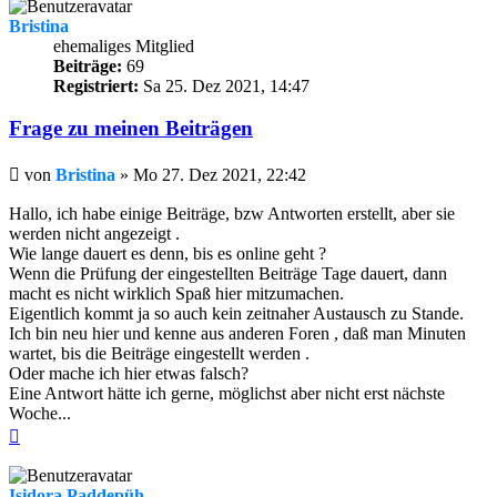
Bristina
ehemaliges Mitglied
Beiträge:
69
Registriert:
Sa 25. Dez 2021, 14:47
Frage zu meinen Beiträgen
Beitrag
von
Bristina
»
Mo 27. Dez 2021, 22:42
Hallo, ich habe einige Beiträge, bzw Antworten erstellt, aber sie
werden nicht angezeigt .
Wie lange dauert es denn, bis es online geht ?
Wenn die Prüfung der eingestellten Beiträge Tage dauert, dann
macht es nicht wirklich Spaß hier mitzumachen.
Eigentlich kommt ja so auch kein zeitnaher Austausch zu Stande.
Ich bin neu hier und kenne aus anderen Foren , daß man Minuten
wartet, bis die Beiträge eingestellt werden .
Oder mache ich hier etwas falsch?
Eine Antwort hätte ich gerne, möglichst aber nicht erst nächste
Woche...
Nach
oben
Isidora Paddepüh