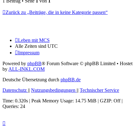
1 Beitrag • Seite
1
von
1
Zurück zu „Beiträge, die in keine Kategorie passen“
Leben mit MCS
Alle Zeiten sind
UTC
Impressum
Powered by
phpBB
® Forum Software © phpBB Limited
• Hostet
by
ALL-INKL.COM
Deutsche Übersetzung durch
phpBB.de
Datenschutz
||
Nutzungsbedingungen
||
Technischer Service
Time: 0.320s
| Peak Memory Usage: 14.75 MiB | GZIP: Off |
Queries: 24