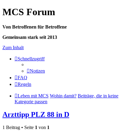
MCS Forum
Von Betroffenen für Betroffene
Gemeinsam stark seit 2013
Zum Inhalt
Schnellzugriff
Notizen
FAQ
Regeln
Leben mit MCS
Wohin damit?
Beiträge, die in keine
Kategorie passen
Arzttipp PLZ 88 in D
1 Beitrag • Seite
1
von
1