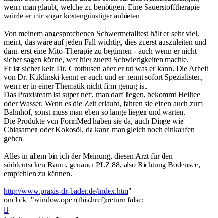
wenn man glaubt, welche zu benötigen. Eine Sauerstofftherapie
würde er mir sogar kostengünstiger anbieten
Von meinem angesprochenen Schwermetalltest hält er sehr viel,
meint, das wäre auf jeden Fall wichtig, dies zuerst auszuleiten und
dann erst eine Mito-Therapie zu beginnen - auch wenn er nicht
sicher sagen könne, wer hier zuerst Schwierigkeiten machte.
Er ist sicher kein Dr. Grothusen aber er tut was er kann. Die Arbeit
von Dr. Kuklinski kennt er auch und er nennt sofort Spezialisten,
wenn er in einer Thematik nicht firm genug ist.
Das Praxisteam ist super nett, man darf liegen, bekommt Heiltee
oder Wasser. Wenn es die Zeit erlaubt, fahren sie einen auch zum
Bahnhof, sonst muss man eben so lange liegen und warten.
Die Produkte von FormMed haben sie da, auch Dinge wie
Chiasamen oder Kokosöl, da kann man gleich noch einkaufen
gehen
Alles in allem bin ich der Meinung, diesen Arzt für den
süddeutschen Raum, genauer PLZ 88, also Richtung Bodensee,
empfehlen zu können.
http://www.praxis-dr-bader.de/index.htm
"
onclick="window.open(this.href);return false;
Nach
oben