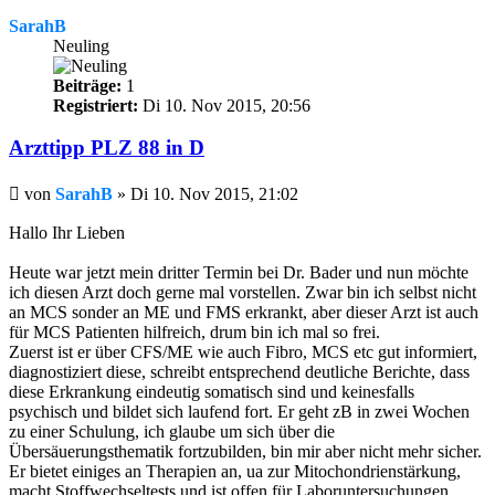
SarahB
Neuling
Beiträge:
1
Registriert:
Di 10. Nov 2015, 20:56
Arzttipp PLZ 88 in D
Beitrag
von
SarahB
»
Di 10. Nov 2015, 21:02
Hallo Ihr Lieben
Heute war jetzt mein dritter Termin bei Dr. Bader und nun möchte
ich diesen Arzt doch gerne mal vorstellen. Zwar bin ich selbst nicht
an MCS sonder an ME und FMS erkrankt, aber dieser Arzt ist auch
für MCS Patienten hilfreich, drum bin ich mal so frei.
Zuerst ist er über CFS/ME wie auch Fibro, MCS etc gut informiert,
diagnostiziert diese, schreibt entsprechend deutliche Berichte, dass
diese Erkrankung eindeutig somatisch sind und keinesfalls
psychisch und bildet sich laufend fort. Er geht zB in zwei Wochen
zu einer Schulung, ich glaube um sich über die
Übersäuerungsthematik fortzubilden, bin mir aber nicht mehr sicher.
Er bietet einiges an Therapien an, ua zur Mitochondrienstärkung,
macht Stoffwechseltests und ist offen für Laboruntersuchungen,