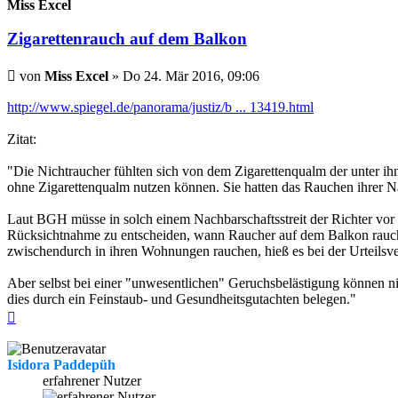
Miss Excel
Zigarettenrauch auf dem Balkon
Beitrag
von
Miss Excel
»
Do 24. Mär 2016, 09:06
http://www.spiegel.de/panorama/justiz/b ... 13419.html
Zitat:
"Die Nichtraucher fühlten sich von dem Zigarettenqualm der unter i
ohne Zigarettenqualm nutzen können. Sie hatten das Rauchen ihrer Na
Laut BGH müsse in solch einem Nachbarschaftsstreit der Richter vor O
Rücksichtnahme zu entscheiden, wann Raucher auf dem Balkon rauche
zwischendurch in ihren Wohnungen rauchen, hieß es bei der Urteils
Aber selbst bei einer "unwesentlichen" Geruchsbelästigung können 
dies durch ein Feinstaub- und Gesundheitsgutachten belegen."
Nach
oben
Isidora Paddepüh
erfahrener Nutzer