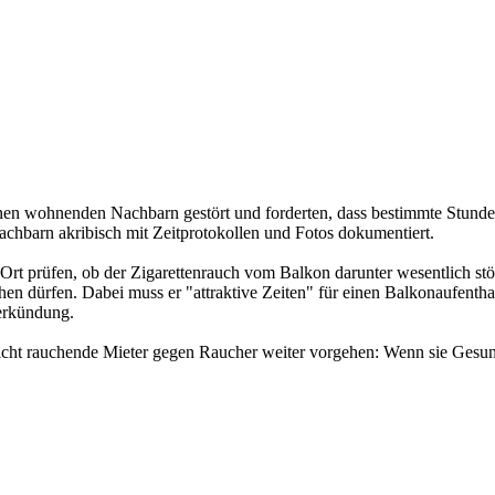
hnen wohnenden Nachbarn gestört und forderten, dass bestimmte Stunde
chbarn akribisch mit Zeitprotokollen und Fotos dokumentiert.
rt prüfen, ob der Zigarettenrauch vom Balkon darunter wesentlich stört
n dürfen. Dabei muss er "attraktive Zeiten" für einen Balkonaufenth
verkündung.
nicht rauchende Mieter gegen Raucher weiter vorgehen: Wenn sie Gesun