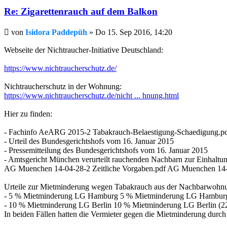
Re: Zigarettenrauch auf dem Balkon
Beitrag
von
Isidora Paddepüh
»
Do 15. Sep 2016, 14:20
Webseite der Nichtraucher-Initiative Deutschland:
https://www.nichtraucherschutz.de/
Nichtraucherschutz in der Wohnung:
https://www.nichtraucherschutz.de/nicht ... hnung.html
Hier zu finden:
- Fachinfo AeARG 2015-2 Tabakrauch-Belaestigung-Schaedigung.p
- Urteil des Bundesgerichtshofs vom 16. Januar 2015
- Pressemitteilung des Bundesgerichtshofs vom 16. Januar 2015
- Amtsgericht München verurteilt rauchenden Nachbarn zur Einhaltu
AG Muenchen 14-04-28-2 Zeitliche Vorgaben.pdf AG Muenchen 14-0
Urteile zur Mietminderung wegen Tabakrauch aus der Nachbarwohn
- 5 % Mietminderung LG Hamburg 5 % Mietminderung LG Hamburg
- 10 % Mietminderung LG Berlin 10 % Mietminderung LG Berlin (2
In beiden Fällen hatten die Vermieter gegen die Mietminderung durch