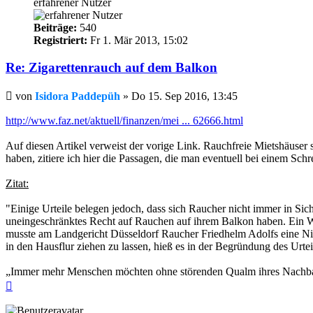
erfahrener Nutzer
Beiträge:
540
Registriert:
Fr 1. Mär 2013, 15:02
Re: Zigarettenrauch auf dem Balkon
Beitrag
von
Isidora Paddepüh
»
Do 15. Sep 2016, 13:45
http://www.faz.net/aktuell/finanzen/mei ... 62666.html
Auf diesen Artikel verweist der vorige Link. Rauchfreie Mietshäuser
haben, zitiere ich hier die Passagen, die man eventuell bei einem Sc
Zitat:
"Einige Urteile belegen jedoch, dass sich Raucher nicht immer in S
uneingeschränktes Recht auf Rauchen auf ihrem Balkon haben. Ein W
musste am Landgericht Düsseldorf Raucher Friedhelm Adolfs eine N
in den Hausflur ziehen zu lassen, hieß es in der Begründung des Urteils
„Immer mehr Menschen möchten ohne störenden Qualm ihres Nachbar
Nach
oben