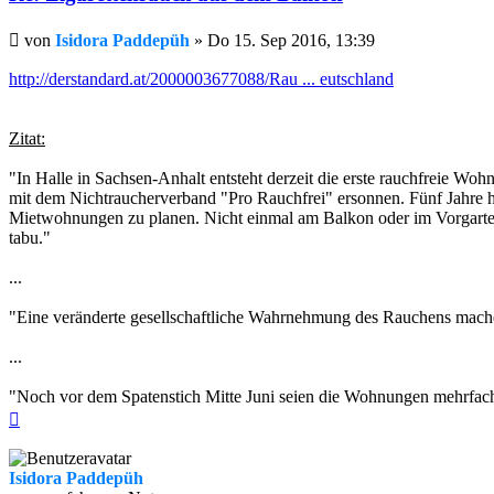
Beitrag
von
Isidora Paddepüh
»
Do 15. Sep 2016, 13:39
http://derstandard.at/2000003677088/Rau ... eutschland
Zitat:
"In Halle in Sachsen-Anhalt entsteht derzeit die erste rauchfreie 
mit dem Nichtraucherverband "Pro Rauchfrei" ersonnen. Fünf Jahre h
Mietwohnungen zu planen. Nicht einmal am Balkon oder im Vorgarten d
tabu."
...
"Eine veränderte gesellschaftliche Wahrnehmung des Rauchens machen
...
"Noch vor dem Spatenstich Mitte Juni seien die Wohnungen mehrfach 
Nach
oben
Isidora Paddepüh