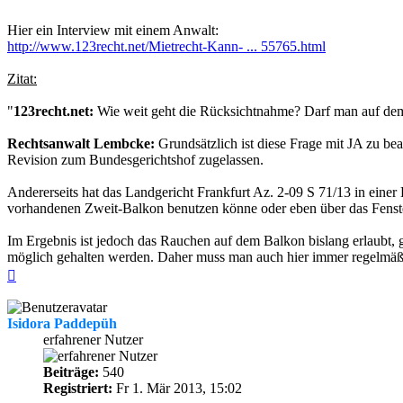
Hier ein Interview mit einem Anwalt:
http://www.123recht.net/Mietrecht-Kann- ... 55765.html
Zitat:
"
123recht.net:
Wie weit geht die Rücksichtnahme? Darf man auf de
Rechtsanwalt Lembcke:
Grundsätzlich ist diese Frage mit JA zu b
Revision zum Bundesgerichtshof zugelassen.
Andererseits hat das Landgericht Frankfurt Az. 2-09 S 71/13 in eine
vorhandenen Zweit-Balkon benutzen könne oder eben über das Fenste
Im Ergebnis ist jedoch das Rauchen auf dem Balkon bislang erlaubt, 
möglich gehalten werden. Daher muss man auch hier immer regelmäßig
Nach
oben
Isidora Paddepüh
erfahrener Nutzer
Beiträge:
540
Registriert:
Fr 1. Mär 2013, 15:02