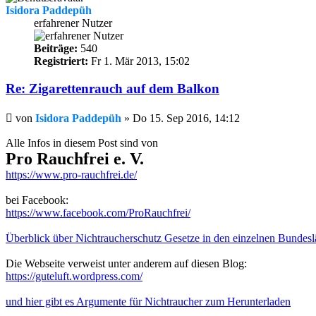
Isidora Paddepüh
erfahrener Nutzer
Beiträge:
540
Registriert:
Fr 1. Mär 2013, 15:02
Re: Zigarettenrauch auf dem Balkon
Beitrag
von
Isidora Paddepüh
»
Do 15. Sep 2016, 14:12
Alle Infos in diesem Post sind von
Pro Rauchfrei e. V.
https://www.pro-rauchfrei.de/
bei Facebook:
https://www.facebook.com/ProRauchfrei/
Überblick über Nichtraucherschutz Gesetze in den einzelnen Bundes
Die Webseite verweist unter anderem auf diesen Blog:
https://guteluft.wordpress.com/
und hier gibt es Argumente für Nichtraucher zum Herunterladen