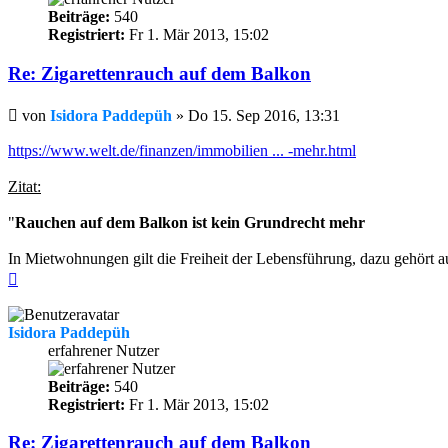
Beiträge:
540
Registriert:
Fr 1. Mär 2013, 15:02
Re: Zigarettenrauch auf dem Balkon
Beitrag
von
Isidora Paddepüh
»
Do 15. Sep 2016, 13:31
https://www.welt.de/finanzen/immobilien ... -mehr.html
Zitat:
"
Rauchen auf dem Balkon ist kein Grundrecht mehr
In Mietwohnungen gilt die Freiheit der Lebensführung, dazu gehört au
Nach
oben
Isidora Paddepüh
erfahrener Nutzer
Beiträge:
540
Registriert:
Fr 1. Mär 2013, 15:02
Re: Zigarettenrauch auf dem Balkon