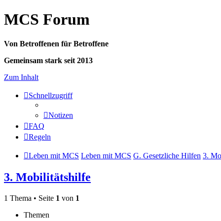
MCS Forum
Von Betroffenen für Betroffene
Gemeinsam stark seit 2013
Zum Inhalt
Schnellzugriff
Notizen
FAQ
Regeln
Leben mit MCS
Leben mit MCS
G. Gesetzliche Hilfen
3. Mob
3. Mobilitätshilfe
1 Thema • Seite
1
von
1
Themen