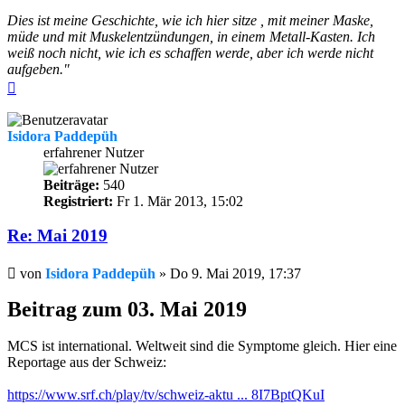
Dies ist meine Geschichte, wie ich hier sitze , mit meiner Maske,
müde und mit Muskelentzündungen, in einem Metall-Kasten. Ich
weiß noch nicht, wie ich es schaffen werde, aber ich werde nicht
aufgeben."
Nach
oben
Isidora Paddepüh
erfahrener Nutzer
Beiträge:
540
Registriert:
Fr 1. Mär 2013, 15:02
Re: Mai 2019
Beitrag
von
Isidora Paddepüh
»
Do 9. Mai 2019, 17:37
Beitrag zum 03. Mai 2019
MCS ist international. Weltweit sind die Symptome gleich. Hier eine
Reportage aus der Schweiz:
https://www.srf.ch/play/tv/schweiz-aktu ... 8I7BptQKuI