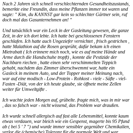
Nach 2 Jahren sich schnell verschlechternden Gesundheitszustands,
bemerkte eine Freundin, dass meine Pflanzen immer tot waren und
sagte: " Kim, du KANNST gar kein so schlechter Gärtner sein, ruf
doch mal das Gasunternehmen an! "
Und tatsächlich war ein Leck in der Gasleitung gewesen, die ganze
Zeit, in der ich dort lebte. Ich hatte bei geschlossenen Fenstern
geschlafen. Ich hatte auch Ungeziefer vernichtet , frisch gestrichen ,
hatte Malathion auf die Rosen gesprüht, dafür bekam ich einen
Mietrabatt ( Ich erinnere mich noch, wie es auf meine Hände und
Arme durch die Handschuhe tropft) , konnte die Pestizide der
Nachbarn riechen , hatte einen sehr verschimmelten Teppich
gehabt, nachdem das Zimmer überschwemmt war, hatte ein
Gasleck in meinem Auto, und der Topper meiner Meinung nach,
war auf eine modisch - Low-Protein - Rohkost - viele - Säfte - viel-
Fasten -Diät, von der ich heute glaube, sie öffnete meine Zellen
weiter für Umweltgifte .
Ich wachte jeden Morgen auf, grübelte. fragte mich, was in mir war
, das so falsch war - nicht wissend, das Problem war draußen.
Ich wurde schnell allergisch auf fast alle Lebensmittel, konnte kaum
etwas verdauen, war bleich wie ein Gespenst, magerte bis 95 Pfund
ab ( bei 5 ' 7 ") und wurde immer sensibler gegenüber Chemikalien,
verlor die (chemische) Toleranz für die normale Welt und war