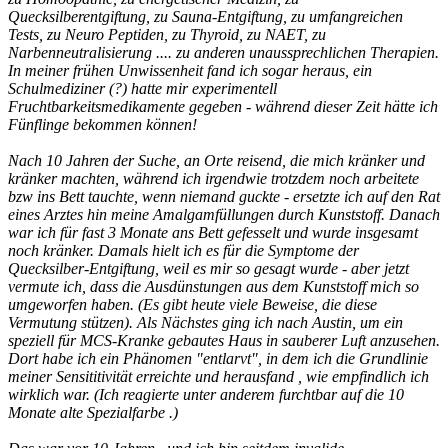
Quecksilberentgiftung, zu Sauna-Entgiftung, zu umfangreichen
Tests, zu Neuro Peptiden, zu Thyroid, zu NAET, zu
Narbenneutralisierung .... zu anderen unaussprechlichen Therapien.
In meiner frühen Unwissenheit fand ich sogar heraus, ein
Schulmediziner (?) hatte mir experimentell
Fruchtbarkeitsmedikamente gegeben - während dieser Zeit hätte ich
Fünflinge bekommen können!
Nach 10 Jahren der Suche, an Orte reisend, die mich kränker und
kränker machten, während ich irgendwie trotzdem noch arbeitete
bzw ins Bett tauchte, wenn niemand guckte - ersetzte ich auf den Rat
eines Arztes hin meine Amalgamfüllungen durch Kunststoff. Danach
war ich für fast 3 Monate ans Bett gefesselt und wurde insgesamt
noch kränker. Damals hielt ich es für die Symptome der
Quecksilber-Entgiftung, weil es mir so gesagt wurde - aber jetzt
vermute ich, dass die Ausdünstungen aus dem Kunststoff mich so
umgeworfen haben. (Es gibt heute viele Beweise, die diese
Vermutung stützen). Als Nächstes ging ich nach Austin, um ein
speziell für MCS-Kranke gebautes Haus in sauberer Luft anzusehen.
Dort habe ich ein Phänomen "entlarvt", in dem ich die Grundlinie
meiner Sensititivität erreichte und herausfand , wie empfindlich ich
wirklich war. (Ich reagierte unter anderem furchtbar auf die 10
Monate alte Spezialfarbe .)