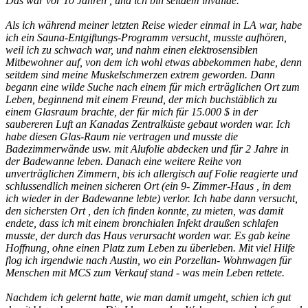
Das war vor 10 Jahren , und ich bin seitdem invalide.
Als ich während meiner letzten Reise wieder einmal in LA war, habe
ich ein Sauna-Entgiftungs-Programm versucht, musste aufhören,
weil ich zu schwach war, und nahm einen elektrosensiblen
Mitbewohner auf, von dem ich wohl etwas abbekommen habe, denn
seitdem sind meine Muskelschmerzen extrem geworden. Dann
begann eine wilde Suche nach einem für mich erträglichen Ort zum
Leben, beginnend mit einem Freund, der mich buchstäblich zu
einem Glasraum brachte, der für mich für 15.000 $ in der
saubereren Luft an Kanadas Zentralküste gebaut worden war. Ich
habe diesen Glas-Raum nie vertragen und musste die
Badezimmerwände usw. mit Alufolie abdecken und für 2 Jahre in
der Badewanne leben. Danach eine weitere Reihe von
unverträglichen Zimmern, bis ich allergisch auf Folie reagierte und
schlussendlich meinen sicheren Ort (ein 9- Zimmer-Haus , in dem
ich wieder in der Badewanne lebte) verlor. Ich habe dann versucht,
den sichersten Ort , den ich finden konnte, zu mieten, was damit
endete, dass ich mit einem bronchialen Infekt draußen schlafen
musste, der durch das Haus verursacht worden war. Es gab keine
Hoffnung, ohne einen Platz zum Leben zu überleben. Mit viel Hilfe
flog ich irgendwie nach Austin, wo ein Porzellan- Wohnwagen für
Menschen mit MCS zum Verkauf stand - was mein Leben rettete.
Nachdem ich gelernt hatte, wie man damit umgeht, schien ich gut