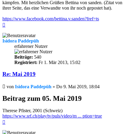
kämpfen. Mit herzlichen Grüßen Bettina von sanden. (Zitat von
ihrer Seite, das eine Verwandte von ihr noch gepostet hat).
https://www.facebook.com/bettina.v.sanden?fref=ts
Nach
oben
Isidora Paddepüh
erfahrener Nutzer
Beiträge:
540
Registriert:
Fr 1. Mär 2013, 15:02
Re: Mai 2019
Beitrag
von
Isidora Paddepüh
»
Do 9. Mai 2019, 18:04
Beitrag zum 05. Mai 2019
Therese Pfister, 2001 (Schweiz)
https://www.srf.ch/play/tv/puls/video/m ... ption=true
Nach
oben