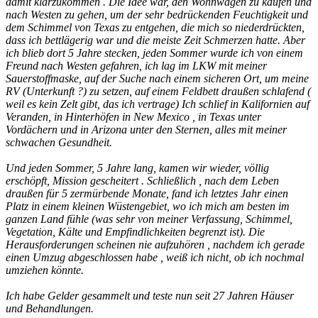
damit klarzukommen . Die Idee war, den Wohnwagen zu kaufen und
nach Westen zu gehen, um der sehr bedrückenden Feuchtigkeit und
dem Schimmel von Texas zu entgehen, die mich so niederdrückten,
dass ich bettlägerig war und die meiste Zeit Schmerzen hatte. Aber
ich blieb dort 5 Jahre stecken, jeden Sommer wurde ich von einem
Freund nach Westen gefahren, ich lag im LKW mit meiner
Sauerstoffmaske, auf der Suche nach einem sicheren Ort, um meine
RV (Unterkunft ?) zu setzen, auf einem Feldbett draußen schlafend (
weil es kein Zelt gibt, das ich vertrage) Ich schlief in Kalifornien auf
Veranden, in Hinterhöfen in New Mexico , in Texas unter
Vordächern und in Arizona unter den Sternen, alles mit meiner
schwachen Gesundheit.
Und jeden Sommer, 5 Jahre lang, kamen wir wieder, völlig
erschöpft, Mission gescheitert . Schließlich , nach dem Leben
draußen für 5 zermürbende Monate, fand ich letztes Jahr einen
Platz in einem kleinen Wüstengebiet, wo ich mich am besten im
ganzen Land fühle (was sehr von meiner Verfassung, Schimmel,
Vegetation, Kälte und Empfindlichkeiten begrenzt ist). Die
Herausforderungen scheinen nie aufzuhören , nachdem ich gerade
einen Umzug abgeschlossen habe , weiß ich nicht, ob ich nochmal
umziehen könnte.
Ich habe Gelder gesammelt und teste nun seit 27 Jahren Häuser
und Behandlungen.