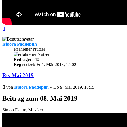
Nach
oben
Isidora Paddepüh
erfahrener Nutzer
Beiträge:
540
Registriert:
Fr 1. Mär 2013, 15:02
Re: Mai 2019
Beitrag
von
Isidora Paddepüh
»
Do 9. Mai 2019, 18:15
Beitrag zum 08. Mai 2019
Simon Daum, Musiker