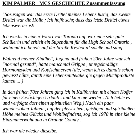
KIM PALMER - MCS GESCHICHTE Zusammenfassung
"Sozusagen war das erste Drittel meines Lebens lustig, das zweite
Drittel war die Hölle ; Ich hoffe sehr, dass das letzte Drittel etwas
lebenswerter ist!
Ich wuchs in einem Vorort von Toronto auf, war eine sehr gute
Schülerin und erhielt ein Stipendium für die High School Ontario ,
während ich bereits auf der Straße Keyboard spielte und sang.
Während meiner Kindheit, Jugend und frühen 20er Jahre war ich
"normal gesund", hatte manchmal Grippe , unregelmäßige
Hormonzyklen und Kopfschmerzen (die, wenn ich es damals schon
gewusst hätte, durch eine Lebensmittelallergie gegen Milchprodukte
kamen ... )
In den frühen 70er Jahren ging ich in Kalifornien mit einem Koffer
für einen 2-wöchigen Urlaub - und kam nie wieder . (Ich liebte es
und verfolgte dort einen spirituellen Weg.) Nach ein paar
wundervollen Jahren , auf der physischen, geistigen und spirituellen
Höhe meines Glücks und Wohlbefindens, zog ich 1978 in eine kleine
Einzimmerwohnung in Orange County .
Ich war nie wieder dieselbe.