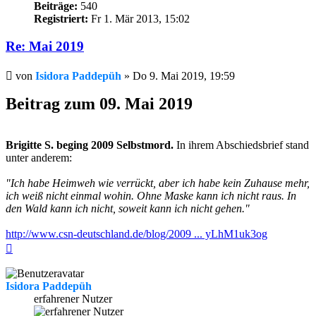
Beiträge:
540
Registriert:
Fr 1. Mär 2013, 15:02
Re: Mai 2019
Beitrag
von
Isidora Paddepüh
»
Do 9. Mai 2019, 19:59
Beitrag zum 09. Mai 2019
Brigitte S. beging 2009 Selbstmord.
In ihrem Abschiedsbrief stand
unter anderem:
"Ich habe Heimweh wie verrückt, aber ich habe kein Zuhause mehr,
ich weiß nicht einmal wohin. Ohne Maske kann ich nicht raus. In
den Wald kann ich nicht, soweit kann ich nicht gehen."
http://www.csn-deutschland.de/blog/2009 ... yLhM1uk3og
Nach
oben
Isidora Paddepüh
erfahrener Nutzer