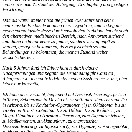
immer in einem Zustand der Aufregung, Erschöpfung und geistigen
Verwirrung.
Damals waren immer noch die frühen 70er Jahre und keine
medizinische Fachleute kannten dieses Syndrom, und so begann
meine entmutigende Reise durch sowohl den traditionellen als auch
den alternativen medizinischen Bereich, nach Antworten suchend
und dabei nicht nur keine zu finden, sondern verunglimpft zu
werden, gesagt zu bekommen, dass es psychisch sei und
Behandlungen zu bekommen, die meinen Zustand weiter
verschlechterten.
Nach 5 Jahren fand ich Dinge heraus durch eigene
Nachforschungen und begann die Behandlung für Candida ,
Allergien usw., die endlich definitiv meinen Zustand besserten, aber
leider nur kurzzeitig.
Ich habe alles versucht, beginnend mit Desensibilisierungsspritzen
in Texas, Zelltherapie in Mexiko bis zu anti- parasiten-Therapie (?)
in Arizona, bis zu Kavitation-Operationen (?) in Oklahoma, bis zu
Tropfen in British Columbia, bis zu Diäten , bis zu Kräutern, zu
Mega- Vitaminen, zu Hormon -Therapien, zum Eigenurin trinken,
zu Medikamenten, zu Akupunktur , zu energetischer
Desensibilisierung, zu Infusionen(?), zur Hypnose, zu Antimykotika ,
zu Homöopathie, zu energetischer Medizin, zu