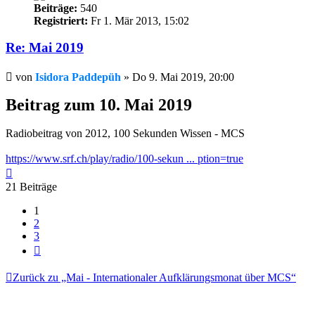
Beiträge:
540
Registriert:
Fr 1. Mär 2013, 15:02
Re: Mai 2019
Beitrag
von
Isidora Paddepüh
»
Do 9. Mai 2019, 20:00
Beitrag zum 10. Mai 2019
Radiobeitrag von 2012, 100 Sekunden Wissen - MCS
https://www.srf.ch/play/radio/100-sekun ... ption=true
Nach
oben
21 Beiträge
1
2
3
Nächste
Zurück zu „Mai - Internationaler Aufklärungsmonat über MCS“