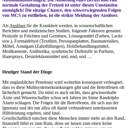
normale Gestaltung der Freizeit ist unter diesen Umständen
unmöglich! Die einzige Chance, den schwerwiegenden Folgen
von MCS zu entfliehen, ist die strikte Meidung der Auslöser.
Als
Auslöser
für die Krankheit werden, in wissenschaftlichen
Berichten und medizinischen Studien, folgende Faktoren genannt:
Pestizide in Früchten und Gemüsen, Lösungsmittel (Farben, Lacke
usw.), Formaldehyd (Textilien, Pressspanplatten, Baumaterialien,
Möbel, Amalgam (Zahnfüllungen), Holzbehandlungsmittel,
Medikamente, Antibiotika, synthetische Duftstoffe in Parfums,
Haarsprays, Desinfektionsmittel und, und, und …
Heutiger Stand der Dinge
Mit unglaublicher Penetranz wird weiterhin konsequent verleugnet,
dass es diese Multisystemerkrankungen gibt und die Betroffenen oft
lächerlich gemacht. Da nützt es auch nichts, dass gewissenhafte
Ärzte und Wissenschaftler schon seit Jahren im Sinne Randolphs
Alarm schlagen. Die Folgen für die Betroffenen, die sich aus der
Ignoranz und der nur allzu oft damit verbundenen unterlassenen
Hilfeleistung ergeben, sind fatal.
Gesellschaftlich rutschen diese Menschen immer mehr an den Rand,
finanziell führt es zum Ruin, denn sie lassen zum einen keine