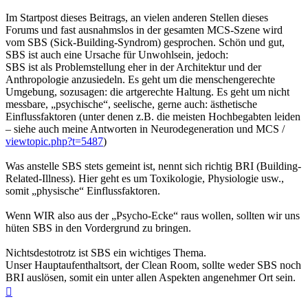
Im Startpost dieses Beitrags, an vielen anderen Stellen dieses
Forums und fast ausnahmslos in der gesamten MCS-Szene wird
vom SBS (Sick-Building-Syndrom) gesprochen. Schön und gut,
SBS ist auch eine Ursache für Unwohlsein, jedoch:
SBS ist als Problemstellung eher in der Architektur und der
Anthropologie anzusiedeln. Es geht um die menschengerechte
Umgebung, sozusagen: die artgerechte Haltung. Es geht um nicht
messbare, „psychische“, seelische, gerne auch: ästhetische
Einflussfaktoren (unter denen z.B. die meisten Hochbegabten leiden
– siehe auch meine Antworten in Neurodegeneration und MCS /
viewtopic.php?t=5487
)
Was anstelle SBS stets gemeint ist, nennt sich richtig BRI (Building-
Related-Illness). Hier geht es um Toxikologie, Physiologie usw.,
somit „physische“ Einflussfaktoren.
Wenn WIR also aus der „Psycho-Ecke“ raus wollen, sollten wir uns
hüten SBS in den Vordergrund zu bringen.
Nichtsdestotrotz ist SBS ein wichtiges Thema.
Unser Hauptaufenthaltsort, der Clean Room, sollte weder SBS noch
BRI auslösen, somit ein unter allen Aspekten angenehmer Ort sein.
Nach
oben