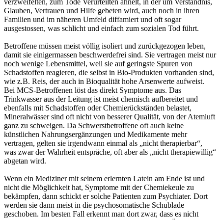
verzweifelten, zum Tode Verurteilten ähnelt, in der um Verständnis,
Glauben, Vertrauen und Hilfe gebeten wird, auch noch in ihren
Familien und im näheren Umfeld diffamiert und oft sogar
ausgestossen, was schlicht und einfach zum sozialen Tod führt.
Betroffene müssen meist völlig isoliert und zurückgezogen leben,
damit sie einigermassen beschwerdefrei sind. Sie vertragen meist nur
noch wenige Lebensmittel, weil sie auf geringste Spuren von
Schadstoffen reagieren, die selbst in Bio-Produkten vorhanden sind,
wie z.B. Reis, der auch in Bioqualität hohe Arsenwerte aufweist.
Bei MCS-Betroffenen löst das direkt Symptome aus. Das
Trinkwasser aus der Leitung ist meist chemisch aufbereitet und
ebenfalls mit Schadstoffen oder Chemierückständen belastet,
Mineralwässer sind oft nicht von besserer Qualität, von der Atemluft
ganz zu schweigen. Da Schwerstbetroffene oft auch keine
künstlichen Nahrungsergänzungen und Medikamente mehr
vertragen, gelten sie irgendwann einmal als „nicht therapierbar“,
was zwar der Wahrheit entspräche, oft aber als „nicht therapiewillig“
abgetan wird.
Wenn ein Mediziner mit seinem erlernten Latein am Ende ist und
nicht die Möglichkeit hat, Symptome mit der Chemiekeule zu
bekämpfen, dann schickt er solche Patienten zum Psychiater. Dort
werden sie dann meist in die psychosomatische Schublade
geschoben. Im besten Fall erkennt man dort zwar, dass es nicht