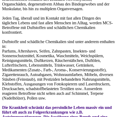
Organschäden, degenerativem Abbau des Bindegewebes und der
Muskulatur, bis hin zu multiplem Organversagen.
Jeden Tag, überall und im Kontakt mit fast allen Dingen des
täglichen Lebens und fast allen Menschen im Alltag, werden MCS-
Betroffene mit Duftstoffen und schädlichen Chemikalien
konfrontiert.
Duftstoffe und schädliche Chemikalien sind unter anderem enthalten
in:
Parfums, Aftershaves, Seifen, Zahnpasten, Insekten- und
Sonnenschutzmittel, Kosmetika, Waschmitteln, Weichspülern,
Reinigungsmitteln, Duftkerzen, Räucherstäbchen, Duftölen,
Lufterfrischern, Lebensmitteln, Trinkwasser, Getränken,
Medikamenten (Zusatz-, Farb-, Aroma-, Konservierungsstoffe),
Zigarettenrauch, Autoabgasen, Wohnraumfarben, Möbeln, diversen
Stäuben (Feinstaub), mit Pestiziden behandelten Nahrungsmitteln,
Klebstoffen, Ausgasungen von Fotokopierern und Laserdruckern,
Drucksachen, schadstoffbelasteten Textilien usw. Ausserdem
reagieren Betroffene nicht selten auch auf Schimmel, Terpene
(Nadelhölzer), Pollen usw.
Die Krankheit schränkt das persönliche Leben massiv ein und
führt oft auch zu Folgeerkrankungen wie z.B.
Autoimmunstörungen. Die Ausübung eines Berufs und eine