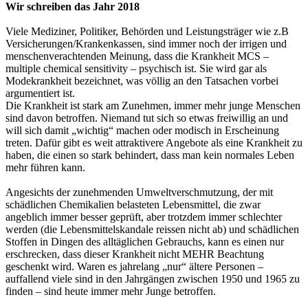
Wir schreiben das Jahr 2018
Viele Mediziner, Politiker, Behörden und Leistungsträger wie z.B
Versicherungen/Krankenkassen, sind immer noch der irrigen und
menschenverachtenden Meinung, dass die Krankheit MCS –
multiple chemical sensitivity – psychisch ist. Sie wird gar als
Modekrankheit bezeichnet, was völlig an den Tatsachen vorbei
argumentiert ist.
Die Krankheit ist stark am Zunehmen, immer mehr junge Menschen
sind davon betroffen. Niemand tut sich so etwas freiwillig an und
will sich damit „wichtig“ machen oder modisch in Erscheinung
treten. Dafür gibt es weit attraktivere Angebote als eine Krankheit zu
haben, die einen so stark behindert, dass man kein normales Leben
mehr führen kann.
Angesichts der zunehmenden Umweltverschmutzung, der mit
schädlichen Chemikalien belasteten Lebensmittel, die zwar
angeblich immer besser geprüft, aber trotzdem immer schlechter
werden (die Lebensmittelskandale reissen nicht ab) und schädlichen
Stoffen in Dingen des alltäglichen Gebrauchs, kann es einen nur
erschrecken, dass dieser Krankheit nicht MEHR Beachtung
geschenkt wird. Waren es jahrelang „nur“ ältere Personen –
auffallend viele sind in den Jahrgängen zwischen 1950 und 1965 zu
finden – sind heute immer mehr Junge betroffen.