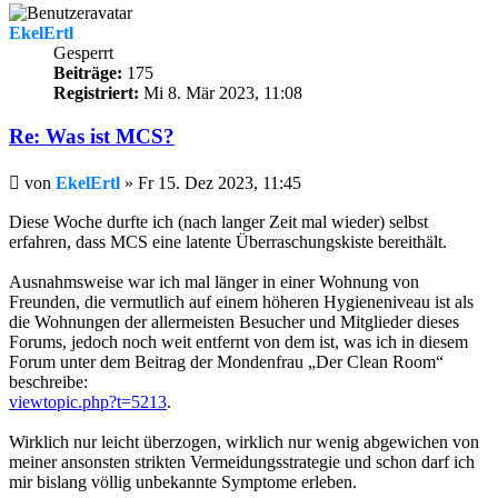
EkelErtl
Gesperrt
Beiträge:
175
Registriert:
Mi 8. Mär 2023, 11:08
Re: Was ist MCS?
Beitrag
von
EkelErtl
»
Fr 15. Dez 2023, 11:45
Diese Woche durfte ich (nach langer Zeit mal wieder) selbst
erfahren, dass MCS eine latente Überraschungskiste bereithält.
Ausnahmsweise war ich mal länger in einer Wohnung von
Freunden, die vermutlich auf einem höheren Hygieneniveau ist als
die Wohnungen der allermeisten Besucher und Mitglieder dieses
Forums, jedoch noch weit entfernt von dem ist, was ich in diesem
Forum unter dem Beitrag der Mondenfrau „Der Clean Room“
beschreibe:
viewtopic.php?t=5213
.
Wirklich nur leicht überzogen, wirklich nur wenig abgewichen von
meiner ansonsten strikten Vermeidungsstrategie und schon darf ich
mir bislang völlig unbekannte Symptome erleben.