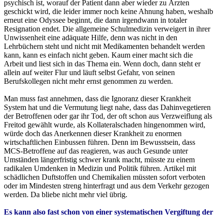
psychisch ist, worauf der Patient dann aber wieder zu Ärzten
geschickt wird, die leider immer noch keine Ahnung haben, weshalb
erneut eine Odyssee beginnt, die dann irgendwann in totaler
Resignation endet. Die allgemeine Schulmedizin verweigert in ihrer
Unwissenheit eine adäquate Hilfe, denn was nicht in den
Lehrbüchern steht und nicht mit Medikamenten behandelt werden
kann, kann es einfach nicht geben. Kaum einer macht sich die
Arbeit und liest sich in das Thema ein. Wenn doch, dann steht er
allein auf weiter Flur und läuft selbst Gefahr, von seinen
Berufskollegen nicht mehr ernst genommen zu werden.
Man muss fast annehmen, dass die Ignoranz dieser Krankheit
System hat und die Vermutung liegt nahe, dass das Dahinvegetieren
der Betroffenen oder gar ihr Tod, der oft schon aus Verzweiflung als
Freitod gewählt wurde, als Kollateralschaden hingenommen wird,
würde doch das Anerkennen dieser Krankheit zu enormen
wirtschaftlichen Einbussen führen. Denn im Bewusstsein, dass
MCS-Betroffene auf das reagieren, was auch Gesunde unter
Umständen längerfristig schwer krank macht, müsste zu einem
radikalen Umdenken in Medizin und Politik führen. Artikel mit
schädlichen Duftstoffen und Chemikalien müssten sofort verboten
oder im Mindesten streng hinterfragt und aus dem Verkehr gezogen
werden. Da bliebe nicht mehr viel übrig.
Es kann also fast schon von einer systematischen Vergiftung der