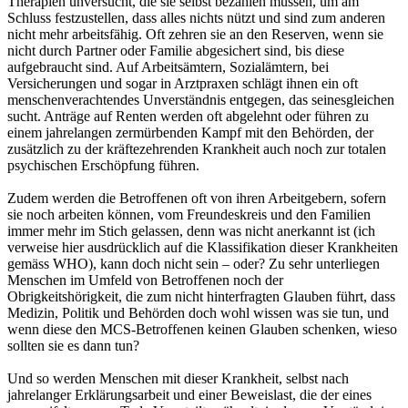
Therapien unversucht, die sie selbst bezahlen müssen, um am
Schluss festzustellen, dass alles nichts nützt und sind zum anderen
nicht mehr arbeitsfähig. Oft zehren sie an den Reserven, wenn sie
nicht durch Partner oder Familie abgesichert sind, bis diese
aufgebraucht sind. Auf Arbeitsämtern, Sozialämtern, bei
Versicherungen und sogar in Arztpraxen schlägt ihnen ein oft
menschenverachtendes Unverständnis entgegen, das seinesgleichen
sucht. Anträge auf Renten werden oft abgelehnt oder führen zu
einem jahrelangen zermürbenden Kampf mit den Behörden, der
zusätzlich zu der kräftezehrenden Krankheit auch noch zur totalen
psychischen Erschöpfung führen.
Zudem werden die Betroffenen oft von ihren Arbeitgebern, sofern
sie noch arbeiten können, vom Freundeskreis und den Familien
immer mehr im Stich gelassen, denn was nicht anerkannt ist (ich
verweise hier ausdrücklich auf die Klassifikation dieser Krankheiten
gemäss WHO), kann doch nicht sein – oder? Zu sehr unterliegen
Menschen im Umfeld von Betroffenen noch der
Obrigkeitshörigkeit, die zum nicht hinterfragten Glauben führt, dass
Medizin, Politik und Behörden doch wohl wissen was sie tun, und
wenn diese den MCS-Betroffenen keinen Glauben schenken, wieso
sollten sie es dann tun?
Und so werden Menschen mit dieser Krankheit, selbst nach
jahrelanger Erklärungsarbeit und einer Beweislast, die der eines