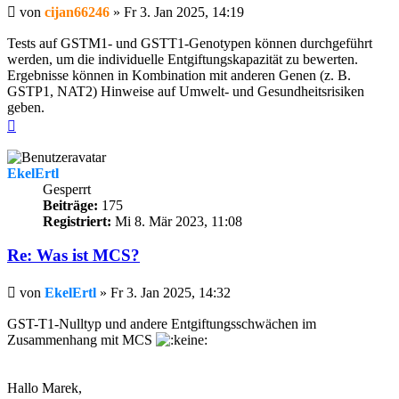
Beitrag
von
cijan66246
»
Fr 3. Jan 2025, 14:19
Tests auf GSTM1- und GSTT1-Genotypen können durchgeführt
werden, um die individuelle Entgiftungskapazität zu bewerten.
Ergebnisse können in Kombination mit anderen Genen (z. B.
GSTP1, NAT2) Hinweise auf Umwelt- und Gesundheitsrisiken
geben.
Nach
oben
EkelErtl
Gesperrt
Beiträge:
175
Registriert:
Mi 8. Mär 2023, 11:08
Re: Was ist MCS?
Beitrag
von
EkelErtl
»
Fr 3. Jan 2025, 14:32
GST-T1-Nulltyp und andere Entgiftungsschwächen im
Zusammenhang mit MCS
Hallo Marek,