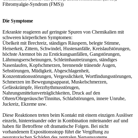
Fibromyalgie-Syndrom (FMS))
Die Symptome
Erkrankte reagieren auf geringste Spuren von Chemikalien mit
schweren körperlichen Symptomen:
Übelkeit mit Brechreiz, ständiges Räuspern, belegte Stimme,
Heiserkeit, Zittern, Schwindel, Hustenanfälle, Kreislaufstörungen,
höchste Atemnot bis zu Erstickungsanfällen, Gangstörungen,
Lähmungserscheinungen, Schleimhautreizungen, ständiges
Nasenlaufen, Kopfschmerzen, brennende tränende Augen,
Sehstörungen, Müdigkeit, Abgeschlagenheit,
Konzentrationsstörungen, Vergesslichkeit, Wortfindungsstörungen,
Schmerzen im Bewegungsapparat, Muskelschmerzen,
Gefässkrämpfe, Herzrhythmusstörugen,
Nahrungsmittelunverträglichkeiten, Druck auf den
Ohren/Ohrgeräusche/Tinnitus, Schlafstörungen, innere Unruhe,
Juckreiz, Ekzeme usw.
Diese Reaktionen treten beim Kontakt mit einem einzigen Auslöser
einzeln, hintereinander oder in Kombination miteinander auf und
haben für Betroffene oft dramatische Folgen. Bei nicht
vorhandenem Expositionsstopp führt die Vergiftung zu
neurotoxischen Schäden des zentralen Nervensystems,