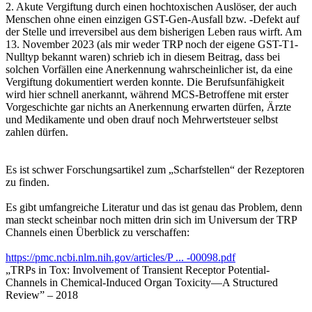
2. Akute Vergiftung durch einen hochtoxischen Auslöser, der auch
Menschen ohne einen einzigen GST-Gen-Ausfall bzw. -Defekt auf
der Stelle und irreversibel aus dem bisherigen Leben raus wirft. Am
13. November 2023 (als mir weder TRP noch der eigene GST-T1-
Nulltyp bekannt waren) schrieb ich in diesem Beitrag, dass bei
solchen Vorfällen eine Anerkennung wahrscheinlicher ist, da eine
Vergiftung dokumentiert werden konnte. Die Berufsunfähigkeit
wird hier schnell anerkannt, während MCS-Betroffene mit erster
Vorgeschichte gar nichts an Anerkennung erwarten dürfen, Ärzte
und Medikamente und oben drauf noch Mehrwertsteuer selbst
zahlen dürfen.
Es ist schwer Forschungsartikel zum „Scharfstellen“ der Rezeptoren
zu finden.
Es gibt umfangreiche Literatur und das ist genau das Problem, denn
man steckt scheinbar noch mitten drin sich im Universum der TRP
Channels einen Überblick zu verschaffen:
https://pmc.ncbi.nlm.nih.gov/articles/P ... -00098.pdf
„TRPs in Tox: Involvement of Transient Receptor Potential-
Channels in Chemical-Induced Organ Toxicity—A Structured
Review” – 2018