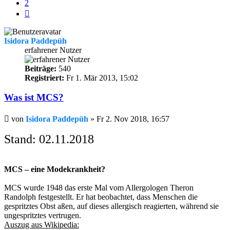
2
Nächste
Isidora Paddepüh
erfahrener Nutzer
Beiträge:
540
Registriert:
Fr 1. Mär 2013, 15:02
Was ist MCS?
Beitrag
von
Isidora Paddepüh
»
Fr 2. Nov 2018, 16:57
Stand: 02.11.2018
MCS – eine Modekrankheit?
MCS wurde 1948 das erste Mal vom Allergologen Theron
Randolph festgestellt. Er hat beobachtet, dass Menschen die
gespritztes Obst aßen, auf dieses allergisch reagierten, während sie
ungespritztes vertrugen.
Auszug aus Wikipedia: