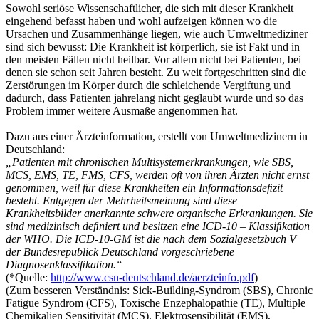
Sowohl seriöse Wissenschaftlicher, die sich mit dieser Krankheit
eingehend befasst haben und wohl aufzeigen können wo die
Ursachen und Zusammenhänge liegen, wie auch Umweltmediziner
sind sich bewusst: Die Krankheit ist körperlich, sie ist Fakt und in
den meisten Fällen nicht heilbar. Vor allem nicht bei Patienten, bei
denen sie schon seit Jahren besteht. Zu weit fortgeschritten sind die
Zerstörungen im Körper durch die schleichende Vergiftung und
dadurch, dass Patienten jahrelang nicht geglaubt wurde und so das
Problem immer weitere Ausmaße angenommen hat.
Dazu aus einer Ärzteinformation, erstellt von Umweltmedizinern in
Deutschland:
„Patienten mit chronischen Multisystemerkrankungen, wie SBS,
MCS, EMS, TE, FMS, CFS, werden oft von ihren Ärzten nicht ernst
genommen, weil für diese Krankheiten ein Informationsdeﬁzit
besteht. Entgegen der Mehrheitsmeinung sind diese
Krankheitsbilder anerkannte schwere organische Erkrankungen. Sie
sind medizinisch deﬁniert und besitzen eine ICD-10 – Klassiﬁkation
der WHO. Die ICD-10-GM ist die nach dem Sozialgesetzbuch V
der Bundesrepublick Deutschland vorgeschriebene
Diagnosenklassiﬁkation.“
(*Quelle:
http://www.csn-deutschland.de/aerzteinfo.pdf
)
(Zum besseren Verständnis: Sick-Building-Syndrom (SBS), Chronic
Fatigue Syndrom (CFS), Toxische Enzephalopathie (TE), Multiple
Chemikalien Sensitivität (MCS), Elektrosensibilität (EMS),