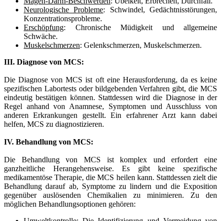
Magen-Darm-Beschwerden
: Übelkeit, Erbrechen, Durchfall.
Neurologische Probleme
: Schwindel, Gedächtnisstörungen,
Konzentrationsprobleme.
Erschöpfung
: Chronische Müdigkeit und allgemeine
Schwäche.
Muskelschmerzen
: Gelenkschmerzen, Muskelschmerzen.
III. Diagnose von MCS:
Die Diagnose von MCS ist oft eine Herausforderung, da es keine
spezifischen Labortests oder bildgebenden Verfahren gibt, die MCS
eindeutig bestätigen können. Stattdessen wird die Diagnose in der
Regel anhand von Anamnese, Symptomen und Ausschluss von
anderen Erkrankungen gestellt. Ein erfahrener Arzt kann dabei
helfen, MCS zu diagnostizieren.
IV. Behandlung von MCS:
Die Behandlung von MCS ist komplex und erfordert eine
ganzheitliche Herangehensweise. Es gibt keine spezifische
medikamentöse Therapie, die MCS heilen kann. Stattdessen zielt die
Behandlung darauf ab, Symptome zu lindern und die Exposition
gegenüber auslösenden Chemikalien zu minimieren. Zu den
möglichen Behandlungsoptionen gehören:
Umweltkontrolle
: Die Identifizierung und Vermeidung von