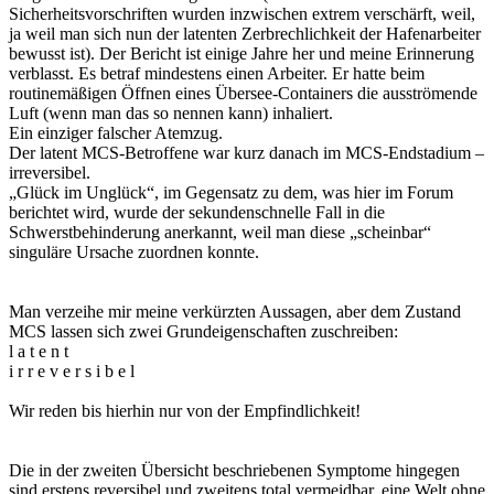
Sicherheitsvorschriften wurden inzwischen extrem verschärft, weil,
ja weil man sich nun der latenten Zerbrechlichkeit der Hafenarbeiter
bewusst ist). Der Bericht ist einige Jahre her und meine Erinnerung
verblasst. Es betraf mindestens einen Arbeiter. Er hatte beim
routinemäßigen Öffnen eines Übersee-Containers die ausströmende
Luft (wenn man das so nennen kann) inhaliert.
Ein einziger falscher Atemzug.
Der latent MCS-Betroffene war kurz danach im MCS-Endstadium –
irreversibel.
„Glück im Unglück“, im Gegensatz zu dem, was hier im Forum
berichtet wird, wurde der sekundenschnelle Fall in die
Schwerstbehinderung anerkannt, weil man diese „scheinbar“
singuläre Ursache zuordnen konnte.
Man verzeihe mir meine verkürzten Aussagen, aber dem Zustand
MCS lassen sich zwei Grundeigenschaften zuschreiben:
l a t e n t
i r r e v e r s i b e l
Wir reden bis hierhin nur von der Empfindlichkeit!
Die in der zweiten Übersicht beschriebenen Symptome hingegen
sind erstens reversibel und zweitens total vermeidbar, eine Welt ohne