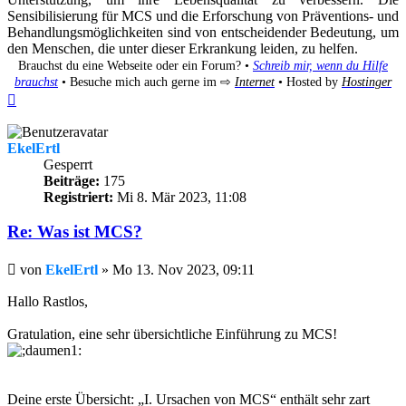
Sensibilisierung für MCS und die Erforschung von Präventions- und
Behandlungsmöglichkeiten sind von entscheidender Bedeutung, um
den Menschen, die unter dieser Erkrankung leiden, zu helfen.
Brauchst du eine Webseite oder ein Forum? •
Schreib mir, wenn du Hilfe
brauchst
• Besuche mich auch gerne im ⇨
Internet
• Hosted by
Hostinger
Nach
oben
EkelErtl
Gesperrt
Beiträge:
175
Registriert:
Mi 8. Mär 2023, 11:08
Re: Was ist MCS?
Beitrag
von
EkelErtl
»
Mo 13. Nov 2023, 09:11
Hallo Rastlos,
Gratulation, eine sehr übersichtliche Einführung zu MCS!
Deine erste Übersicht: „I. Ursachen von MCS“ enthält sehr zart