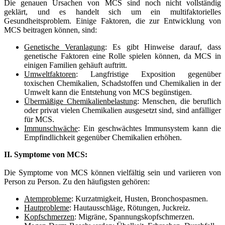
Die genauen Ursachen von MCS sind noch nicht vollständig
geklärt, und es handelt sich um ein multifaktorielles
Gesundheitsproblem. Einige Faktoren, die zur Entwicklung von
MCS beitragen können, sind:
Genetische Veranlagung
: Es gibt Hinweise darauf, dass
genetische Faktoren eine Rolle spielen können, da MCS in
einigen Familien gehäuft auftritt.
Umweltfaktoren
: Langfristige Exposition gegenüber
toxischen Chemikalien, Schadstoffen und Chemikalien in der
Umwelt kann die Entstehung von MCS begünstigen.
Übermäßige Chemikalienbelastung
: Menschen, die beruflich
oder privat vielen Chemikalien ausgesetzt sind, sind anfälliger
für MCS.
Immunschwäche
: Ein geschwächtes Immunsystem kann die
Empfindlichkeit gegenüber Chemikalien erhöhen.
II. Symptome von MCS:
Die Symptome von MCS können vielfältig sein und variieren von
Person zu Person. Zu den häufigsten gehören:
Atemprobleme
: Kurzatmigkeit, Husten, Bronchospasmen.
Hautprobleme
: Hautausschläge, Rötungen, Juckreiz.
Kopfschmerzen
: Migräne, Spannungskopfschmerzen.