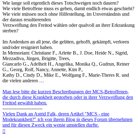
Wie lange soll eigentlich dieses Totschweigen noch dauern?
Wie viele Betroffene muss es geben, damit endlich etwas geschieht?
Wie viele müssen noch ohne Hilfestellung, im Unverständnis und
der daraus resultierenden
Verzweiflung den Freitod wählen oder qualvoll an ihrer Erkrankung
sterben?
Im Andenken an all jene, die gelitten, gehofft, gekämpft, verloren
und/oder resigniert haben.
In Memoriam: Christiane F., Arlette B., J. Doe, Heide N., Sigrid,
Mezzadiva, Jürgen, Brigitte, Trees,
Giancarlo G., Adelheit H., Angelika, Monika Q., Gudrun, Reiner
G., Georg, Rolf, Nancy, Annette, Kim P.,
Kathy D., Cindy D., Mike E., Wolfgang F., Marie-Theres R. und
die vielen anderen …
Man lese bitte die kurzen Beschreibungen der MCS-Betroffenen,
die durch diese Krankheit gestorben oder in ihrer Verzweiflung den
Freitod gewählt haben.
--------------------------
Vielen Dank an Astrid Falk, deren Artikel "MCS - eine
Modekrankheit?" ich von ihrem Blog in dieses Forum übernehmen
und für diesen Zweck ein wenig umstellen durfte.
Nach
oben