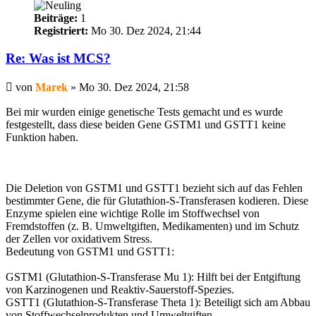
Beiträge:
1
Registriert:
Mo 30. Dez 2024, 21:44
Re: Was ist MCS?
Beitrag
von
Marek
»
Mo 30. Dez 2024, 21:58
Bei mir wurden einige genetische Tests gemacht und es wurde
festgestellt, dass diese beiden Gene GSTM1 und GSTT1 keine
Funktion haben.
Die Deletion von GSTM1 und GSTT1 bezieht sich auf das Fehlen
bestimmter Gene, die für Glutathion-S-Transferasen kodieren. Diese
Enzyme spielen eine wichtige Rolle im Stoffwechsel von
Fremdstoffen (z. B. Umweltgiften, Medikamenten) und im Schutz
der Zellen vor oxidativem Stress.
Bedeutung von GSTM1 und GSTT1:
GSTM1 (Glutathion-S-Transferase Mu 1): Hilft bei der Entgiftung
von Karzinogenen und Reaktiv-Sauerstoff-Spezies.
GSTT1 (Glutathion-S-Transferase Theta 1): Beteiligt sich am Abbau
von Stoffwechselprodukten und Umweltgiften.