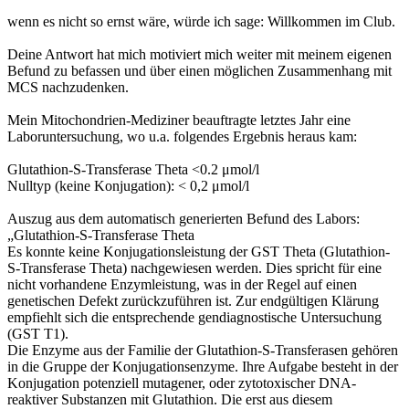
wenn es nicht so ernst wäre, würde ich sage: Willkommen im Club.
Deine Antwort hat mich motiviert mich weiter mit meinem eigenen
Befund zu befassen und über einen möglichen Zusammenhang mit
MCS nachzudenken.
Mein Mitochondrien-Mediziner beauftragte letztes Jahr eine
Laboruntersuchung, wo u.a. folgendes Ergebnis heraus kam:
Glutathion-S-Transferase Theta <0.2 μmol/l
Nulltyp (keine Konjugation): < 0,2 μmol/l
Auszug aus dem automatisch generierten Befund des Labors:
„Glutathion-S-Transferase Theta
Es konnte keine Konjugationsleistung der GST Theta (Glutathion-
S-Transferase Theta) nachgewiesen werden. Dies spricht für eine
nicht vorhandene Enzymleistung, was in der Regel auf einen
genetischen Defekt zurückzuführen ist. Zur endgültigen Klärung
empfiehlt sich die entsprechende gendiagnostische Untersuchung
(GST T1).
Die Enzyme aus der Familie der Glutathion-S-Transferasen gehören
in die Gruppe der Konjugationsenzyme. Ihre Aufgabe besteht in der
Konjugation potenziell mutagener, oder zytotoxischer DNA-
reaktiver Substanzen mit Glutathion. Die erst aus diesem