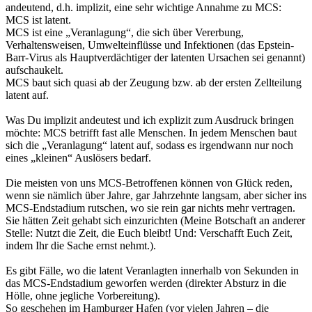
andeutend, d.h. implizit, eine sehr wichtige Annahme zu MCS:
MCS ist latent.
MCS ist eine „Veranlagung“, die sich über Vererbung,
Verhaltensweisen, Umwelteinflüsse und Infektionen (das Epstein-
Barr-Virus als Hauptverdächtiger der latenten Ursachen sei genannt)
aufschaukelt.
MCS baut sich quasi ab der Zeugung bzw. ab der ersten Zellteilung
latent auf.
Was Du implizit andeutest und ich explizit zum Ausdruck bringen
möchte: MCS betrifft fast alle Menschen. In jedem Menschen baut
sich die „Veranlagung“ latent auf, sodass es irgendwann nur noch
eines „kleinen“ Auslösers bedarf.
Die meisten von uns MCS-Betroffenen können von Glück reden,
wenn sie nämlich über Jahre, gar Jahrzehnte langsam, aber sicher ins
MCS-Endstadium rutschen, wo sie rein gar nichts mehr vertragen.
Sie hätten Zeit gehabt sich einzurichten (Meine Botschaft an anderer
Stelle: Nutzt die Zeit, die Euch bleibt! Und: Verschafft Euch Zeit,
indem Ihr die Sache ernst nehmt.).
Es gibt Fälle, wo die latent Veranlagten innerhalb von Sekunden in
das MCS-Endstadium geworfen werden (direkter Absturz in die
Hölle, ohne jegliche Vorbereitung).
So geschehen im Hamburger Hafen (vor vielen Jahren – die