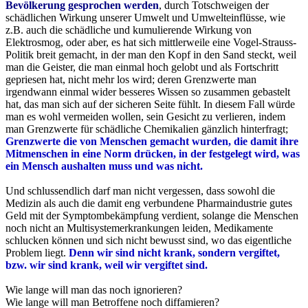
Bevölkerung gesprochen werden
, durch Totschweigen der
schädlichen Wirkung unserer Umwelt und Umwelteinflüsse, wie
z.B. auch die schädliche und kumulierende Wirkung von
Elektrosmog, oder aber, es hat sich mittlerweile eine Vogel-Strauss-
Politik breit gemacht, in der man den Kopf in den Sand steckt, weil
man die Geister, die man einmal hoch gelobt und als Fortschritt
gepriesen hat, nicht mehr los wird; deren Grenzwerte man
irgendwann einmal wider besseres Wissen so zusammen gebastelt
hat, das man sich auf der sicheren Seite fühlt. In diesem Fall würde
man es wohl vermeiden wollen, sein Gesicht zu verlieren, indem
man Grenzwerte für schädliche Chemikalien gänzlich hinterfragt;
Grenzwerte die von Menschen gemacht wurden, die damit ihre
Mitmenschen in eine Norm drücken, in der festgelegt wird, was
ein Mensch aushalten muss und was nicht.
Und schlussendlich darf man nicht vergessen, dass sowohl die
Medizin als auch die damit eng verbundene Pharmaindustrie gutes
Geld mit der Symptombekämpfung verdient, solange die Menschen
noch nicht an Multisystemerkrankungen leiden, Medikamente
schlucken können und sich nicht bewusst sind, wo das eigentliche
Problem liegt.
Denn wir sind nicht krank, sondern vergiftet,
bzw. wir sind krank, weil wir vergiftet sind.
Wie lange will man das noch ignorieren?
Wie lange will man Betroffene noch diffamieren?