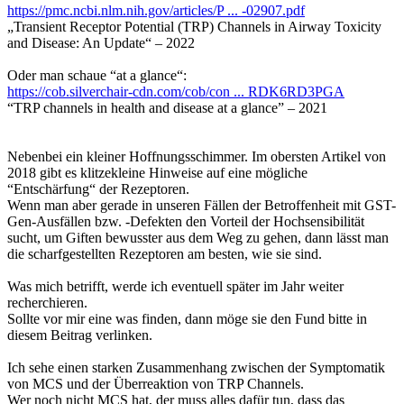
https://pmc.ncbi.nlm.nih.gov/articles/P ... -02907.pdf
„Transient Receptor Potential (TRP) Channels in Airway Toxicity
and Disease: An Update“ – 2022
Oder man schaue “at a glance“:
https://cob.silverchair-cdn.com/cob/con ... RDK6RD3PGA
“TRP channels in health and disease at a glance” – 2021
Nebenbei ein kleiner Hoffnungsschimmer. Im obersten Artikel von
2018 gibt es klitzekleine Hinweise auf eine mögliche
“Entschärfung“ der Rezeptoren.
Wenn man aber gerade in unseren Fällen der Betroffenheit mit GST-
Gen-Ausfällen bzw. -Defekten den Vorteil der Hochsensibilität
sucht, um Giften bewusster aus dem Weg zu gehen, dann lässt man
die scharfgestellten Rezeptoren am besten, wie sie sind.
Was mich betrifft, werde ich eventuell später im Jahr weiter
recherchieren.
Sollte vor mir eine was finden, dann möge sie den Fund bitte in
diesem Beitrag verlinken.
Ich sehe einen starken Zusammenhang zwischen der Symptomatik
von MCS und der Überreaktion von TRP Channels.
Wer noch nicht MCS hat, der muss alles dafür tun, dass das