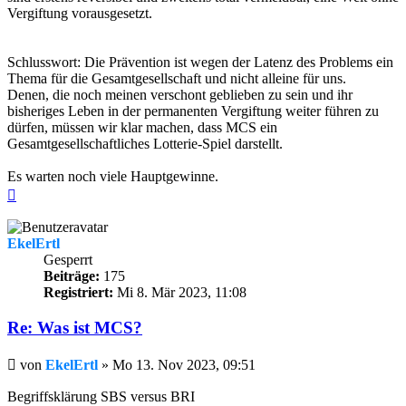
Vergiftung vorausgesetzt.
Schlusswort: Die Prävention ist wegen der Latenz des Problems ein
Thema für die Gesamtgesellschaft und nicht alleine für uns.
Denen, die noch meinen verschont geblieben zu sein und ihr
bisheriges Leben in der permanenten Vergiftung weiter führen zu
dürfen, müssen wir klar machen, dass MCS ein
Gesamtgesellschaftliches Lotterie-Spiel darstellt.
Es warten noch viele Hauptgewinne.
Nach
oben
EkelErtl
Gesperrt
Beiträge:
175
Registriert:
Mi 8. Mär 2023, 11:08
Re: Was ist MCS?
Beitrag
von
EkelErtl
»
Mo 13. Nov 2023, 09:51
Begriffsklärung SBS versus BRI