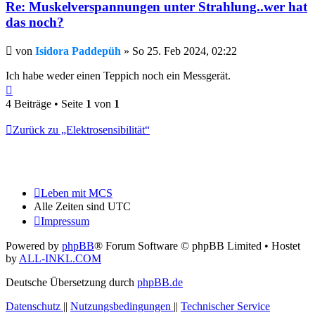
Re: Muskelverspannungen unter Strahlung..wer hat
das noch?
Beitrag
von
Isidora Paddepüh
»
So 25. Feb 2024, 02:22
Ich habe weder einen Teppich noch ein Messgerät.
Nach
oben
4 Beiträge • Seite
1
von
1
Zurück zu „Elektrosensibilität“
Leben mit MCS
Alle Zeiten sind
UTC
Impressum
Powered by
phpBB
® Forum Software © phpBB Limited
• Hostet
by
ALL-INKL.COM
Deutsche Übersetzung durch
phpBB.de
Datenschutz
||
Nutzungsbedingungen
||
Technischer Service