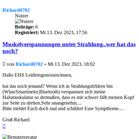
Richard0702
Nutzer
Beiträge:
6
Registriert:
Mi 13. Dez 2023, 17:56
Muskelverspannungen unter Strahlung..wer hat das
noch?
Beitrag
von
Richard0702
»
Mi 13. Dez 2023, 18:02
Hallo EHS Leidensgenossen/innen,
hat das noch jemand? Wenn ich in Strahlungsfeldern bin
(Wlan/Smartmeter,Bluetooth) verspannen sich meine
Halsmuskulatur so dermaßen, dass es mir schwer fällt meinen Kopf
zur Seite zu drehen.Sehr unangenehm....
Bitte meldet Euch doch mal und schildert Eure Sympthome....
Gruß Richard
Nach
oben