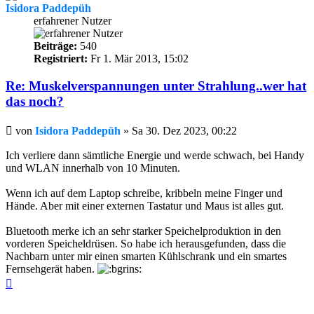
Isidora Paddepüh
erfahrener Nutzer
Beiträge:
540
Registriert:
Fr 1. Mär 2013, 15:02
Re: Muskelverspannungen unter Strahlung..wer hat
das noch?
Beitrag
von
Isidora Paddepüh
»
Sa 30. Dez 2023, 00:22
Ich verliere dann sämtliche Energie und werde schwach, bei Handy
und WLAN innerhalb von 10 Minuten.
Wenn ich auf dem Laptop schreibe, kribbeln meine Finger und
Hände. Aber mit einer externen Tastatur und Maus ist alles gut.
Bluetooth merke ich an sehr starker Speichelproduktion in den
vorderen Speicheldrüsen. So habe ich herausgefunden, dass die
Nachbarn unter mir einen smarten Kühlschrank und ein smartes
Fernsehgerät haben.
Nach
oben