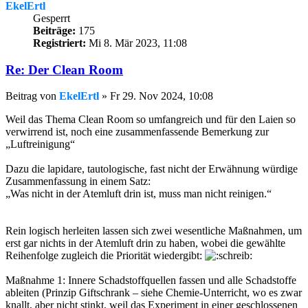
EkelErtl
Gesperrt
Beiträge:
175
Registriert:
Mi 8. Mär 2023, 11:08
Re: Der Clean Room
Beitrag
von
EkelErtl
»
Fr 29. Nov 2024, 10:08
Weil das Thema Clean Room so umfangreich und für den Laien so
verwirrend ist, noch eine zusammenfassende Bemerkung zur
„Luftreinigung“
Dazu die lapidare, tautologische, fast nicht der Erwähnung würdige
Zusammenfassung in einem Satz:
„Was nicht in der Atemluft drin ist, muss man nicht reinigen.“
Rein logisch herleiten lassen sich zwei wesentliche Maßnahmen, um
erst gar nichts in der Atemluft drin zu haben, wobei die gewählte
Reihenfolge zugleich die Priorität wiedergibt:
Maßnahme 1: Innere Schadstoffquellen fassen und alle Schadstoffe
ableiten (Prinzip Giftschrank – siehe Chemie-Unterricht, wo es zwar
knallt, aber nicht stinkt, weil das Experiment in einer geschlossenen