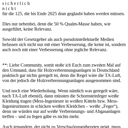
s i c h e r l i c h
n i c h t
für die 125, die bis Ende 2025 dran geglaubt haben werden müssen.
Dies nur nebenbei, denn die 50 % Qualm-Masse haben, wie
ausgeführt, keine Relevanz.
Sowohl der Gesetzgeber als auch pseudointellektuelle Medien
befassen sich nicht nur mit einer Verbesserung, die keine ist, sondern
auch noch mit einer Verbesserung ohne jegliche Relevanz.
**: Liebe Community, somit stoße ich Euch zum zweiten Mal auf
den Umstand, dass für Holzverbrennungsanlagen in Deutschland
praktisch gar nichts geregelt ist, denn die Regel wäre die TA-Luft,
von der jedoch die Holzverbrennungsanlagen ausgenommen sind.
Und noch eine Wiederholung. Wenn nämlich was geregelt wäre,
nach TA-Luft eben(d), dann müssten die Schornsteinfeger weiße
Kleidung tragen (Mess-Ingenieure in weißen Kitteln bzw. Mess-
Ingenieurinnen in schicken weißen Kleidchen – weiße „Feger“),
denn sie würden nur auf weiße Verbrennungs- und Abgasanlagen
treffen – und zu fegen gäbe es nichts mehr.
Auch jemandem, der nicht zu Verschwörungstheorien neigt, muss