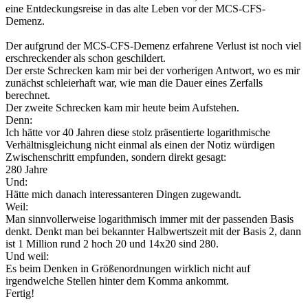
eine Entdeckungsreise in das alte Leben vor der MCS-CFS-
Demenz.
Der aufgrund der MCS-CFS-Demenz erfahrene Verlust ist noch viel
erschreckender als schon geschildert.
Der erste Schrecken kam mir bei der vorherigen Antwort, wo es mir
zunächst schleierhaft war, wie man die Dauer eines Zerfalls
berechnet.
Der zweite Schrecken kam mir heute beim Aufstehen.
Denn:
Ich hätte vor 40 Jahren diese stolz präsentierte logarithmische
Verhältnisgleichung nicht einmal als einen der Notiz würdigen
Zwischenschritt empfunden, sondern direkt gesagt:
280 Jahre
Und:
Hätte mich danach interessanteren Dingen zugewandt.
Weil:
Man sinnvollerweise logarithmisch immer mit der passenden Basis
denkt. Denkt man bei bekannter Halbwertszeit mit der Basis 2, dann
ist 1 Million rund 2 hoch 20 und 14x20 sind 280.
Und weil:
Es beim Denken in Größenordnungen wirklich nicht auf
irgendwelche Stellen hinter dem Komma ankommt.
Fertig!