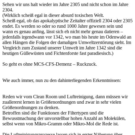
Sehen wir uns halt wieder im Jahre 2305 und nicht schon im Jahre
2304.
(Wirklich scheiß egal in dieser absurd toxischen Welt.
Scheiß egal, ob das apokalyptische Zeitalter offiziell 2304 oder 2305
endet. Es werden so oder so rund 1000 Jahre gewesen sein und
wann es genau anfing, lässt sich eh nicht mehr genau datieren –
jedenfalls irgendwann vor 1342, wo man bis heute im Odenwald an
allen Hängen die Folgen der damaligen Umweltzerstörung sieht. Im
Vergleich zum Zustand unserer Umwelt im Jahre 1342 sind die
heutigen Güllewüsten und Fichtenforste fast paradiesisch.)
So geht es ohne MCS-CFS-Demenz – Ruckzuck.
Wie auch immer, nun zu den dahinterliegenden Erkenntnissen:
Reden wir vom Clean Room und Luftreinigung, dann müssen wir
zuallererst lernen in Größenordnungen und zwar in sehr vielen
Größenordnungen zu denken.
Betroffen sind die Funktionen der Filtertypen und die
Bewusstmachung der unvorstellbar hohen Anzahl an Molekülen,
selbst wenn von Mikro-Gramm oder Mikro-Mol die Rede ist.
Die Luftreinigungsprozesse lassen sich in erster Näherung über