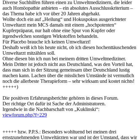
Diverse Suchhilfen führen einen zu Umweltmedizinern, die leider
auch Homöopathie anbieten – ein absolutes Ausschlusskriterium –
das Thema habe ich vor über 20 Jahren abgehakt.
Wollte doch ein auf „Heilung“ und Hokuspokus ausgerichteter
Umweltarzt mein MCS damals mit einem „hochpotenten“
Kupferpräparat, nur halt ohne eine Spur von Kupfer oder
irgendwelchen sonstigen Wirkstoffen behandeln.
Für Placebo brauche ich keinen Umweltarzt!
Deshalb weiß ich bis heute nicht, ob ich diesen hochenttäuschenden
Umweltarzt mitzählen soll.
Ohne diesen bin ich nun bei meinem dritten Umweltmediziner.
Mein Dritter ist jedoch nicht aus Deutschland, was den Vorteil hat,
dass man sich in der Sitzung gemeinsam über Deutschland lustig
machen kann. Lachen über die misslichen Umstände ist vermutlich
noch die allerbeste Therapieform – sehr wirksam und kostet nichts!
+++++)
Die positiven Erfahrungsberichte gehören in dieses Forum.
Der richtige Ort dafür ist Sache der Administratoren.
Irgendwie in die Nachbarschaft von „Kuklinski“:
viewforum.php?f=229
+++++ bzw. P.P.S.: Besonders wohltuend bei meinen drei
ernstzunehmenden Umweltärzten war und ist der Umstand, dass wir