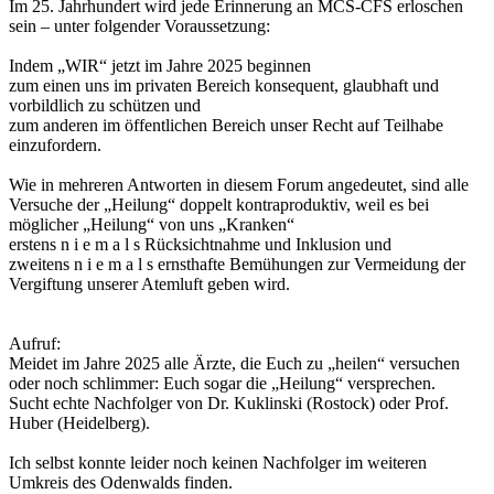
Im 25. Jahrhundert wird jede Erinnerung an MCS-CFS erloschen
sein – unter folgender Voraussetzung:
Indem „WIR“ jetzt im Jahre 2025 beginnen
zum einen uns im privaten Bereich konsequent, glaubhaft und
vorbildlich zu schützen und
zum anderen im öffentlichen Bereich unser Recht auf Teilhabe
einzufordern.
Wie in mehreren Antworten in diesem Forum angedeutet, sind alle
Versuche der „Heilung“ doppelt kontraproduktiv, weil es bei
möglicher „Heilung“ von uns „Kranken“
erstens n i e m a l s Rücksichtnahme und Inklusion und
zweitens n i e m a l s ernsthafte Bemühungen zur Vermeidung der
Vergiftung unserer Atemluft geben wird.
Aufruf:
Meidet im Jahre 2025 alle Ärzte, die Euch zu „heilen“ versuchen
oder noch schlimmer: Euch sogar die „Heilung“ versprechen.
Sucht echte Nachfolger von Dr. Kuklinski (Rostock) oder Prof.
Huber (Heidelberg).
Ich selbst konnte leider noch keinen Nachfolger im weiteren
Umkreis des Odenwalds finden.