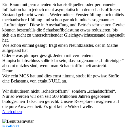
Ein Raum mit permanenten Schadstoffquellen oder permanenter
Infiltration kann jedoch nicht asymptotisch in den schadstofffreien
Zustand gebracht werden. Weder mittels Fensterlüftung noch mittels
mechanischer Lüftung und schon gar nicht mittels sogenannter
„Luftreiniger“. Diese in Anschaffung und Betrieb sehr teuren Geräte
können bestenfalls die Schadstoffbelastung etwas reduzieren, bis
sich ein nicht zu unterschreitender Gleichgewichtszustand eingestellt
hat.
Wie schon einmal gesagt, fragt einen Neuntklässler, der in Mathe
aufgepasst hat.
Oder etwas plumper gesagt: Jedem mit verdientem
Hauptschulabschluss sollte klar sein, dass sogenannte „Luftreiniger“
absolut nutzlos sind, wenn man Schadstofffreiheit anstrebt.
Denn:
Wer echt MCS hat und dies ernst nimmt, strebt für gewisse Stoffe
eine Belastung von exakt NULL an.
Wir diskutieren nicht „schadstoffarm“, sondern „schadstofffrei“.
Nur so werden wir den seit 500 Millionen Jahren gegebenen
biologischen Tatsachen gerecht. Unsere Rezeptoren reagieren auf
die pure Anwesenheit. Es gibt keine Wirkschwelle.
Nach oben
EkelErtl