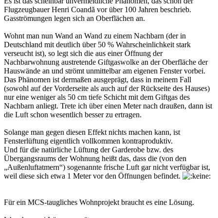
Es ist das scheinbar unvermeidliche Phänomen, das schon der
Flugzeugbauer Henri Coandă vor über 100 Jahren beschrieb.
Gasströmungen legen sich an Oberflächen an.
Wohnt man nun Wand an Wand zu einem Nachbarn (der in
Deutschland mit deutlich über 50 % Wahrscheinlichkeit stark
verseucht ist), so legt sich die aus einer Öffnung der
Nachbarwohnung austretende Giftgaswolke an der Oberfläche der
Hauswände an und strömt unmittelbar am eigenen Fenster vorbei.
Das Phänomen ist dermaßen ausgeprägt, dass in meinem Fall
(sowohl auf der Vorderseite als auch auf der Rückseite des Hauses)
nur eine weniger als 50 cm tiefe Schicht mit dem Giftgas des
Nachbarn anliegt. Trete ich über einen Meter nach draußen, dann ist
die Luft schon wesentlich besser zu ertragen.
Solange man gegen diesen Effekt nichts machen kann, ist
Fensterlüftung eigentlich vollkommen kontraproduktiv.
Und für die natürliche Lüftung der Garderobe bzw. des
Übergangsraums der Wohnung heißt das, dass die (von den
„Außenluftatmern“) sogenannte frische Luft gar nicht verfügbar ist,
weil diese sich etwa 1 Meter vor den Öffnungen befindet.
Für ein MCS-taugliches Wohnprojekt braucht es eine Lösung.