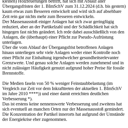
kleinen) Holzfeuerungen betrifft, hat sich mit Ablauf aller
Übergangsfristen der 1. BImSchV zum 31.12.2024 (d.h. bis gestern)
kaum etwas zum Besseren entwickelt und wird sich auf absehbare
Zeit rein gar nichts mehr zum Besseren entwickeln.
Der Massenausstoß einiger Anlagen hat sich zwar geringfügig
reduziert, aber an der Partikelzahl und der Schädlichkeit hat sich
hingegen fast nichts geändert. Ich rede dabei ausschließlich von den
Anlagen, die (überhaupt) einer Pflicht zur Pseudo-Aufrüstung
unterlagen.
Über die vom Ablauf der Übergangsfrist betroffenen Anlagen
hinaus unterliegen sehr viele Anlagen weder einer Kontrolle noch
einer Pflicht zur Einhaltung irgendwelcher gesundheitsrelevanter
Grenzwerte. Und genau solche Anlagen werden zunehmend und in
nicht zulässiger Häufigkeit genutzt aufgrund hoher Preise für fossile
Brennstoffe.
Die Medien faseln von 50 % weniger Feinstaubbelastung (im
Vergleich zur Zeit vor dem Inkrafttreten der aktuellen 1. BImSchV
im Jahre 2010 ****)) und einer damit erreichten deutlichen
Verbesserung *).
Das ist erstens keine nennenswerte Verbesserung und zweitens hat
sich eventuell an manchen Orten nur der Massenausstoß gemindert.
Die Konzentration der Partikel innerorts hat aufgrund der Umstände
der Energiekrise eher zugenommen.