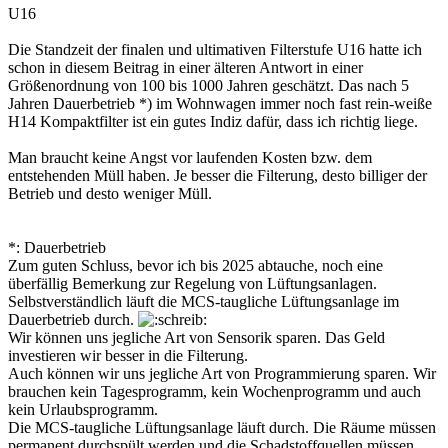
U16
Die Standzeit der finalen und ultimativen Filterstufe U16 hatte ich
schon in diesem Beitrag in einer älteren Antwort in einer
Größenordnung von 100 bis 1000 Jahren geschätzt. Das nach 5
Jahren Dauerbetrieb *) im Wohnwagen immer noch fast rein-weiße
H14 Kompaktfilter ist ein gutes Indiz dafür, dass ich richtig liege.
Man braucht keine Angst vor laufenden Kosten bzw. dem
entstehenden Müll haben. Je besser die Filterung, desto billiger der
Betrieb und desto weniger Müll.
*: Dauerbetrieb
Zum guten Schluss, bevor ich bis 2025 abtauche, noch eine
überfällig Bemerkung zur Regelung von Lüftungsanlagen.
Selbstverständlich läuft die MCS-taugliche Lüftungsanlage im
Dauerbetrieb durch.
Wir können uns jegliche Art von Sensorik sparen. Das Geld
investieren wir besser in die Filterung.
Auch können wir uns jegliche Art von Programmierung sparen. Wir
brauchen kein Tagesprogramm, kein Wochenprogramm und auch
kein Urlaubsprogramm.
Die MCS-taugliche Lüftungsanlage läuft durch. Die Räume müssen
permanent durchspült werden und die Schadstoffquellen müssen