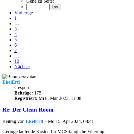
Gehe zu Seite:
Vorherige
1
…
3
4
5
6
7
…
10
Nächste
EkelErtl
Gesperrt
Beiträge:
175
Registriert:
Mi 8. Mär 2023, 11:08
Re: Der Clean Room
Beitrag
von
EkelErtl
»
Mo 15. Apr 2024, 08:41
Geringe laufende Kosten für MCS-taugliche Filterung