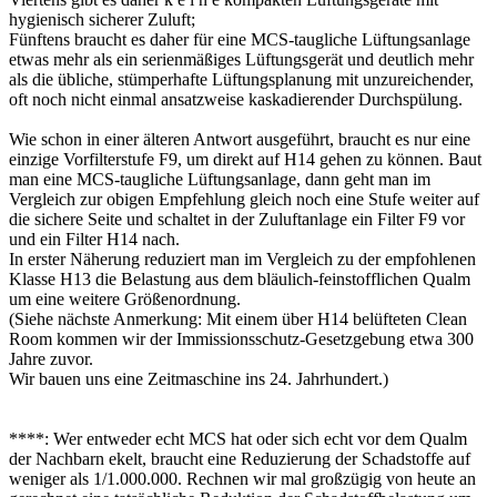
hygienisch sicherer Zuluft;
Fünftens braucht es daher für eine MCS-taugliche Lüftungsanlage
etwas mehr als ein serienmäßiges Lüftungsgerät und deutlich mehr
als die übliche, stümperhafte Lüftungsplanung mit unzureichender,
oft noch nicht einmal ansatzweise kaskadierender Durchspülung.
Wie schon in einer älteren Antwort ausgeführt, braucht es nur eine
einzige Vorfilterstufe F9, um direkt auf H14 gehen zu können. Baut
man eine MCS-taugliche Lüftungsanlage, dann geht man im
Vergleich zur obigen Empfehlung gleich noch eine Stufe weiter auf
die sichere Seite und schaltet in der Zuluftanlage ein Filter F9 vor
und ein Filter H14 nach.
In erster Näherung reduziert man im Vergleich zu der empfohlenen
Klasse H13 die Belastung aus dem bläulich-feinstofflichen Qualm
um eine weitere Größenordnung.
(Siehe nächste Anmerkung: Mit einem über H14 belüfteten Clean
Room kommen wir der Immissionsschutz-Gesetzgebung etwa 300
Jahre zuvor.
Wir bauen uns eine Zeitmaschine ins 24. Jahrhundert.)
****: Wer entweder echt MCS hat oder sich echt vor dem Qualm
der Nachbarn ekelt, braucht eine Reduzierung der Schadstoffe auf
weniger als 1/1.000.000. Rechnen wir mal großzügig von heute an