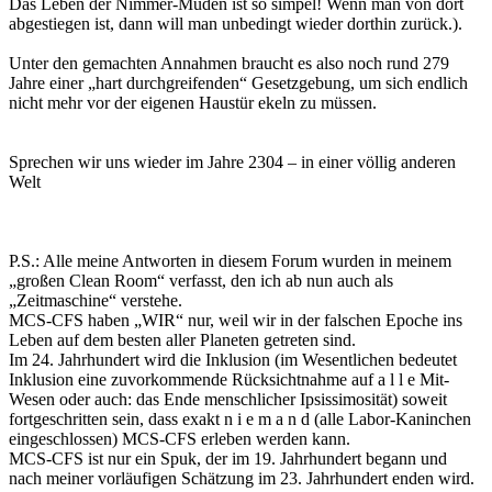
Das Leben der Nimmer-Müden ist so simpel! Wenn man von dort
abgestiegen ist, dann will man unbedingt wieder dorthin zurück.).
Unter den gemachten Annahmen braucht es also noch rund 279
Jahre einer „hart durchgreifenden“ Gesetzgebung, um sich endlich
nicht mehr vor der eigenen Haustür ekeln zu müssen.
Sprechen wir uns wieder im Jahre 2304 – in einer völlig anderen
Welt
P.S.: Alle meine Antworten in diesem Forum wurden in meinem
„großen Clean Room“ verfasst, den ich ab nun auch als
„Zeitmaschine“ verstehe.
MCS-CFS haben „WIR“ nur, weil wir in der falschen Epoche ins
Leben auf dem besten aller Planeten getreten sind.
Im 24. Jahrhundert wird die Inklusion (im Wesentlichen bedeutet
Inklusion eine zuvorkommende Rücksichtnahme auf a l l e Mit-
Wesen oder auch: das Ende menschlicher Ipsissimosität) soweit
fortgeschritten sein, dass exakt n i e m a n d (alle Labor-Kaninchen
eingeschlossen) MCS-CFS erleben werden kann.
MCS-CFS ist nur ein Spuk, der im 19. Jahrhundert begann und
nach meiner vorläufigen Schätzung im 23. Jahrhundert enden wird.