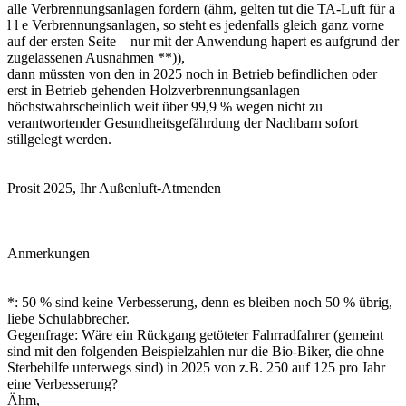
alle Verbrennungsanlagen fordern (ähm, gelten tut die TA-Luft für a
l l e Verbrennungsanlagen, so steht es jedenfalls gleich ganz vorne
auf der ersten Seite – nur mit der Anwendung hapert es aufgrund der
zugelassenen Ausnahmen **)),
dann müssten von den in 2025 noch in Betrieb befindlichen oder
erst in Betrieb gehenden Holzverbrennungsanlagen
höchstwahrscheinlich weit über 99,9 % wegen nicht zu
verantwortender Gesundheitsgefährdung der Nachbarn sofort
stillgelegt werden.
Prosit 2025, Ihr Außenluft-Atmenden
Anmerkungen
*: 50 % sind keine Verbesserung, denn es bleiben noch 50 % übrig,
liebe Schulabbrecher.
Gegenfrage: Wäre ein Rückgang getöteter Fahrradfahrer (gemeint
sind mit den folgenden Beispielzahlen nur die Bio-Biker, die ohne
Sterbehilfe unterwegs sind) in 2025 von z.B. 250 auf 125 pro Jahr
eine Verbesserung?
Ähm,