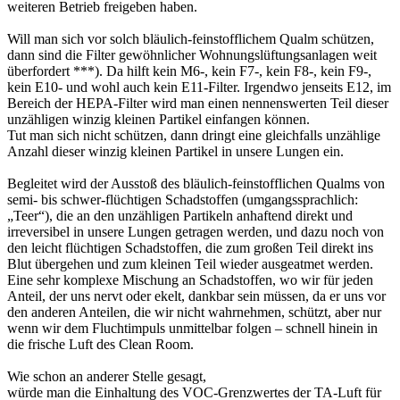
weiteren Betrieb freigeben haben.
Will man sich vor solch bläulich-feinstofflichem Qualm schützen,
dann sind die Filter gewöhnlicher Wohnungslüftungsanlagen weit
überfordert ***). Da hilft kein M6-, kein F7-, kein F8-, kein F9-,
kein E10- und wohl auch kein E11-Filter. Irgendwo jenseits E12, im
Bereich der HEPA-Filter wird man einen nennenswerten Teil dieser
unzähligen winzig kleinen Partikel einfangen können.
Tut man sich nicht schützen, dann dringt eine gleichfalls unzählige
Anzahl dieser winzig kleinen Partikel in unsere Lungen ein.
Begleitet wird der Ausstoß des bläulich-feinstofflichen Qualms von
semi- bis schwer-flüchtigen Schadstoffen (umgangssprachlich:
„Teer“), die an den unzähligen Partikeln anhaftend direkt und
irreversibel in unsere Lungen getragen werden, und dazu noch von
den leicht flüchtigen Schadstoffen, die zum großen Teil direkt ins
Blut übergehen und zum kleinen Teil wieder ausgeatmet werden.
Eine sehr komplexe Mischung an Schadstoffen, wo wir für jeden
Anteil, der uns nervt oder ekelt, dankbar sein müssen, da er uns vor
den anderen Anteilen, die wir nicht wahrnehmen, schützt, aber nur
wenn wir dem Fluchtimpuls unmittelbar folgen – schnell hinein in
die frische Luft des Clean Room.
Wie schon an anderer Stelle gesagt,
würde man die Einhaltung des VOC-Grenzwertes der TA-Luft für