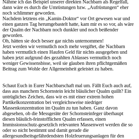
Nähme ich das Beispiel unserer direkten Nachbarn als Regelfall,
dann wäre es durch die Umrüstungen bzw. „Aufrüstungen“ eher
noch schlimmer geworden.
Nachdem letztens ein „Kamin-Doktor“ vor Ort gewesen war und
einen ganzen Tag herumgebastelt hatte, kam mir es so vor, als wäre
der Qualm der Nachbarn noch dunkler und noch beißender
geworden.
Oh, hätten sie doch besser gar nichts unternommen!
Jetzt werden wir vermutlich noch mehr vergiftet, die Nachbarn
haben vermutlich einen Haufen Geld für nichts ausgegeben und
haben jetzt aufgrund des gezahlten Ablasses vermutlich noch
weniger Gewissensbisse, weil sie glauben ihren pflichtgemäßen
Beitrag zum Wohle der Allgemeinheit geleistet zu haben.
Schaut Euch in Eurer Nachbarschaft mal um. Fällt Euch auch auf,
dass aus manchem Schornstein leicht bläulicher Qualm quillt? Ein
untrügliches Zeichen, dass wir es mit einer extrem hohen
Partikelkonzentration bei vergleichsweise niedriger
Massenkonzentration im Qualm zu tun haben. Ganz davon
abgesehen, ob die Messgeräte der Schornsteinfeger überhaupt
diesen bläulich-feinstofflichen Qualm erfassen, einen
Immissionsschutz-gesetzlich relevanten Massenwert werden die so
oder so nicht bestimmt und damit gerade die
allergesundheitsgefährdendsten Holzfeuerungsanlagen für den