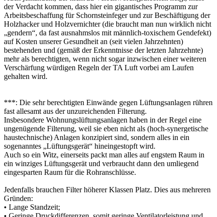
der Verdacht kommen, dass hier ein gigantisches Programm zur
Arbeitsbeschaffung für Schornsteinfeger und zur Beschäftigung der
Holzhacker und Holzvernichter (die braucht man nun wirklich nicht
„gendern“, da fast ausnahmslos mit männlich-toxischem Gendefekt)
auf Kosten unserer Gesundheit an (seit vielen Jahrzehnten)
bestehenden und (gemäß der Erkenntnisse der letzten Jahrzehnte)
mehr als berechtigten, wenn nicht sogar inzwischen einer weiteren
Verschärfung würdigen Regeln der TA Luft vorbei am Laufen
gehalten wird.
***: Die sehr berechtigten Einwände gegen Lüftungsanlagen rühren
fast allesamt aus der unzureichenden Filterung.
Insbesondere Wohnungslüftungsanlagen haben in der Regel eine
ungenügende Filterung, weil sie eben nicht als (hoch-synergetische
haustechnische) Anlagen konzipiert sind, sondern alles in ein
sogenanntes „Lüftungsgerät“ hineingestopft wird.
Auch so ein Witz, einerseits packt man alles auf engstem Raum in
ein winziges Lüftungsgerät und verbraucht dann den umliegend
eingesparten Raum für die Rohranschlüsse.
Jedenfalls brauchen Filter höherer Klassen Platz. Dies aus mehreren
Gründen:
• Lange Standzeit;
• Geringe Druckdifferenzen, somit geringe Ventilatorleistung und