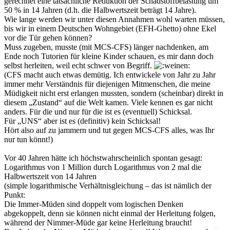
gerechnet eine tatsächliche Reduktion der Schadstoffbelastung um
50 % in 14 Jahren (d.h. die Halbwertszeit beträgt 14 Jahre).
Wie lange werden wir unter diesen Annahmen wohl warten müssen,
bis wir in einem Deutschen Wohngebiet (EFH-Ghetto) ohne Ekel
vor die Tür gehen können?
Muss zugeben, musste (mit MCS-CFS) länger nachdenken, am
Ende noch Tutorien für kleine Kinder schauen, es mir dann doch
selbst herleiten, weil echt schwer von Begriff.
(CFS macht auch etwas demütig. Ich entwickele von Jahr zu Jahr
immer mehr Verständnis für diejenigen Mitmenschen, die meine
Müdigkeit nicht erst erlangen mussten, sondern (scheinbar) direkt in
diesem „Zustand“ auf die Welt kamen. Viele kennen es gar nicht
anders. Für die und nur für die ist es (eventuell) Schicksal.
Für „UNS“ aber ist es (definitiv) kein Schicksal!
Hört also auf zu jammern und tut gegen MCS-CFS alles, was Ihr
nur tun könnt!)
Vor 40 Jahren hätte ich höchstwahrscheinlich spontan gesagt:
Logarithmus von 1 Million durch Logarithmus von 2 mal die
Halbwertszeit von 14 Jahren
(simple logarithmische Verhältnisgleichung – das ist nämlich der
Punkt:
Die Immer-Müden sind doppelt vom logischen Denken
abgekoppelt, denn sie können nicht einmal der Herleitung folgen,
während der Nimmer-Müde gar keine Herleitung braucht!