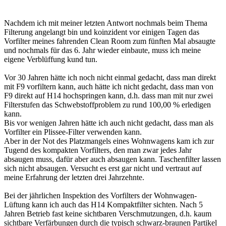
Nachdem ich mit meiner letzten Antwort nochmals beim Thema
Filterung angelangt bin und koinzident vor einigen Tagen das
Vorfilter meines fahrenden Clean Room zum fünften Mal absaugte
und nochmals für das 6. Jahr wieder einbaute, muss ich meine
eigene Verblüffung kund tun.
Vor 30 Jahren hätte ich noch nicht einmal gedacht, dass man direkt
mit F9 vorfiltern kann, auch hätte ich nicht gedacht, dass man von
F9 direkt auf H14 hochspringen kann, d.h. dass man mit nur zwei
Filterstufen das Schwebstoffproblem zu rund 100,00 % erledigen
kann.
Bis vor wenigen Jahren hätte ich auch nicht gedacht, dass man als
Vorfilter ein Plissee-Filter verwenden kann.
Aber in der Not des Platzmangels eines Wohnwagens kam ich zur
Tugend des kompakten Vorfilters, den man zwar jedes Jahr
absaugen muss, dafür aber auch absaugen kann. Taschenfilter lassen
sich nicht absaugen. Versucht es erst gar nicht und vertraut auf
meine Erfahrung der letzten drei Jahrzehnte.
Bei der jährlichen Inspektion des Vorfilters der Wohnwagen-
Lüftung kann ich auch das H14 Kompaktfilter sichten. Nach 5
Jahren Betrieb fast keine sichtbaren Verschmutzungen, d.h. kaum
sichtbare Verfärbungen durch die typisch schwarz-braunen Partikel