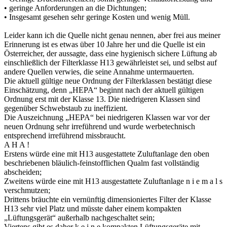
• geringe Anforderungen an die Dichtungen;
• Insgesamt gesehen sehr geringe Kosten und wenig Müll.
Leider kann ich die Quelle nicht genau nennen, aber frei aus meiner
Erinnerung ist es etwas über 10 Jahre her und die Quelle ist ein
Österreicher, der aussagte, dass eine hygienisch sichere Lüftung ab
einschließlich der Filterklasse H13 gewährleistet sei, und selbst auf
andere Quellen verwies, die seine Annahme untermauerten.
Die aktuell gültige neue Ordnung der Filterklassen bestätigt diese
Einschätzung, denn „HEPA“ beginnt nach der aktuell gültigen
Ordnung erst mit der Klasse 13. Die niedrigeren Klassen sind
gegenüber Schwebstaub zu ineffizient.
Die Auszeichnung „HEPA“ bei niedrigeren Klassen war vor der
neuen Ordnung sehr irreführend und wurde werbetechnisch
entsprechend irreführend missbraucht.
A H A !
Erstens würde eine mit H13 ausgestattete Zuluftanlage den oben
beschriebenen bläulich-feinstofflichen Qualm fast vollständig
abscheiden;
Zweitens würde eine mit H13 ausgestattete Zuluftanlage n i e m a l s
verschmutzen;
Drittens bräuchte ein vernünftig dimensioniertes Filter der Klasse
H13 sehr viel Platz und müsste daher einem kompakten
„Lüftungsgerät“ außerhalb nachgeschaltet sein;
Viertens gibt es daher k e i n e kompakten Lüftungsgeräte mit