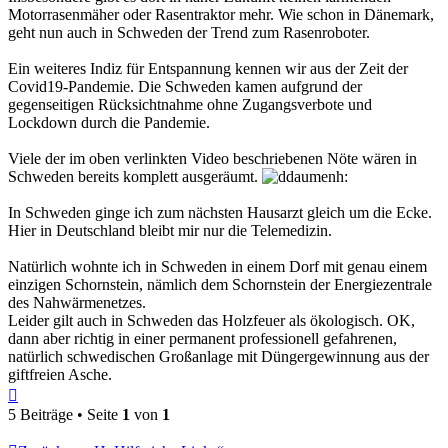
Motorrasenmäher oder Rasentraktor mehr. Wie schon in Dänemark,
geht nun auch in Schweden der Trend zum Rasenroboter.
Ein weiteres Indiz für Entspannung kennen wir aus der Zeit der
Covid19-Pandemie. Die Schweden kamen aufgrund der
gegenseitigen Rücksichtnahme ohne Zugangsverbote und
Lockdown durch die Pandemie.
Viele der im oben verlinkten Video beschriebenen Nöte wären in
Schweden bereits komplett ausgeräumt.
In Schweden ginge ich zum nächsten Hausarzt gleich um die Ecke.
Hier in Deutschland bleibt mir nur die Telemedizin.
Natürlich wohnte ich in Schweden in einem Dorf mit genau einem
einzigen Schornstein, nämlich dem Schornstein der Energiezentrale
des Nahwärmenetzes.
Leider gilt auch in Schweden das Holzfeuer als ökologisch. OK,
dann aber richtig in einer permanent professionell gefahrenen,
natürlich schwedischen Großanlage mit Düngergewinnung aus der
giftfreien Asche.
Nach
oben
5 Beiträge • Seite
1
von
1