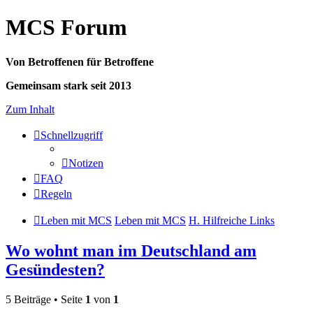
MCS Forum
Von Betroffenen für Betroffene
Gemeinsam stark seit 2013
Zum Inhalt
Schnellzugriff
Notizen
FAQ
Regeln
Leben mit MCS
Leben mit MCS
H. Hilfreiche Links
Wo wohnt man im Deutschland am
Gesündesten?
5 Beiträge • Seite
1
von
1