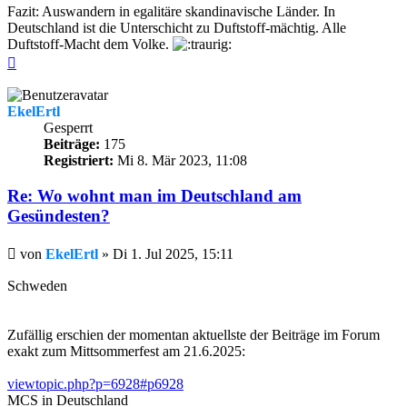
Fazit: Auswandern in egalitäre skandinavische Länder. In
Deutschland ist die Unterschicht zu Duftstoff-mächtig. Alle
Duftstoff-Macht dem Volke.
Nach
oben
EkelErtl
Gesperrt
Beiträge:
175
Registriert:
Mi 8. Mär 2023, 11:08
Re: Wo wohnt man im Deutschland am
Gesündesten?
Beitrag
von
EkelErtl
»
Di 1. Jul 2025, 15:11
Schweden
Zufällig erschien der momentan aktuellste der Beiträge im Forum
exakt zum Mittsommerfest am 21.6.2025:
viewtopic.php?p=6928#p6928
MCS in Deutschland