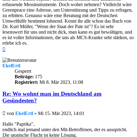
erfassende Messinstrumente. Doch woher nehmen? Vielleicht wäre
Greenpeace eine Adresse, um Unterstützung und Tipps zu erfragen,
zu erbitten. Genauso wäre eine Beratung mit der Deutschen
Umwelthilfe bestimmt lohnend. Kennt ihr alle schon das Buch von
Dr. Kurt Müller, "Wenn der Staat der Pate ist"? Es ist sehr
lesenswert für uns und nicht dick, man kann es gut bewältigen, und
es ist voller Informationen, die uns als MCS-Kranke sehr stärken, so
erlebe ich es.
Nach
oben
EkelErtl
Gesperrt
Beiträge:
175
Registriert:
Mi 8. Mär 2023, 11:08
Re: Wo wohnt man im Deutschland am
Gesündesten?
Beitrag
von
EkelErtl
»
Mi 15. Mär 2023, 14:01
Hallo "Paprika",
endlich mal jemand unter den Mit-Betroffenen, der es ausspricht.
Die utopische Flucht ist keine Lösung.