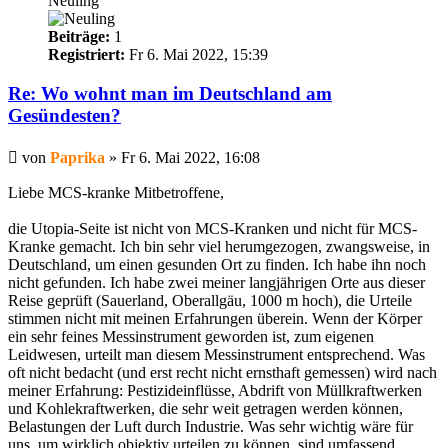
Neuling
Beiträge:
1
Registriert:
Fr 6. Mai 2022, 15:39
Re: Wo wohnt man im Deutschland am
Gesündesten?
Beitrag
von
Paprika
»
Fr 6. Mai 2022, 16:08
Liebe MCS-kranke Mitbetroffene,
die Utopia-Seite ist nicht von MCS-Kranken und nicht für MCS-
Kranke gemacht. Ich bin sehr viel herumgezogen, zwangsweise, in
Deutschland, um einen gesunden Ort zu finden. Ich habe ihn noch
nicht gefunden. Ich habe zwei meiner langjährigen Orte aus dieser
Reise geprüft (Sauerland, Oberallgäu, 1000 m hoch), die Urteile
stimmen nicht mit meinen Erfahrungen überein. Wenn der Körper
ein sehr feines Messinstrument geworden ist, zum eigenen
Leidwesen, urteilt man diesem Messinstrument entsprechend. Was
oft nicht bedacht (und erst recht nicht ernsthaft gemessen) wird nach
meiner Erfahrung: Pestizideinflüsse, Abdrift von Müllkraftwerken
und Kohlekraftwerken, die sehr weit getragen werden können,
Belastungen der Luft durch Industrie. Was sehr wichtig wäre für
uns, um wirklich objektiv urteilen zu können, sind umfassend