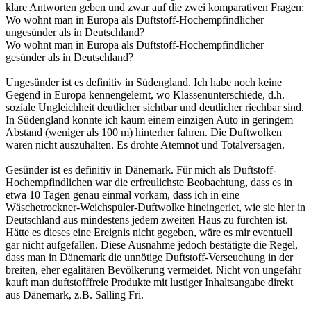
klare Antworten geben und zwar auf die zwei komparativen Fragen:
Wo wohnt man in Europa als Duftstoff-Hochempfindlicher
ungesünder als in Deutschland?
Wo wohnt man in Europa als Duftstoff-Hochempfindlicher
gesünder als in Deutschland?
Ungesünder ist es definitiv in Südengland. Ich habe noch keine
Gegend in Europa kennengelernt, wo Klassenunterschiede, d.h.
soziale Ungleichheit deutlicher sichtbar und deutlicher riechbar sind.
In Südengland konnte ich kaum einem einzigen Auto in geringem
Abstand (weniger als 100 m) hinterher fahren. Die Duftwolken
waren nicht auszuhalten. Es drohte Atemnot und Totalversagen.
Gesünder ist es definitiv in Dänemark. Für mich als Duftstoff-
Hochempfindlichen war die erfreulichste Beobachtung, dass es in
etwa 10 Tagen genau einmal vorkam, dass ich in eine
Wäschetrockner-Weichspüler-Duftwolke hineingeriet, wie sie hier in
Deutschland aus mindestens jedem zweiten Haus zu fürchten ist.
Hätte es dieses eine Ereignis nicht gegeben, wäre es mir eventuell
gar nicht aufgefallen. Diese Ausnahme jedoch bestätigte die Regel,
dass man in Dänemark die unnötige Duftstoff-Verseuchung in der
breiten, eher egalitären Bevölkerung vermeidet. Nicht von ungefähr
kauft man duftstofffreie Produkte mit lustiger Inhaltsangabe direkt
aus Dänemark, z.B. Salling Fri.