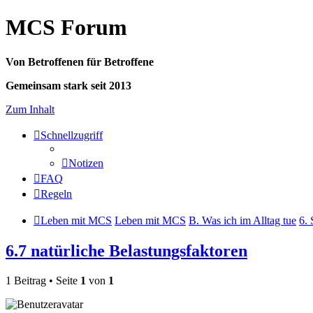
MCS Forum
Von Betroffenen für Betroffene
Gemeinsam stark seit 2013
Zum Inhalt
Schnellzugriff
Notizen
FAQ
Regeln
Leben mit MCS
Leben mit MCS
B. Was ich im Alltag tue
6. 
6.7 natürliche Belastungsfaktoren
1 Beitrag • Seite
1
von
1