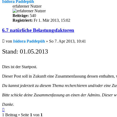
Isidora Paddepüh
erfahrener Nutzer
Beiträge:
540
Registriert:
Fr 1. Mär 2013, 15:02
6.7 natürliche Belastungsfaktoren
Beitrag
von
Isidora Paddepüh
»
So 7. Apr 2013, 10:41
Stand: 01.05.2013
Dies ist der Startpost.
Dieser Post soll in Zukunft eine Zusammenfassung dessen enthalten
Du kannst jederzeit zu diesem Thema recherchieren und/oder eine Zus
Bitte schicke deine Zusammenfassung an einen der Admins. Dieser wir
Danke.
Nach
oben
1 Beitrag • Seite
1
von
1