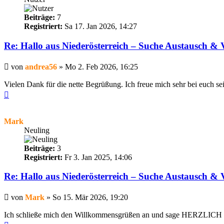
Beiträge:
7
Registriert:
Sa 17. Jan 2026, 14:27
Re: Hallo aus Niederösterreich – Suche Austausch & 
Beitrag
von
andrea56
»
Mo 2. Feb 2026, 16:25
Vielen Dank für die nette Begrüßung. Ich freue mich sehr bei euch se
Nach
oben
Mark
Neuling
Beiträge:
3
Registriert:
Fr 3. Jan 2025, 14:06
Re: Hallo aus Niederösterreich – Suche Austausch & 
Beitrag
von
Mark
»
So 15. Mär 2026, 19:20
Ich schließe mich den Willkommensgrüßen an und sage HERZ
Nach