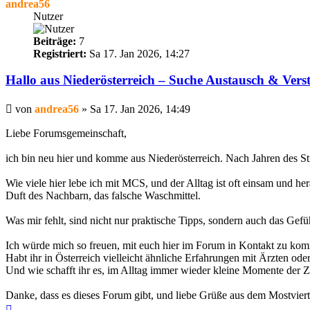
andrea56
Nutzer
Beiträge:
7
Registriert:
Sa 17. Jan 2026, 14:27
Hallo aus Niederösterreich – Suche Austausch & Vers
Beitrag
von
andrea56
»
Sa 17. Jan 2026, 14:49
Liebe Forumsgemeinschaft,
ich bin neu hier und komme aus Niederösterreich. Nach Jahren des Sti
Wie viele hier lebe ich mit MCS, und der Alltag ist oft einsam und he
Duft des Nachbarn, das falsche Waschmittel.
Was mir fehlt, sind nicht nur praktische Tipps, sondern auch das Ge
Ich würde mich so freuen, mit euch hier im Forum in Kontakt zu komm
Habt ihr in Österreich vielleicht ähnliche Erfahrungen mit Ärzten o
Und wie schafft ihr es, im Alltag immer wieder kleine Momente der Z
Danke, dass es dieses Forum gibt, und liebe Grüße aus dem Mostviert
Nach