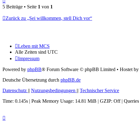
oben
5 Beiträge • Seite
1
von
1
Zurück zu „Sei willkommen, stell Dich vor“
Leben mit MCS
Alle Zeiten sind
UTC
Impressum
Powered by
phpBB
® Forum Software © phpBB Limited
• Hostet b
Deutsche Übersetzung durch
phpBB.de
Datenschutz
||
Nutzungsbedingungen
||
Technischer Service
Time: 0.145s
| Peak Memory Usage: 14.81 MiB | GZIP: Off |
Queries